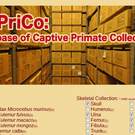
Skeletal Collection:
* AND sear
Skull
dae
Microcebus murinus
Humerus
(0)
(1)
ulemur fulvus
Ulna
(0)
ulemur macaco
Femur
(0)
(1)
ulemur mongoz
Fibula
(0)
(1)
emur catta
Trunk
(0)
(1)