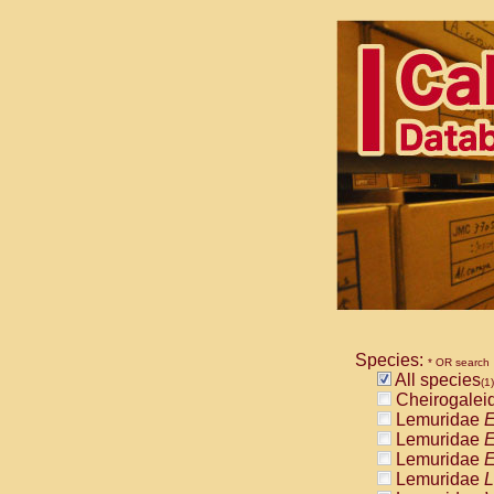
Species:
* OR search
All species
(1)
Cheirogalei
Lemuridae
E
Lemuridae
E
Lemuridae
E
Lemuridae
L