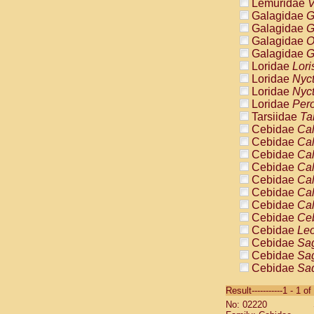
Lemuridae
V
Galagidae
G
Galagidae
G
Galagidae
O
Galagidae
G
Loridae
Lori
Loridae
Nyc
Loridae
Nyc
Loridae
Pero
Tarsiidae
Ta
Cebidae
Cal
Cebidae
Cal
Cebidae
Cal
Cebidae
Cal
Cebidae
Cal
Cebidae
Cal
Cebidae
Cal
Cebidae
Ce
Cebidae
Leo
Cebidae
Sag
Cebidae
Sag
Cebidae
Sag
Cebidae
Sag
Result-----------1 - 1 of
Cebidae
Sag
No: 02220
Cebidae
Sa