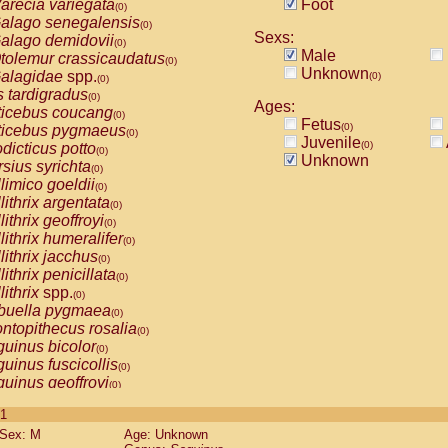
arecia variegata
Foot
(0)
alago senegalensis
(0)
Sexs:
alago demidovii
(0)
Male
tolemur crassicaudatus
(0)
Unknown
alagidae
spp.
(0)
(0)
s tardigradus
(0)
Ages:
ticebus coucang
(0)
Fetus
(0)
ticebus pygmaeus
(0)
Juvenile
(0)
dicticus potto
(0)
Unknown
rsius syrichta
(0)
limico goeldii
(0)
lithrix argentata
(0)
lithrix geoffroyi
(0)
lithrix humeralifer
(0)
lithrix jacchus
(0)
lithrix penicillata
(0)
lithrix
spp.
(0)
buella pygmaea
(0)
ntopithecus rosalia
(0)
uinus bicolor
(0)
uinus fuscicollis
(0)
uinus geoffroyi
(0)
uinus imperator
(0)
 1
uinus labiatus
(0)
Sex: M
Age: Unknown
guinus leucopus
(0)