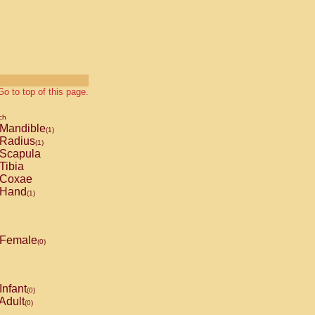
Go to top of this page.
ch
Mandible
(1)
Radius
(1)
Scapula
Tibia
Coxae
Hand
(1)
Female
(0)
Infant
(0)
Adult
(0)