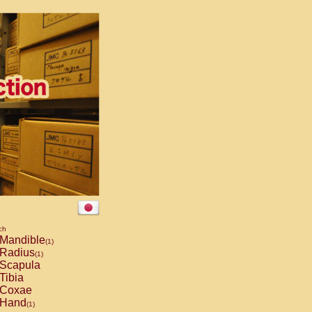
ch
Mandible
(1)
Radius
(1)
Scapula
Tibia
Coxae
Hand
(1)