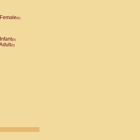
Female
(0)
Infant
(0)
Adult
(0)