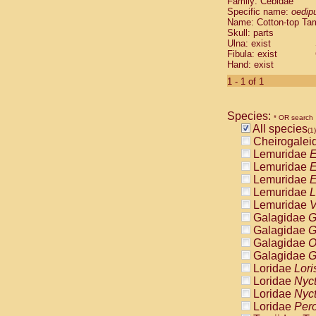
Family: Cebidae
Cebidae
Sa
Specific name:
oedip
Cebidae
Sa
Name: Cotton-top Ta
Cebidae
Sag
Skull: parts
Cebidae
Sa
Ulna: exist
Fibula: exist
Cebidae
Sag
Hand: exist
Cebidae
Sa
Cebidae
Aot
1 - 1 of 1
Cebidae
Ceb
Cebidae
Ceb
Species:
Cebidae
Ce
* OR search
All species
Cebidae
Ceb
(1)
Cheirogalei
Cebidae
Ce
Lemuridae
E
Cebidae
Sai
Lemuridae
E
Cebidae
Sai
Lemuridae
E
Atelidae
Alo
Lemuridae
L
Atelidae
Alo
Lemuridae
V
Atelidae
Alo
Galagidae
G
Atelidae
Alo
Galagidae
G
Atelidae
Ate
Galagidae
O
Atelidae
Ate
Galagidae
G
Atelidae
Ate
Loridae
Lori
Atelidae
Ate
Loridae
Nyc
Atelidae
Lag
Loridae
Nyc
Atelidae
Lag
Loridae
Pero
Pitheciidae