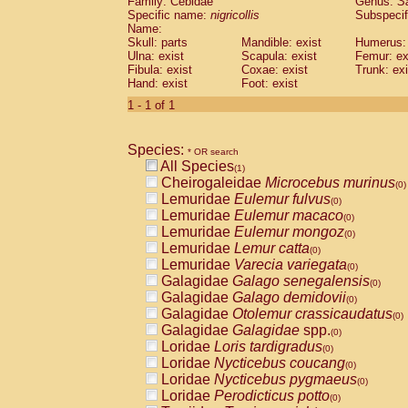
Family: Cebidae
Genus:
S
Cebidae
Saguinus midas
(0)
Specific name:
nigricollis
Subspecif
Cebidae
Saguinus mystax
(0)
Name:
Cebidae
Saguinus nigricollis
Skull: parts
Mandible: exist
(1)
Humerus: 
Cebidae
Saguinus oedipus
Ulna: exist
Scapula: exist
Femur: ex
(0)
Fibula: exist
Coxae: exist
Trunk: exi
Cebidae
Saguinus weddelli
(0)
Hand: exist
Foot: exist
Cebidae
Saguinus
spp.
(0)
Cebidae
Aotus trivirgatus
1 - 1 of 1
(0)
Cebidae
Cebus albifrons
(0)
Cebidae
Cebus apella
(0)
Species:
Cebidae
Cebus capucinus
* OR search
(0)
All Species
Cebidae
Cebus nigrivittatus
(1)
(0)
Cheirogaleidae
Microcebus murinus
Cebidae
Cebus
spp.
(0)
(0)
Lemuridae
Eulemur fulvus
Cebidae
Saimiri boliviensis
(0)
(0)
Lemuridae
Eulemur macaco
Cebidae
Saimiri sciureus
(0)
(0)
Lemuridae
Eulemur mongoz
Atelidae
Alouatta caraya
(0)
(0)
Lemuridae
Lemur catta
Atelidae
Alouatta fusca
(0)
(0)
Lemuridae
Varecia variegata
Atelidae
Alouatta seniculus
(0)
(0)
Galagidae
Galago senegalensis
Atelidae
Alouatta
spp.
(0)
(0)
Galagidae
Galago demidovii
Atelidae
Ateles belzebuth
(0)
(0)
Galagidae
Otolemur crassicaudatus
Atelidae
Ateles geoffroyi
(0)
(0)
Galagidae
Galagidae
spp.
Atelidae
Ateles paniscus
(0)
(0)
Loridae
Loris tardigradus
Atelidae
Ateles
spp.
(0)
(0)
Loridae
Nycticebus coucang
Atelidae
Lagothrix lagothricha
(0)
(0)
Loridae
Nycticebus pygmaeus
Atelidae
Lagothrix lagothricha cana
(0)
(0)
Loridae
Perodicticus potto
Pitheciidae
Cacajao calvus rubicundu
(0)