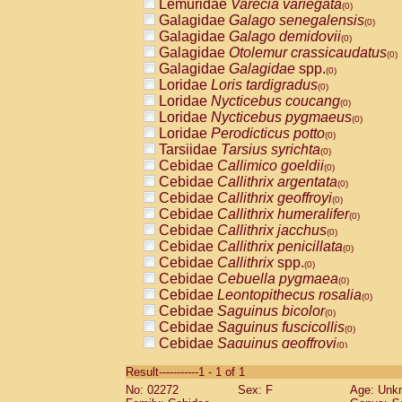
Lemuridae
Varecia variegata
(0)
Galagidae
Galago senegalensis
(0)
Galagidae
Galago demidovii
(0)
Galagidae
Otolemur crassicaudatus
(0)
Galagidae
Galagidae
spp.
(0)
Loridae
Loris tardigradus
(0)
Loridae
Nycticebus coucang
(0)
Loridae
Nycticebus pygmaeus
(0)
Loridae
Perodicticus potto
(0)
Tarsiidae
Tarsius syrichta
(0)
Cebidae
Callimico goeldii
(0)
Cebidae
Callithrix argentata
(0)
Cebidae
Callithrix geoffroyi
(0)
Cebidae
Callithrix humeralifer
(0)
Cebidae
Callithrix jacchus
(0)
Cebidae
Callithrix penicillata
(0)
Cebidae
Callithrix
spp.
(0)
Cebidae
Cebuella pygmaea
(0)
Cebidae
Leontopithecus rosalia
(0)
Cebidae
Saguinus bicolor
(0)
Cebidae
Saguinus fuscicollis
(0)
Cebidae
Saguinus geoffroyi
(0)
Cebidae
Saguinus imperator
(0)
Result-----------1 - 1 of 1
Cebidae
Saguinus labiatus
(0)
No: 02272
Sex: F
Age: Unk
Cebidae
Saguinus leucopus
(0)