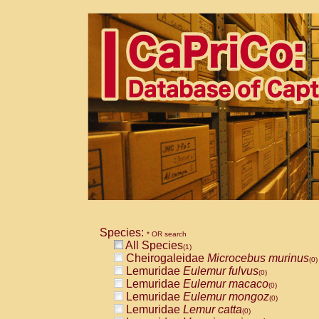
Species:
* OR search
All Species
(1)
Cheirogaleidae
Microcebus murinus
(0)
Lemuridae
Eulemur fulvus
(0)
Lemuridae
Eulemur macaco
(0)
Lemuridae
Eulemur mongoz
(0)
Lemuridae
Lemur catta
(0)