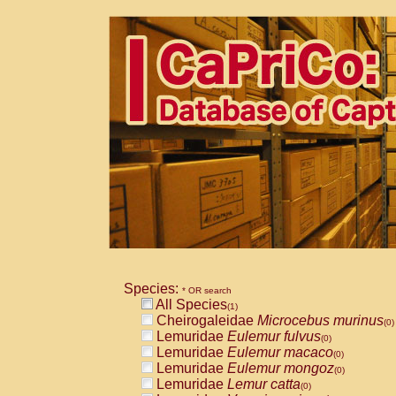
Species:
* OR search
All Species
(1)
Cheirogaleidae
Microcebus murinus
(0)
Lemuridae
Eulemur fulvus
(0)
Lemuridae
Eulemur macaco
(0)
Lemuridae
Eulemur mongoz
(0)
Lemuridae
Lemur catta
(0)