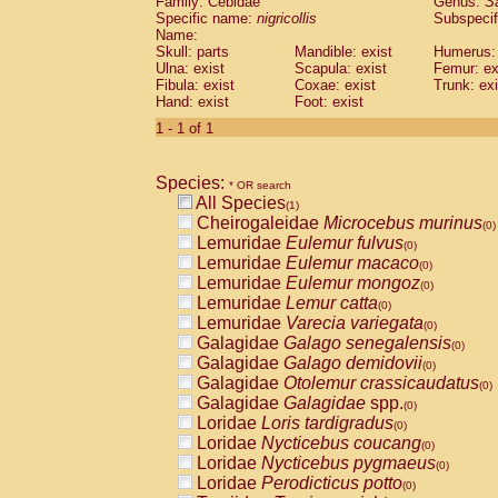
Family: Cebidae
Genus:
S
Cebidae
Saguinus midas
(0)
Specific name:
nigricollis
Subspecif
Cebidae
Saguinus mystax
(0)
Name:
Cebidae
Saguinus nigricollis
Skull: parts
Mandible: exist
(1)
Humerus: 
Cebidae
Saguinus oedipus
Ulna: exist
Scapula: exist
Femur: ex
(0)
Fibula: exist
Coxae: exist
Trunk: exi
Cebidae
Saguinus weddelli
(0)
Hand: exist
Foot: exist
Cebidae
Saguinus
spp.
(0)
Cebidae
Aotus trivirgatus
1 - 1 of 1
(0)
Cebidae
Cebus albifrons
(0)
Cebidae
Cebus apella
(0)
Species:
Cebidae
Cebus capucinus
* OR search
(0)
All Species
Cebidae
Cebus nigrivittatus
(1)
(0)
Cheirogaleidae
Microcebus murinus
Cebidae
Cebus
spp.
(0)
(0)
Lemuridae
Eulemur fulvus
Cebidae
Saimiri boliviensis
(0)
(0)
Lemuridae
Eulemur macaco
Cebidae
Saimiri sciureus
(0)
(0)
Lemuridae
Eulemur mongoz
Atelidae
Alouatta caraya
(0)
(0)
Lemuridae
Lemur catta
Atelidae
Alouatta fusca
(0)
(0)
Lemuridae
Varecia variegata
Atelidae
Alouatta seniculus
(0)
(0)
Galagidae
Galago senegalensis
Atelidae
Alouatta
spp.
(0)
(0)
Galagidae
Galago demidovii
Atelidae
Ateles belzebuth
(0)
(0)
Galagidae
Otolemur crassicaudatus
Atelidae
Ateles geoffroyi
(0)
(0)
Galagidae
Galagidae
spp.
Atelidae
Ateles paniscus
(0)
(0)
Loridae
Loris tardigradus
Atelidae
Ateles
spp.
(0)
(0)
Loridae
Nycticebus coucang
Atelidae
Lagothrix lagothricha
(0)
(0)
Loridae
Nycticebus pygmaeus
Atelidae
Lagothrix lagothricha cana
(0)
(0)
Loridae
Perodicticus potto
Pitheciidae
Cacajao calvus rubicundu
(0)