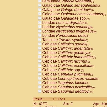
Lemuridae
Varecia variegata
(0)
Galagidae
Galago senegalensis
(0)
Galagidae
Galago demidovii
(0)
Galagidae
Otolemur crassicaudatus
(0)
Galagidae
Galagidae
spp.
(0)
Loridae
Loris tardigradus
(0)
Loridae
Nycticebus coucang
(0)
Loridae
Nycticebus pygmaeus
(0)
Loridae
Perodicticus potto
(0)
Tarsiidae
Tarsius syrichta
(0)
Cebidae
Callimico goeldii
(0)
Cebidae
Callithrix argentata
(0)
Cebidae
Callithrix geoffroyi
(0)
Cebidae
Callithrix humeralifer
(0)
Cebidae
Callithrix jacchus
(0)
Cebidae
Callithrix penicillata
(0)
Cebidae
Callithrix
spp.
(0)
Cebidae
Cebuella pygmaea
(0)
Cebidae
Leontopithecus rosalia
(0)
Cebidae
Saguinus bicolor
(0)
Cebidae
Saguinus fuscicollis
(0)
Cebidae
Saguinus geoffroyi
(0)
Cebidae
Saguinus imperator
(0)
Result-----------1 - 1 of 1
Cebidae
Saguinus labiatus
(0)
No: 02272
Sex: F
Age: Unk
Cebidae
Saguinus leucopus
(0)