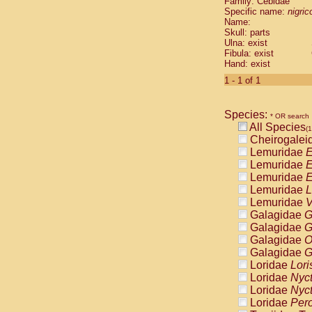
Family: Cebidae
Cebidae
Sa
Specific name:
nigrico
Cebidae
Sa
Name:
Cebidae
Sag
Skull: parts
Cebidae
Sa
Ulna: exist
Fibula: exist
Cebidae
Sag
Hand: exist
Cebidae
Sa
Cebidae
Aot
1 - 1 of 1
Cebidae
Ceb
Cebidae
Ceb
Species:
Cebidae
Ce
* OR search
All Species
Cebidae
Ceb
(1
Cheirogalei
Cebidae
Ce
Lemuridae
E
Cebidae
Sai
Lemuridae
E
Cebidae
Sai
Lemuridae
E
Atelidae
Alo
Lemuridae
L
Atelidae
Alo
Lemuridae
V
Atelidae
Alo
Galagidae
G
Atelidae
Alo
Galagidae
G
Atelidae
Ate
Galagidae
O
Atelidae
Ate
Galagidae
G
Atelidae
Ate
Loridae
Lori
Atelidae
Ate
Loridae
Nyc
Atelidae
Lag
Loridae
Nyc
Atelidae
Lag
Loridae
Pero
Pitheciidae