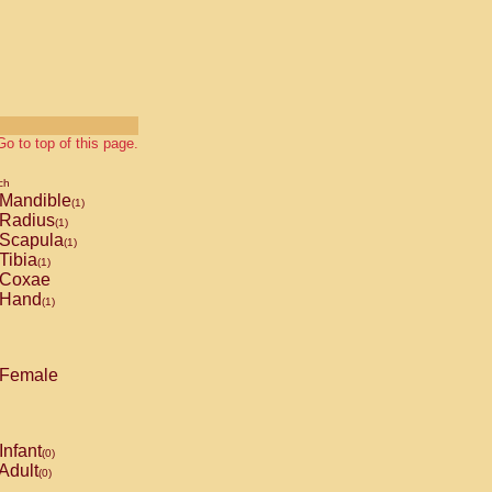
Go to top of this page.
ch
Mandible
(1)
Radius
(1)
Scapula
(1)
Tibia
(1)
Coxae
Hand
(1)
Female
Infant
(0)
Adult
(0)