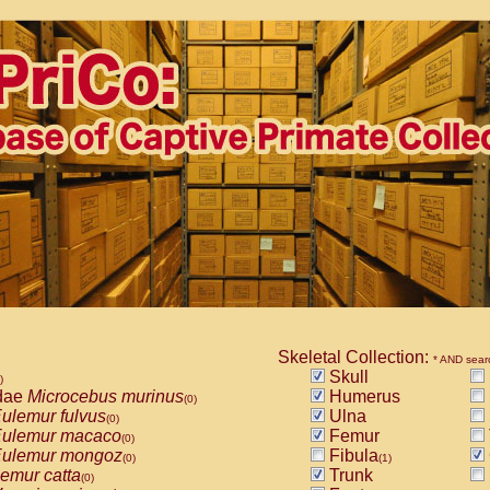
Skeletal Collection:
* AND sear
Skull
)
dae
Microcebus murinus
Humerus
(0)
ulemur fulvus
Ulna
(0)
ulemur macaco
Femur
(0)
ulemur mongoz
Fibula
(0)
(1)
emur catta
Trunk
(0)