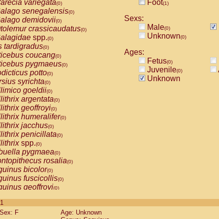
arecia variegata
Foot
(0)
(1)
alago senegalensis
(0)
Sexs:
alago demidovii
(0)
Male
tolemur crassicaudatus
(0)
(0)
Unknown
alagidae
spp.
(0)
(0)
s tardigradus
(0)
Ages:
ticebus coucang
(0)
Fetus
(0)
ticebus pygmaeus
(0)
Juvenile
(0)
dicticus potto
(0)
Unknown
rsius syrichta
(0)
limico goeldii
(0)
lithrix argentata
(0)
lithrix geoffroyi
(0)
lithrix humeralifer
(0)
lithrix jacchus
(0)
lithrix penicillata
(0)
lithrix
spp.
(0)
buella pygmaea
(0)
ntopithecus rosalia
(0)
uinus bicolor
(0)
uinus fuscicollis
(0)
uinus geoffroyi
(0)
uinus imperator
(0)
 1
uinus labiatus
(0)
Sex: F
Age: Unknown
guinus leucopus
(0)