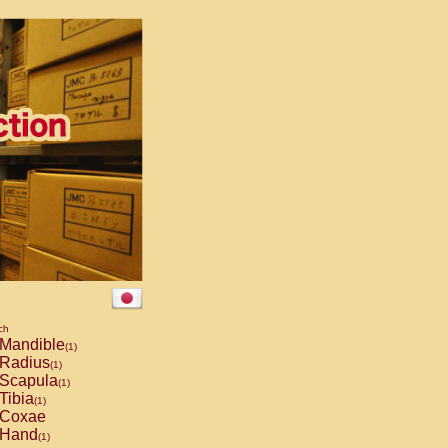
ch
Mandible
(1)
Radius
(1)
Scapula
(1)
Tibia
(1)
Coxae
Hand
(1)