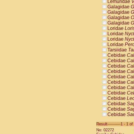
Lemuridae
V
Galagidae
G
Galagidae
G
Galagidae
O
Galagidae
G
Loridae
Lori
Loridae
Nyc
Loridae
Nyc
Loridae
Pero
Tarsiidae
Ta
Cebidae
Cal
Cebidae
Cal
Cebidae
Cal
Cebidae
Cal
Cebidae
Cal
Cebidae
Cal
Cebidae
Cal
Cebidae
Ce
Cebidae
Leo
Cebidae
Sag
Cebidae
Sag
Cebidae
Sag
Cebidae
Sag
Result-----------1 - 1 of
Cebidae
Sag
No: 02272
Cebidae
Sa