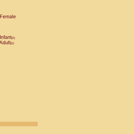
Female
Infant
(0)
Adult
(0)