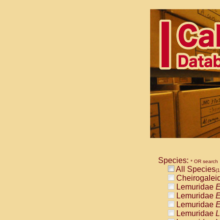
Species:
* OR search
All Species
(1
Cheirogalei
Lemuridae
E
Lemuridae
E
Lemuridae
E
Lemuridae
L