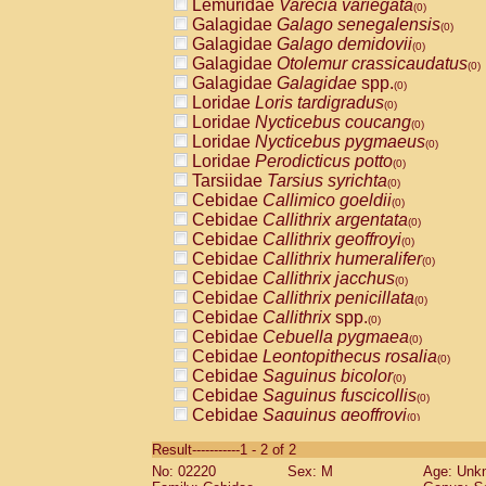
Lemuridae
Varecia variegata
(0)
Galagidae
Galago senegalensis
(0)
Galagidae
Galago demidovii
(0)
Galagidae
Otolemur crassicaudatus
(0)
Galagidae
Galagidae
spp.
(0)
Loridae
Loris tardigradus
(0)
Loridae
Nycticebus coucang
(0)
Loridae
Nycticebus pygmaeus
(0)
Loridae
Perodicticus potto
(0)
Tarsiidae
Tarsius syrichta
(0)
Cebidae
Callimico goeldii
(0)
Cebidae
Callithrix argentata
(0)
Cebidae
Callithrix geoffroyi
(0)
Cebidae
Callithrix humeralifer
(0)
Cebidae
Callithrix jacchus
(0)
Cebidae
Callithrix penicillata
(0)
Cebidae
Callithrix
spp.
(0)
Cebidae
Cebuella pygmaea
(0)
Cebidae
Leontopithecus rosalia
(0)
Cebidae
Saguinus bicolor
(0)
Cebidae
Saguinus fuscicollis
(0)
Cebidae
Saguinus geoffroyi
(0)
Cebidae
Saguinus imperator
(0)
Result-----------1 - 2 of 2
Cebidae
Saguinus labiatus
(0)
No: 02220
Sex: M
Age: Unk
Cebidae
Saguinus leucopus
(0)