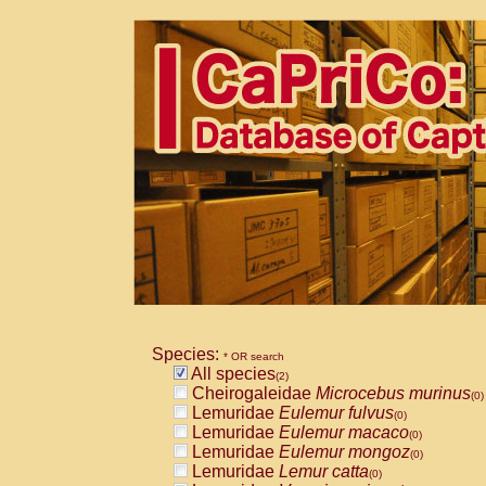
Species:
* OR search
All species
(2)
Cheirogaleidae
Microcebus murinus
(0)
Lemuridae
Eulemur fulvus
(0)
Lemuridae
Eulemur macaco
(0)
Lemuridae
Eulemur mongoz
(0)
Lemuridae
Lemur catta
(0)