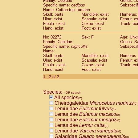
Family: Cebidae
Genus:
S
Cebidae
Saguinus midas
(0)
Specific name:
oedipus
Subspecif
Cebidae
Saguinus mystax
(0)
Name: Cotton-top Tamarin
Cebidae
Saguinus nigricollis
Skull: parts
Mandible: exist
(1)
Humerus: 
Cebidae
Saguinus oedipus
Ulna: exist
Scapula: exist
Femur: ex
(1)
Fibula: exist
Coxae: exist
Trunk: exi
Cebidae
Saguinus weddelli
(0)
Hand: exist
Foot: exist
Cebidae
Saguinus
spp.
(0)
Cebidae
Aotus trivirgatus
(0)
No: 02272
Sex: F
Age: Unk
Cebidae
Cebus albifrons
Family: Cebidae
Genus:
S
(0)
Cebidae
Cebus apella
Specific name:
nigricollis
Subspecif
(0)
Name:
Cebidae
Cebus capucinus
(0)
Skull: parts
Mandible: exist
Humerus: 
Cebidae
Cebus nigrivittatus
(0)
Ulna: exist
Scapula: exist
Femur: ex
Cebidae
Cebus
spp.
(0)
Fibula: exist
Coxae: exist
Trunk: exi
Cebidae
Saimiri boliviensis
Hand: exist
Foot: exist
(0)
Cebidae
Saimiri sciureus
(0)
1 - 2 of 2
Atelidae
Alouatta caraya
(0)
Atelidae
Alouatta fusca
(0)
Atelidae
Alouatta seniculus
Species:
(0)
* OR search
Atelidae
Alouatta
spp.
All species
(0)
(2)
Atelidae
Ateles belzebuth
Cheirogaleidae
Microcebus murinus
(0)
(0)
Atelidae
Ateles geoffroyi
Lemuridae
Eulemur fulvus
(0)
(0)
Atelidae
Ateles paniscus
Lemuridae
Eulemur macaco
(0)
(0)
Atelidae
Ateles
spp.
Lemuridae
Eulemur mongoz
(0)
(0)
Atelidae
Lagothrix lagothricha
Lemuridae
Lemur catta
(0)
(0)
Atelidae
Lagothrix lagothricha cana
Lemuridae
Varecia variegata
(0)
(0)
Pitheciidae
Cacajao calvus rubicundu
Galagidae
Galago senegalensis
(0)