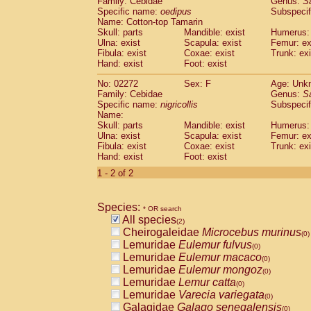
Family: Cebidae
Genus:
S
Cebidae
Saguinus midas
(0)
Specific name:
oedipus
Subspecif
Cebidae
Saguinus mystax
(0)
Name: Cotton-top Tamarin
Cebidae
Saguinus nigricollis
Skull: parts
Mandible: exist
(1)
Humerus: 
Cebidae
Saguinus oedipus
Ulna: exist
Scapula: exist
Femur: ex
(1)
Fibula: exist
Coxae: exist
Trunk: exi
Cebidae
Saguinus weddelli
(0)
Hand: exist
Foot: exist
Cebidae
Saguinus
spp.
(0)
Cebidae
Aotus trivirgatus
(0)
No: 02272
Sex: F
Age: Unk
Cebidae
Cebus albifrons
Family: Cebidae
Genus:
S
(0)
Cebidae
Cebus apella
Specific name:
nigricollis
Subspecif
(0)
Name:
Cebidae
Cebus capucinus
(0)
Skull: parts
Mandible: exist
Humerus: 
Cebidae
Cebus nigrivittatus
(0)
Ulna: exist
Scapula: exist
Femur: ex
Cebidae
Cebus
spp.
(0)
Fibula: exist
Coxae: exist
Trunk: exi
Cebidae
Saimiri boliviensis
Hand: exist
Foot: exist
(0)
Cebidae
Saimiri sciureus
(0)
1 - 2 of 2
Atelidae
Alouatta caraya
(0)
Atelidae
Alouatta fusca
(0)
Atelidae
Alouatta seniculus
Species:
(0)
* OR search
Atelidae
Alouatta
spp.
All species
(0)
(2)
Atelidae
Ateles belzebuth
Cheirogaleidae
Microcebus murinus
(0)
(0)
Atelidae
Ateles geoffroyi
Lemuridae
Eulemur fulvus
(0)
(0)
Atelidae
Ateles paniscus
Lemuridae
Eulemur macaco
(0)
(0)
Atelidae
Ateles
spp.
Lemuridae
Eulemur mongoz
(0)
(0)
Atelidae
Lagothrix lagothricha
Lemuridae
Lemur catta
(0)
(0)
Atelidae
Lagothrix lagothricha cana
Lemuridae
Varecia variegata
(0)
(0)
Pitheciidae
Cacajao calvus rubicundu
Galagidae
Galago senegalensis
(0)