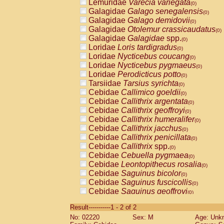
Lemuridae
Varecia variegata
(0)
Galagidae
Galago senegalensis
(0)
Galagidae
Galago demidovii
(0)
Galagidae
Otolemur crassicaudatus
(0)
Galagidae
Galagidae
spp.
(0)
Loridae
Loris tardigradus
(0)
Loridae
Nycticebus coucang
(0)
Loridae
Nycticebus pygmaeus
(0)
Loridae
Perodicticus potto
(0)
Tarsiidae
Tarsius syrichta
(0)
Cebidae
Callimico goeldii
(0)
Cebidae
Callithrix argentata
(0)
Cebidae
Callithrix geoffroyi
(0)
Cebidae
Callithrix humeralifer
(0)
Cebidae
Callithrix jacchus
(0)
Cebidae
Callithrix penicillata
(0)
Cebidae
Callithrix
spp.
(0)
Cebidae
Cebuella pygmaea
(0)
Cebidae
Leontopithecus rosalia
(0)
Cebidae
Saguinus bicolor
(0)
Cebidae
Saguinus fuscicollis
(0)
Cebidae
Saguinus geoffroyi
(0)
Cebidae
Saguinus imperator
(0)
Result-----------1 - 2 of 2
Cebidae
Saguinus labiatus
(0)
No: 02220
Sex: M
Age: Unk
Cebidae
Saguinus leucopus
(0)