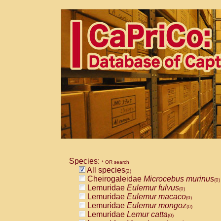
Species:
* OR search
All species
(2)
Cheirogaleidae
Microcebus murinus
(0)
Lemuridae
Eulemur fulvus
(0)
Lemuridae
Eulemur macaco
(0)
Lemuridae
Eulemur mongoz
(0)
Lemuridae
Lemur catta
(0)