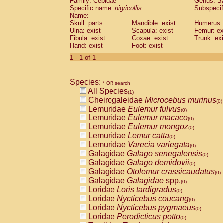
Family: Cebidae
Genus:
S
Cebidae
Saguinus midas
(0)
Specific name:
nigricollis
Subspecif
Cebidae
Saguinus mystax
(0)
Name:
Cebidae
Saguinus nigricollis
Skull: parts
Mandible: exist
(1)
Humerus: 
Cebidae
Saguinus oedipus
Ulna: exist
Scapula: exist
Femur: ex
(0)
Fibula: exist
Coxae: exist
Trunk: exi
Cebidae
Saguinus weddelli
(0)
Hand: exist
Foot: exist
Cebidae
Saguinus
spp.
(0)
Cebidae
Aotus trivirgatus
1 - 1 of 1
(0)
Cebidae
Cebus albifrons
(0)
Cebidae
Cebus apella
(0)
Species:
Cebidae
Cebus capucinus
* OR search
(0)
All Species
Cebidae
Cebus nigrivittatus
(1)
(0)
Cheirogaleidae
Microcebus murinus
Cebidae
Cebus
spp.
(0)
(0)
Lemuridae
Eulemur fulvus
Cebidae
Saimiri boliviensis
(0)
(0)
Lemuridae
Eulemur macaco
Cebidae
Saimiri sciureus
(0)
(0)
Lemuridae
Eulemur mongoz
Atelidae
Alouatta caraya
(0)
(0)
Lemuridae
Lemur catta
Atelidae
Alouatta fusca
(0)
(0)
Lemuridae
Varecia variegata
Atelidae
Alouatta seniculus
(0)
(0)
Galagidae
Galago senegalensis
Atelidae
Alouatta
spp.
(0)
(0)
Galagidae
Galago demidovii
Atelidae
Ateles belzebuth
(0)
(0)
Galagidae
Otolemur crassicaudatus
Atelidae
Ateles geoffroyi
(0)
(0)
Galagidae
Galagidae
spp.
Atelidae
Ateles paniscus
(0)
(0)
Loridae
Loris tardigradus
Atelidae
Ateles
spp.
(0)
(0)
Loridae
Nycticebus coucang
Atelidae
Lagothrix lagothricha
(0)
(0)
Loridae
Nycticebus pygmaeus
Atelidae
Lagothrix lagothricha cana
(0)
(0)
Loridae
Perodicticus potto
Pitheciidae
Cacajao calvus rubicundu
(0)