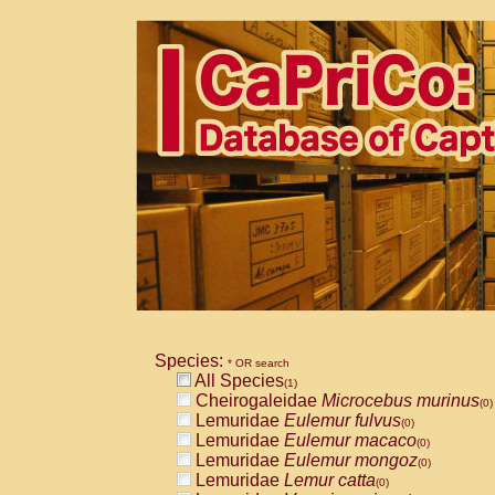
Species:
* OR search
All Species
(1)
Cheirogaleidae
Microcebus murinus
(0)
Lemuridae
Eulemur fulvus
(0)
Lemuridae
Eulemur macaco
(0)
Lemuridae
Eulemur mongoz
(0)
Lemuridae
Lemur catta
(0)