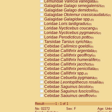
Lemuridae
Varecia variegata
(0)
Galagidae
Galago senegalensis
(0)
Galagidae
Galago demidovii
(0)
Galagidae
Otolemur crassicaudatus
(0)
Galagidae
Galagidae
spp.
(0)
Loridae
Loris tardigradus
(0)
Loridae
Nycticebus coucang
(0)
Loridae
Nycticebus pygmaeus
(0)
Loridae
Perodicticus potto
(0)
Tarsiidae
Tarsius syrichta
(0)
Cebidae
Callimico goeldii
(0)
Cebidae
Callithrix argentata
(0)
Cebidae
Callithrix geoffroyi
(0)
Cebidae
Callithrix humeralifer
(0)
Cebidae
Callithrix jacchus
(0)
Cebidae
Callithrix penicillata
(0)
Cebidae
Callithrix
spp.
(0)
Cebidae
Cebuella pygmaea
(0)
Cebidae
Leontopithecus rosalia
(0)
Cebidae
Saguinus bicolor
(0)
Cebidae
Saguinus fuscicollis
(0)
Cebidae
Saguinus geoffroyi
(0)
Cebidae
Saguinus imperator
(0)
Result-----------1 - 1 of 1
Cebidae
Saguinus labiatus
(0)
No: 02272
Sex: F
Age: Unk
Cebidae
Saguinus leucopus
(0)