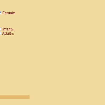
Female
Infant
(0)
Adult
(0)