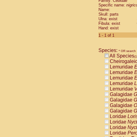
Family: Cebidae
Cebidae
Sa
Specific name:
nigrico
Cebidae
Sa
Name:
Cebidae
Sag
Skull: parts
Cebidae
Sa
Ulna: exist
Fibula: exist
Cebidae
Sag
Hand: exist
Cebidae
Sa
Cebidae
Aot
1 - 1 of 1
Cebidae
Ceb
Cebidae
Ceb
Species:
Cebidae
Ce
* OR search
All Species
Cebidae
Ceb
(1
Cheirogalei
Cebidae
Ce
Lemuridae
E
Cebidae
Sai
Lemuridae
E
Cebidae
Sai
Lemuridae
E
Atelidae
Alo
Lemuridae
L
Atelidae
Alo
Lemuridae
V
Atelidae
Alo
Galagidae
G
Atelidae
Alo
Galagidae
G
Atelidae
Ate
Galagidae
O
Atelidae
Ate
Galagidae
G
Atelidae
Ate
Loridae
Lori
Atelidae
Ate
Loridae
Nyc
Atelidae
Lag
Loridae
Nyc
Atelidae
Lag
Loridae
Pero
Pitheciidae