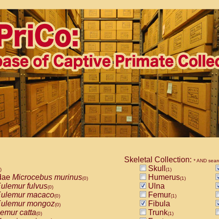
Skeletal Collection:
* AND sear
Skull
)
(1)
dae
Microcebus murinus
Humerus
(0)
(1)
ulemur fulvus
Ulna
(0)
ulemur macaco
Femur
(0)
(1)
ulemur mongoz
Fibula
(0)
emur catta
Trunk
(0)
(1)