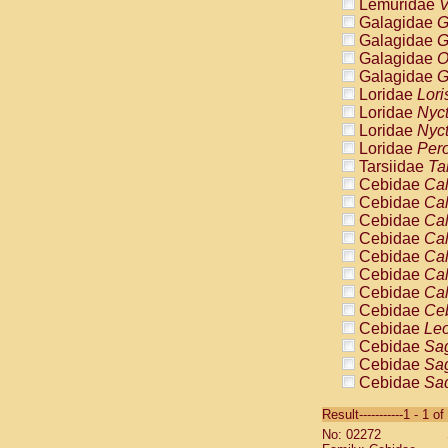
Lemuridae
V
Galagidae
G
Galagidae
G
Galagidae
O
Galagidae
G
Loridae
Lori
Loridae
Nyc
Loridae
Nyc
Loridae
Pero
Tarsiidae
Ta
Cebidae
Cal
Cebidae
Cal
Cebidae
Cal
Cebidae
Cal
Cebidae
Cal
Cebidae
Cal
Cebidae
Cal
Cebidae
Ce
Cebidae
Leo
Cebidae
Sag
Cebidae
Sag
Cebidae
Sag
Cebidae
Sag
Result-----------1 - 1 of
Cebidae
Sag
No: 02272
Cebidae
Sa