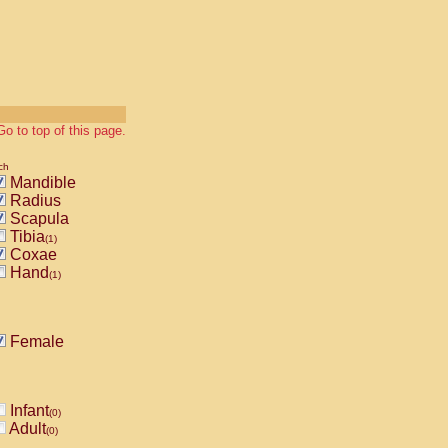
Go to top of this page.
ch
Mandible
Radius
Scapula
Tibia
(1)
Coxae
Hand
(1)
Female
Infant
(0)
Adult
(0)