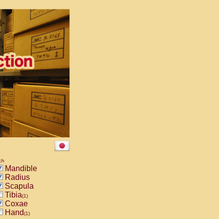
ch
Mandible
Radius
Scapula
Tibia
(1)
Coxae
Hand
(1)