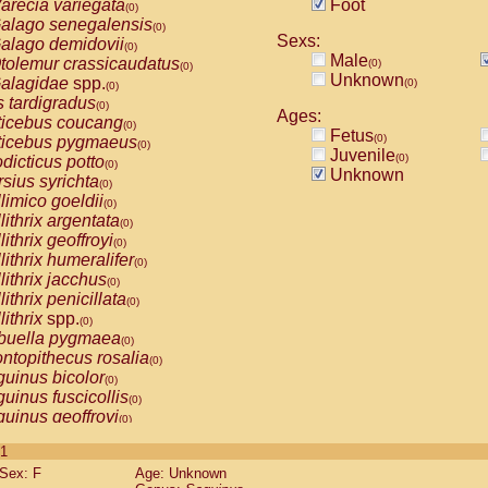
arecia variegata
Foot
(0)
alago senegalensis
(0)
Sexs:
alago demidovii
(0)
Male
tolemur crassicaudatus
(0)
(0)
Unknown
alagidae
spp.
(0)
(0)
s tardigradus
(0)
Ages:
ticebus coucang
(0)
Fetus
(0)
ticebus pygmaeus
(0)
Juvenile
(0)
dicticus potto
(0)
Unknown
rsius syrichta
(0)
limico goeldii
(0)
lithrix argentata
(0)
lithrix geoffroyi
(0)
lithrix humeralifer
(0)
lithrix jacchus
(0)
lithrix penicillata
(0)
lithrix
spp.
(0)
buella pygmaea
(0)
ntopithecus rosalia
(0)
uinus bicolor
(0)
uinus fuscicollis
(0)
uinus geoffroyi
(0)
uinus imperator
(0)
 1
uinus labiatus
(0)
Sex: F
Age: Unknown
guinus leucopus
(0)