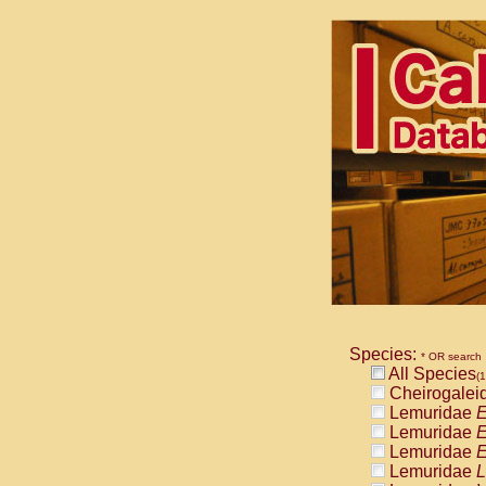
Species:
* OR search
All Species
(1
Cheirogalei
Lemuridae
E
Lemuridae
E
Lemuridae
E
Lemuridae
L