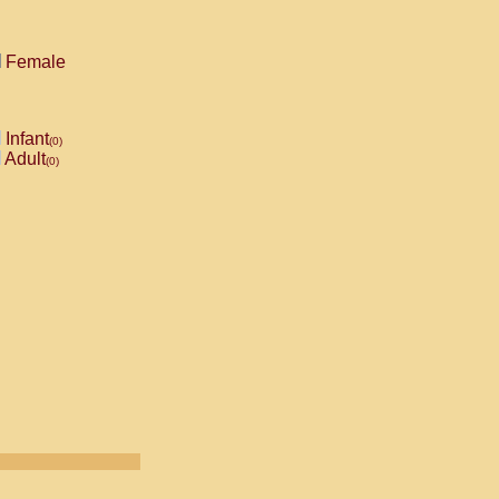
Female
Infant
(0)
Adult
(0)