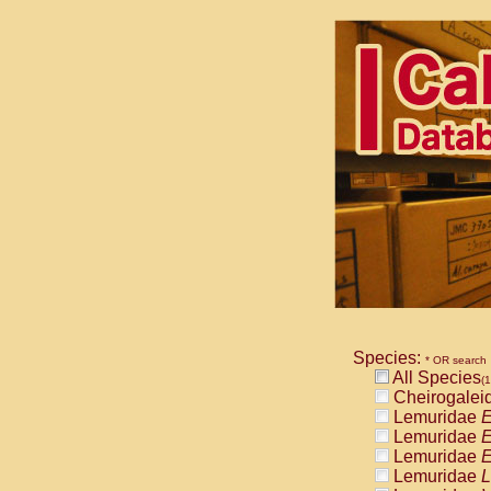
Species:
* OR search
All Species
(1
Cheirogalei
Lemuridae
E
Lemuridae
E
Lemuridae
E
Lemuridae
L