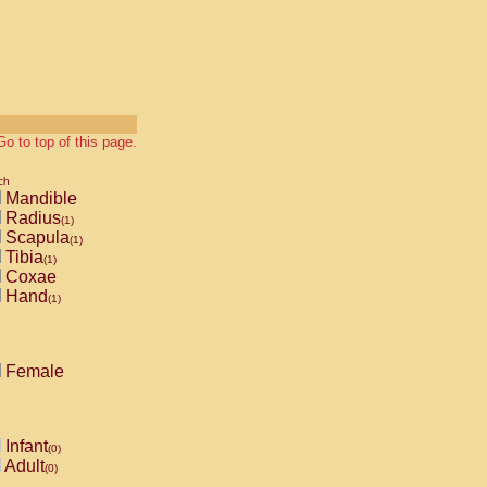
Go to top of this page.
ch
Mandible
Radius
(1)
Scapula
(1)
Tibia
(1)
Coxae
Hand
(1)
Female
Infant
(0)
Adult
(0)