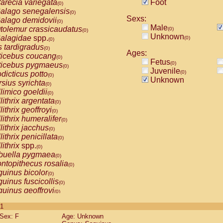
arecia variegata
Foot
(0)
alago senegalensis
(0)
Sexs:
alago demidovii
(0)
Male
tolemur crassicaudatus
(0)
(0)
Unknown
alagidae
spp.
(0)
(0)
s tardigradus
(0)
Ages:
ticebus coucang
(0)
Fetus
(0)
ticebus pygmaeus
(0)
Juvenile
(0)
dicticus potto
(0)
Unknown
rsius syrichta
(0)
limico goeldii
(0)
lithrix argentata
(0)
lithrix geoffroyi
(0)
lithrix humeralifer
(0)
lithrix jacchus
(0)
lithrix penicillata
(0)
lithrix
spp.
(0)
buella pygmaea
(0)
ntopithecus rosalia
(0)
uinus bicolor
(0)
uinus fuscicollis
(0)
uinus geoffroyi
(0)
uinus imperator
(0)
 1
uinus labiatus
(0)
Sex: F
Age: Unknown
guinus leucopus
(0)