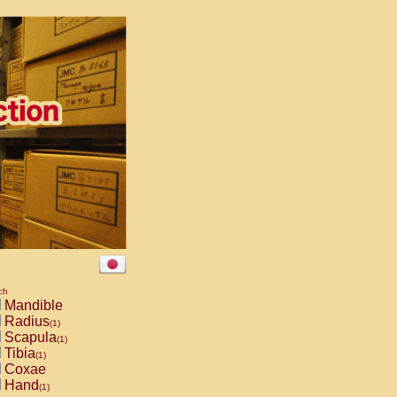
ch
Mandible
Radius
(1)
Scapula
(1)
Tibia
(1)
Coxae
Hand
(1)