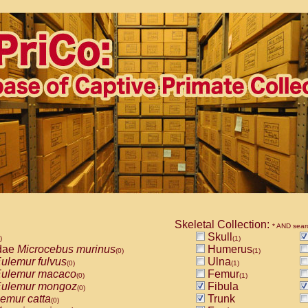
Skeletal Collection:
* AND sear
Skull
)
(1)
dae
Microcebus murinus
Humerus
(0)
(1)
ulemur fulvus
Ulna
(0)
(1)
ulemur macaco
Femur
(0)
(1)
ulemur mongoz
Fibula
(0)
emur catta
Trunk
(0)