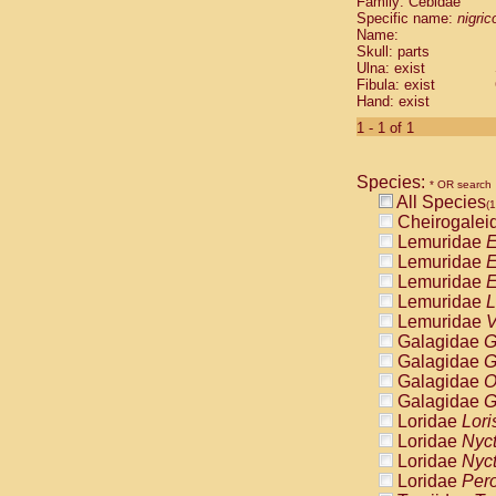
Family: Cebidae
Cebidae
Sa
Specific name:
nigrico
Cebidae
Sa
Name:
Cebidae
Sag
Skull: parts
Cebidae
Sa
Ulna: exist
Fibula: exist
Cebidae
Sag
Hand: exist
Cebidae
Sa
Cebidae
Aot
1 - 1 of 1
Cebidae
Ceb
Cebidae
Ceb
Species:
Cebidae
Ce
* OR search
All Species
Cebidae
Ceb
(1
Cheirogalei
Cebidae
Ce
Lemuridae
E
Cebidae
Sai
Lemuridae
E
Cebidae
Sai
Lemuridae
E
Atelidae
Alo
Lemuridae
L
Atelidae
Alo
Lemuridae
V
Atelidae
Alo
Galagidae
G
Atelidae
Alo
Galagidae
G
Atelidae
Ate
Galagidae
O
Atelidae
Ate
Galagidae
G
Atelidae
Ate
Loridae
Lori
Atelidae
Ate
Loridae
Nyc
Atelidae
Lag
Loridae
Nyc
Atelidae
Lag
Loridae
Pero
Pitheciidae