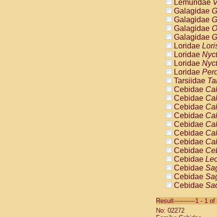
Lemuridae
V
Galagidae
G
Galagidae
G
Galagidae
O
Galagidae
G
Loridae
Lori
Loridae
Nyc
Loridae
Nyc
Loridae
Pero
Tarsiidae
Ta
Cebidae
Cal
Cebidae
Cal
Cebidae
Cal
Cebidae
Cal
Cebidae
Cal
Cebidae
Cal
Cebidae
Cal
Cebidae
Ce
Cebidae
Leo
Cebidae
Sag
Cebidae
Sag
Cebidae
Sag
Cebidae
Sag
Result-----------1 - 1 of
Cebidae
Sag
No: 02272
Cebidae
Sa