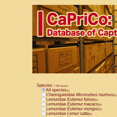
Species:
* OR search
All species
(1)
Cheirogaleidae
Microcebus murinus
(0)
Lemuridae
Eulemur fulvus
(0)
Lemuridae
Eulemur macaco
(0)
Lemuridae
Eulemur mongoz
(0)
Lemuridae
Lemur catta
(0)