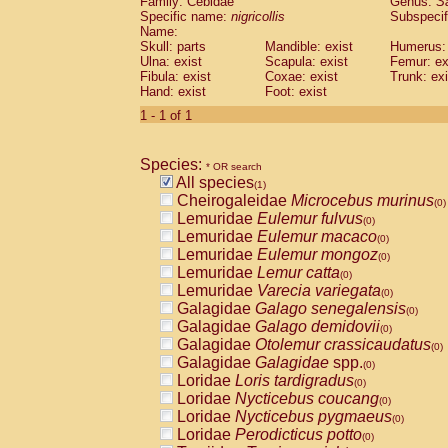
Family: Cebidae
Genus:
S
Cebidae
Saguinus midas
(0)
Specific name:
nigricollis
Subspecif
Cebidae
Saguinus mystax
(0)
Name:
Cebidae
Saguinus nigricollis
Skull: parts
Mandible: exist
(1)
Humerus: 
Cebidae
Saguinus oedipus
Ulna: exist
Scapula: exist
Femur: ex
(0)
Fibula: exist
Coxae: exist
Trunk: exi
Cebidae
Saguinus weddelli
(0)
Hand: exist
Foot: exist
Cebidae
Saguinus
spp.
(0)
Cebidae
Aotus trivirgatus
1 - 1 of 1
(0)
Cebidae
Cebus albifrons
(0)
Cebidae
Cebus apella
(0)
Species:
Cebidae
Cebus capucinus
* OR search
(0)
All species
Cebidae
Cebus nigrivittatus
(1)
(0)
Cheirogaleidae
Microcebus murinus
Cebidae
Cebus
spp.
(0)
(0)
Lemuridae
Eulemur fulvus
Cebidae
Saimiri boliviensis
(0)
(0)
Lemuridae
Eulemur macaco
Cebidae
Saimiri sciureus
(0)
(0)
Lemuridae
Eulemur mongoz
Atelidae
Alouatta caraya
(0)
(0)
Lemuridae
Lemur catta
Atelidae
Alouatta fusca
(0)
(0)
Lemuridae
Varecia variegata
Atelidae
Alouatta seniculus
(0)
(0)
Galagidae
Galago senegalensis
Atelidae
Alouatta
spp.
(0)
(0)
Galagidae
Galago demidovii
Atelidae
Ateles belzebuth
(0)
(0)
Galagidae
Otolemur crassicaudatus
Atelidae
Ateles geoffroyi
(0)
(0)
Galagidae
Galagidae
spp.
Atelidae
Ateles paniscus
(0)
(0)
Loridae
Loris tardigradus
Atelidae
Ateles
spp.
(0)
(0)
Loridae
Nycticebus coucang
Atelidae
Lagothrix lagothricha
(0)
(0)
Loridae
Nycticebus pygmaeus
Atelidae
Lagothrix lagothricha cana
(0)
(0)
Loridae
Perodicticus potto
Pitheciidae
Cacajao calvus rubicundu
(0)