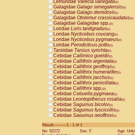
Lemuridae
Varecia variegata
(0)
Galagidae
Galago senegalensis
(0)
Galagidae
Galago demidovii
(0)
Galagidae
Otolemur crassicaudatus
(0)
Galagidae
Galagidae
spp.
(0)
Loridae
Loris tardigradus
(0)
Loridae
Nycticebus coucang
(0)
Loridae
Nycticebus pygmaeus
(0)
Loridae
Perodicticus potto
(0)
Tarsiidae
Tarsius syrichta
(0)
Cebidae
Callimico goeldii
(0)
Cebidae
Callithrix argentata
(0)
Cebidae
Callithrix geoffroyi
(0)
Cebidae
Callithrix humeralifer
(0)
Cebidae
Callithrix jacchus
(0)
Cebidae
Callithrix penicillata
(0)
Cebidae
Callithrix
spp.
(0)
Cebidae
Cebuella pygmaea
(0)
Cebidae
Leontopithecus rosalia
(0)
Cebidae
Saguinus bicolor
(0)
Cebidae
Saguinus fuscicollis
(0)
Cebidae
Saguinus geoffroyi
(0)
Cebidae
Saguinus imperator
(0)
Result-----------1 - 1 of 1
Cebidae
Saguinus labiatus
(0)
No: 02272
Sex: F
Age: Unk
Cebidae
Saguinus leucopus
(0)