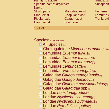
Family: Cebidae
Genus:
S
Cebidae
Saguinus midas
(0)
Specific name:
nigricollis
Subspecif
Cebidae
Saguinus mystax
(0)
Name:
Cebidae
Saguinus nigricollis
Skull: parts
Mandible: exist
(1)
Humerus: 
Cebidae
Saguinus oedipus
Ulna: exist
Scapula: exist
Femur: ex
(0)
Fibula: exist
Coxae: exist
Trunk: exi
Cebidae
Saguinus weddelli
(0)
Hand: exist
Foot: exist
Cebidae
Saguinus
spp.
(0)
Cebidae
Aotus trivirgatus
1 - 1 of 1
(0)
Cebidae
Cebus albifrons
(0)
Cebidae
Cebus apella
(0)
Species:
Cebidae
Cebus capucinus
* OR search
(0)
All Species
Cebidae
Cebus nigrivittatus
(1)
(0)
Cheirogaleidae
Microcebus murinus
Cebidae
Cebus
spp.
(0)
(0)
Lemuridae
Eulemur fulvus
Cebidae
Saimiri boliviensis
(0)
(0)
Lemuridae
Eulemur macaco
Cebidae
Saimiri sciureus
(0)
(0)
Lemuridae
Eulemur mongoz
Atelidae
Alouatta caraya
(0)
(0)
Lemuridae
Lemur catta
Atelidae
Alouatta fusca
(0)
(0)
Lemuridae
Varecia variegata
Atelidae
Alouatta seniculus
(0)
(0)
Galagidae
Galago senegalensis
Atelidae
Alouatta
spp.
(0)
(0)
Galagidae
Galago demidovii
Atelidae
Ateles belzebuth
(0)
(0)
Galagidae
Otolemur crassicaudatus
Atelidae
Ateles geoffroyi
(0)
(0)
Galagidae
Galagidae
spp.
Atelidae
Ateles paniscus
(0)
(0)
Loridae
Loris tardigradus
Atelidae
Ateles
spp.
(0)
(0)
Loridae
Nycticebus coucang
Atelidae
Lagothrix lagothricha
(0)
(0)
Loridae
Nycticebus pygmaeus
Atelidae
Lagothrix lagothricha cana
(0)
(0)
Loridae
Perodicticus potto
Pitheciidae
Cacajao calvus rubicundu
(0)