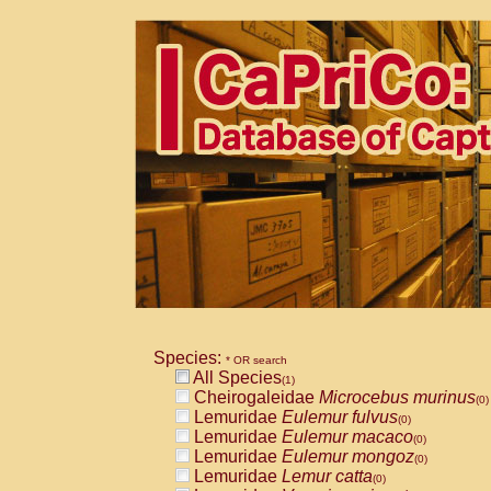
Species:
* OR search
All Species
(1)
Cheirogaleidae
Microcebus murinus
(0)
Lemuridae
Eulemur fulvus
(0)
Lemuridae
Eulemur macaco
(0)
Lemuridae
Eulemur mongoz
(0)
Lemuridae
Lemur catta
(0)