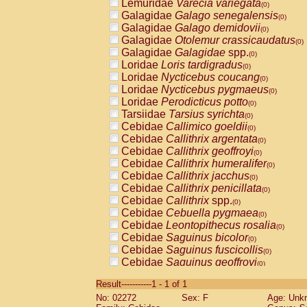
Lemuridae
Varecia variegata
(0)
Galagidae
Galago senegalensis
(0)
Galagidae
Galago demidovii
(0)
Galagidae
Otolemur crassicaudatus
(0)
Galagidae
Galagidae
spp.
(0)
Loridae
Loris tardigradus
(0)
Loridae
Nycticebus coucang
(0)
Loridae
Nycticebus pygmaeus
(0)
Loridae
Perodicticus potto
(0)
Tarsiidae
Tarsius syrichta
(0)
Cebidae
Callimico goeldii
(0)
Cebidae
Callithrix argentata
(0)
Cebidae
Callithrix geoffroyi
(0)
Cebidae
Callithrix humeralifer
(0)
Cebidae
Callithrix jacchus
(0)
Cebidae
Callithrix penicillata
(0)
Cebidae
Callithrix
spp.
(0)
Cebidae
Cebuella pygmaea
(0)
Cebidae
Leontopithecus rosalia
(0)
Cebidae
Saguinus bicolor
(0)
Cebidae
Saguinus fuscicollis
(0)
Cebidae
Saguinus geoffroyi
(0)
Cebidae
Saguinus imperator
(0)
Result-----------1 - 1 of 1
Cebidae
Saguinus labiatus
(0)
No: 02272
Sex: F
Age: Unk
Cebidae
Saguinus leucopus
(0)