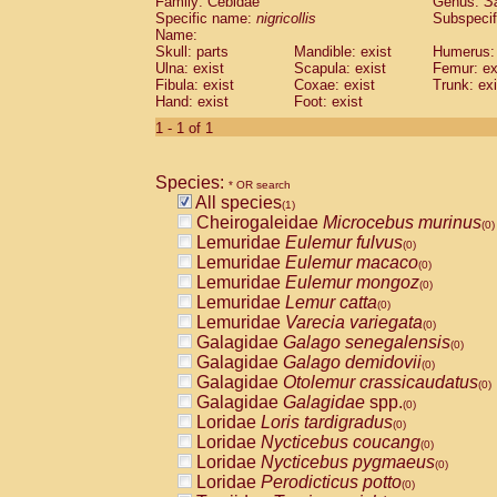
Family: Cebidae
Genus:
S
Cebidae
Saguinus midas
(0)
Specific name:
nigricollis
Subspecif
Cebidae
Saguinus mystax
(0)
Name:
Cebidae
Saguinus nigricollis
Skull: parts
Mandible: exist
(1)
Humerus: 
Cebidae
Saguinus oedipus
Ulna: exist
Scapula: exist
Femur: ex
(0)
Fibula: exist
Coxae: exist
Trunk: exi
Cebidae
Saguinus weddelli
(0)
Hand: exist
Foot: exist
Cebidae
Saguinus
spp.
(0)
Cebidae
Aotus trivirgatus
1 - 1 of 1
(0)
Cebidae
Cebus albifrons
(0)
Cebidae
Cebus apella
(0)
Species:
Cebidae
Cebus capucinus
* OR search
(0)
All species
Cebidae
Cebus nigrivittatus
(1)
(0)
Cheirogaleidae
Microcebus murinus
Cebidae
Cebus
spp.
(0)
(0)
Lemuridae
Eulemur fulvus
Cebidae
Saimiri boliviensis
(0)
(0)
Lemuridae
Eulemur macaco
Cebidae
Saimiri sciureus
(0)
(0)
Lemuridae
Eulemur mongoz
Atelidae
Alouatta caraya
(0)
(0)
Lemuridae
Lemur catta
Atelidae
Alouatta fusca
(0)
(0)
Lemuridae
Varecia variegata
Atelidae
Alouatta seniculus
(0)
(0)
Galagidae
Galago senegalensis
Atelidae
Alouatta
spp.
(0)
(0)
Galagidae
Galago demidovii
Atelidae
Ateles belzebuth
(0)
(0)
Galagidae
Otolemur crassicaudatus
Atelidae
Ateles geoffroyi
(0)
(0)
Galagidae
Galagidae
spp.
Atelidae
Ateles paniscus
(0)
(0)
Loridae
Loris tardigradus
Atelidae
Ateles
spp.
(0)
(0)
Loridae
Nycticebus coucang
Atelidae
Lagothrix lagothricha
(0)
(0)
Loridae
Nycticebus pygmaeus
Atelidae
Lagothrix lagothricha cana
(0)
(0)
Loridae
Perodicticus potto
Pitheciidae
Cacajao calvus rubicundu
(0)