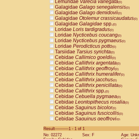
Lemuridae
Varecia variegata
(0)
Galagidae
Galago senegalensis
(0)
Galagidae
Galago demidovii
(0)
Galagidae
Otolemur crassicaudatus
(0)
Galagidae
Galagidae
spp.
(0)
Loridae
Loris tardigradus
(0)
Loridae
Nycticebus coucang
(0)
Loridae
Nycticebus pygmaeus
(0)
Loridae
Perodicticus potto
(0)
Tarsiidae
Tarsius syrichta
(0)
Cebidae
Callimico goeldii
(0)
Cebidae
Callithrix argentata
(0)
Cebidae
Callithrix geoffroyi
(0)
Cebidae
Callithrix humeralifer
(0)
Cebidae
Callithrix jacchus
(0)
Cebidae
Callithrix penicillata
(0)
Cebidae
Callithrix
spp.
(0)
Cebidae
Cebuella pygmaea
(0)
Cebidae
Leontopithecus rosalia
(0)
Cebidae
Saguinus bicolor
(0)
Cebidae
Saguinus fuscicollis
(0)
Cebidae
Saguinus geoffroyi
(0)
Cebidae
Saguinus imperator
(0)
Result-----------1 - 1 of 1
Cebidae
Saguinus labiatus
(0)
No: 02272
Sex: F
Age: Unk
Cebidae
Saguinus leucopus
(0)