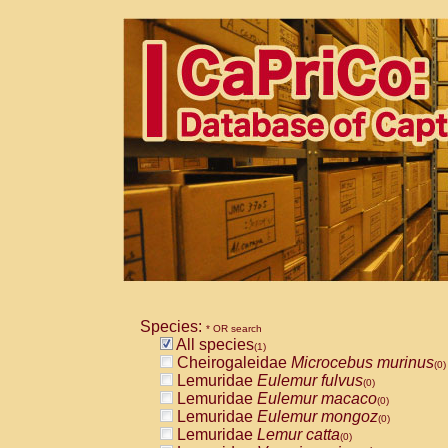
Species:
* OR search
All species
(1)
Cheirogaleidae
Microcebus murinus
(0)
Lemuridae
Eulemur fulvus
(0)
Lemuridae
Eulemur macaco
(0)
Lemuridae
Eulemur mongoz
(0)
Lemuridae
Lemur catta
(0)