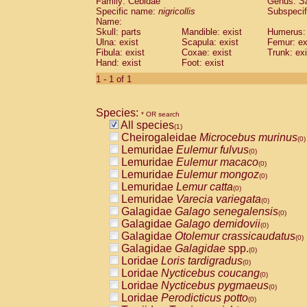
Family: Cebidae
Genus:
S
Cebidae
Saguinus midas
(0)
Specific name:
nigricollis
Subspecif
Cebidae
Saguinus mystax
(0)
Name:
Cebidae
Saguinus nigricollis
Skull: parts
Mandible: exist
(1)
Humerus: 
Cebidae
Saguinus oedipus
Ulna: exist
Scapula: exist
Femur: ex
(0)
Fibula: exist
Coxae: exist
Trunk: exi
Cebidae
Saguinus weddelli
(0)
Hand: exist
Foot: exist
Cebidae
Saguinus
spp.
(0)
Cebidae
Aotus trivirgatus
1 - 1 of 1
(0)
Cebidae
Cebus albifrons
(0)
Cebidae
Cebus apella
(0)
Species:
Cebidae
Cebus capucinus
* OR search
(0)
All species
Cebidae
Cebus nigrivittatus
(1)
(0)
Cheirogaleidae
Microcebus murinus
Cebidae
Cebus
spp.
(0)
(0)
Lemuridae
Eulemur fulvus
Cebidae
Saimiri boliviensis
(0)
(0)
Lemuridae
Eulemur macaco
Cebidae
Saimiri sciureus
(0)
(0)
Lemuridae
Eulemur mongoz
Atelidae
Alouatta caraya
(0)
(0)
Lemuridae
Lemur catta
Atelidae
Alouatta fusca
(0)
(0)
Lemuridae
Varecia variegata
Atelidae
Alouatta seniculus
(0)
(0)
Galagidae
Galago senegalensis
Atelidae
Alouatta
spp.
(0)
(0)
Galagidae
Galago demidovii
Atelidae
Ateles belzebuth
(0)
(0)
Galagidae
Otolemur crassicaudatus
Atelidae
Ateles geoffroyi
(0)
(0)
Galagidae
Galagidae
spp.
Atelidae
Ateles paniscus
(0)
(0)
Loridae
Loris tardigradus
Atelidae
Ateles
spp.
(0)
(0)
Loridae
Nycticebus coucang
Atelidae
Lagothrix lagothricha
(0)
(0)
Loridae
Nycticebus pygmaeus
Atelidae
Lagothrix lagothricha cana
(0)
(0)
Loridae
Perodicticus potto
Pitheciidae
Cacajao calvus rubicundu
(0)