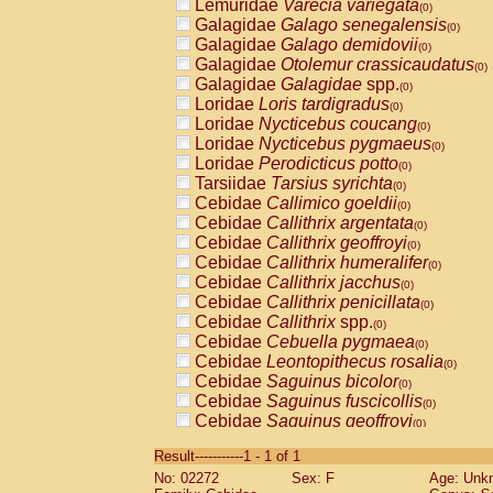
Lemuridae
Varecia variegata
(0)
Galagidae
Galago senegalensis
(0)
Galagidae
Galago demidovii
(0)
Galagidae
Otolemur crassicaudatus
(0)
Galagidae
Galagidae
spp.
(0)
Loridae
Loris tardigradus
(0)
Loridae
Nycticebus coucang
(0)
Loridae
Nycticebus pygmaeus
(0)
Loridae
Perodicticus potto
(0)
Tarsiidae
Tarsius syrichta
(0)
Cebidae
Callimico goeldii
(0)
Cebidae
Callithrix argentata
(0)
Cebidae
Callithrix geoffroyi
(0)
Cebidae
Callithrix humeralifer
(0)
Cebidae
Callithrix jacchus
(0)
Cebidae
Callithrix penicillata
(0)
Cebidae
Callithrix
spp.
(0)
Cebidae
Cebuella pygmaea
(0)
Cebidae
Leontopithecus rosalia
(0)
Cebidae
Saguinus bicolor
(0)
Cebidae
Saguinus fuscicollis
(0)
Cebidae
Saguinus geoffroyi
(0)
Cebidae
Saguinus imperator
(0)
Result-----------1 - 1 of 1
Cebidae
Saguinus labiatus
(0)
No: 02272
Sex: F
Age: Unk
Cebidae
Saguinus leucopus
(0)