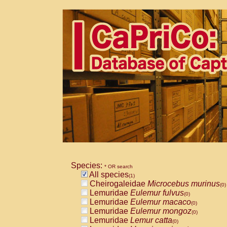
Species:
* OR search
All species
(1)
Cheirogaleidae
Microcebus murinus
(0)
Lemuridae
Eulemur fulvus
(0)
Lemuridae
Eulemur macaco
(0)
Lemuridae
Eulemur mongoz
(0)
Lemuridae
Lemur catta
(0)