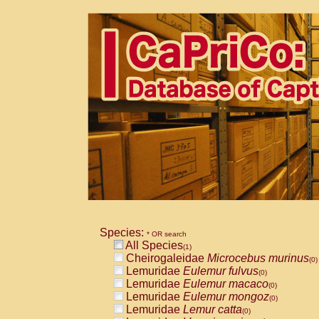
Species:
* OR search
All Species
(1)
Cheirogaleidae
Microcebus murinus
(0)
Lemuridae
Eulemur fulvus
(0)
Lemuridae
Eulemur macaco
(0)
Lemuridae
Eulemur mongoz
(0)
Lemuridae
Lemur catta
(0)