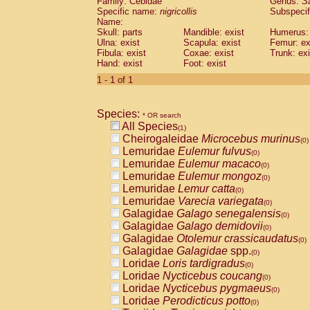
Family: Cebidae
Genus:
S
Cebidae
Saguinus midas
(0)
Specific name:
nigricollis
Subspecif
Cebidae
Saguinus mystax
(0)
Name:
Cebidae
Saguinus nigricollis
Skull: parts
Mandible: exist
(1)
Humerus: 
Cebidae
Saguinus oedipus
Ulna: exist
Scapula: exist
Femur: ex
(0)
Fibula: exist
Coxae: exist
Trunk: exi
Cebidae
Saguinus weddelli
(0)
Hand: exist
Foot: exist
Cebidae
Saguinus
spp.
(0)
Cebidae
Aotus trivirgatus
1 - 1 of 1
(0)
Cebidae
Cebus albifrons
(0)
Cebidae
Cebus apella
(0)
Species:
Cebidae
Cebus capucinus
* OR search
(0)
All Species
Cebidae
Cebus nigrivittatus
(1)
(0)
Cheirogaleidae
Microcebus murinus
Cebidae
Cebus
spp.
(0)
(0)
Lemuridae
Eulemur fulvus
Cebidae
Saimiri boliviensis
(0)
(0)
Lemuridae
Eulemur macaco
Cebidae
Saimiri sciureus
(0)
(0)
Lemuridae
Eulemur mongoz
Atelidae
Alouatta caraya
(0)
(0)
Lemuridae
Lemur catta
Atelidae
Alouatta fusca
(0)
(0)
Lemuridae
Varecia variegata
Atelidae
Alouatta seniculus
(0)
(0)
Galagidae
Galago senegalensis
Atelidae
Alouatta
spp.
(0)
(0)
Galagidae
Galago demidovii
Atelidae
Ateles belzebuth
(0)
(0)
Galagidae
Otolemur crassicaudatus
Atelidae
Ateles geoffroyi
(0)
(0)
Galagidae
Galagidae
spp.
Atelidae
Ateles paniscus
(0)
(0)
Loridae
Loris tardigradus
Atelidae
Ateles
spp.
(0)
(0)
Loridae
Nycticebus coucang
Atelidae
Lagothrix lagothricha
(0)
(0)
Loridae
Nycticebus pygmaeus
Atelidae
Lagothrix lagothricha cana
(0)
(0)
Loridae
Perodicticus potto
Pitheciidae
Cacajao calvus rubicundu
(0)