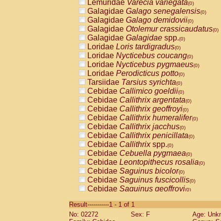
Lemuridae
Varecia variegata
(0)
Galagidae
Galago senegalensis
(0)
Galagidae
Galago demidovii
(0)
Galagidae
Otolemur crassicaudatus
(0)
Galagidae
Galagidae
spp.
(0)
Loridae
Loris tardigradus
(0)
Loridae
Nycticebus coucang
(0)
Loridae
Nycticebus pygmaeus
(0)
Loridae
Perodicticus potto
(0)
Tarsiidae
Tarsius syrichta
(0)
Cebidae
Callimico goeldii
(0)
Cebidae
Callithrix argentata
(0)
Cebidae
Callithrix geoffroyi
(0)
Cebidae
Callithrix humeralifer
(0)
Cebidae
Callithrix jacchus
(0)
Cebidae
Callithrix penicillata
(0)
Cebidae
Callithrix
spp.
(0)
Cebidae
Cebuella pygmaea
(0)
Cebidae
Leontopithecus rosalia
(0)
Cebidae
Saguinus bicolor
(0)
Cebidae
Saguinus fuscicollis
(0)
Cebidae
Saguinus geoffroyi
(0)
Cebidae
Saguinus imperator
(0)
Result-----------1 - 1 of 1
Cebidae
Saguinus labiatus
(0)
No: 02272
Sex: F
Age: Unk
Cebidae
Saguinus leucopus
(0)