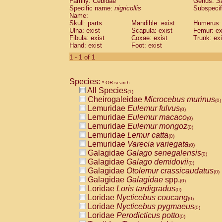
Family: Cebidae
Genus:
S
Cebidae
Saguinus midas
(0)
Specific name:
nigricollis
Subspecif
Cebidae
Saguinus mystax
(0)
Name:
Cebidae
Saguinus nigricollis
Skull: parts
Mandible: exist
(1)
Humerus: 
Cebidae
Saguinus oedipus
Ulna: exist
Scapula: exist
Femur: ex
(0)
Fibula: exist
Coxae: exist
Trunk: exi
Cebidae
Saguinus weddelli
(0)
Hand: exist
Foot: exist
Cebidae
Saguinus
spp.
(0)
Cebidae
Aotus trivirgatus
1 - 1 of 1
(0)
Cebidae
Cebus albifrons
(0)
Cebidae
Cebus apella
(0)
Species:
Cebidae
Cebus capucinus
* OR search
(0)
All Species
Cebidae
Cebus nigrivittatus
(1)
(0)
Cheirogaleidae
Microcebus murinus
Cebidae
Cebus
spp.
(0)
(0)
Lemuridae
Eulemur fulvus
Cebidae
Saimiri boliviensis
(0)
(0)
Lemuridae
Eulemur macaco
Cebidae
Saimiri sciureus
(0)
(0)
Lemuridae
Eulemur mongoz
Atelidae
Alouatta caraya
(0)
(0)
Lemuridae
Lemur catta
Atelidae
Alouatta fusca
(0)
(0)
Lemuridae
Varecia variegata
Atelidae
Alouatta seniculus
(0)
(0)
Galagidae
Galago senegalensis
Atelidae
Alouatta
spp.
(0)
(0)
Galagidae
Galago demidovii
Atelidae
Ateles belzebuth
(0)
(0)
Galagidae
Otolemur crassicaudatus
Atelidae
Ateles geoffroyi
(0)
(0)
Galagidae
Galagidae
spp.
Atelidae
Ateles paniscus
(0)
(0)
Loridae
Loris tardigradus
Atelidae
Ateles
spp.
(0)
(0)
Loridae
Nycticebus coucang
Atelidae
Lagothrix lagothricha
(0)
(0)
Loridae
Nycticebus pygmaeus
Atelidae
Lagothrix lagothricha cana
(0)
(0)
Loridae
Perodicticus potto
Pitheciidae
Cacajao calvus rubicundu
(0)