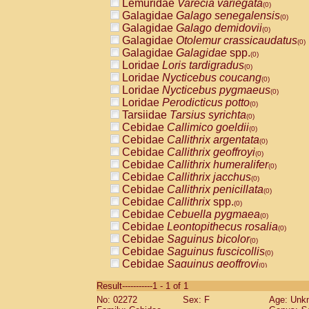
Lemuridae
Varecia variegata
(0)
Galagidae
Galago senegalensis
(0)
Galagidae
Galago demidovii
(0)
Galagidae
Otolemur crassicaudatus
(0)
Galagidae
Galagidae
spp.
(0)
Loridae
Loris tardigradus
(0)
Loridae
Nycticebus coucang
(0)
Loridae
Nycticebus pygmaeus
(0)
Loridae
Perodicticus potto
(0)
Tarsiidae
Tarsius syrichta
(0)
Cebidae
Callimico goeldii
(0)
Cebidae
Callithrix argentata
(0)
Cebidae
Callithrix geoffroyi
(0)
Cebidae
Callithrix humeralifer
(0)
Cebidae
Callithrix jacchus
(0)
Cebidae
Callithrix penicillata
(0)
Cebidae
Callithrix
spp.
(0)
Cebidae
Cebuella pygmaea
(0)
Cebidae
Leontopithecus rosalia
(0)
Cebidae
Saguinus bicolor
(0)
Cebidae
Saguinus fuscicollis
(0)
Cebidae
Saguinus geoffroyi
(0)
Cebidae
Saguinus imperator
(0)
Result-----------1 - 1 of 1
Cebidae
Saguinus labiatus
(0)
No: 02272
Sex: F
Age: Unk
Cebidae
Saguinus leucopus
(0)