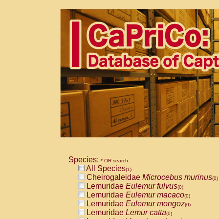
Species:
* OR search
All Species
(1)
Cheirogaleidae
Microcebus murinus
(0)
Lemuridae
Eulemur fulvus
(0)
Lemuridae
Eulemur macaco
(0)
Lemuridae
Eulemur mongoz
(0)
Lemuridae
Lemur catta
(0)