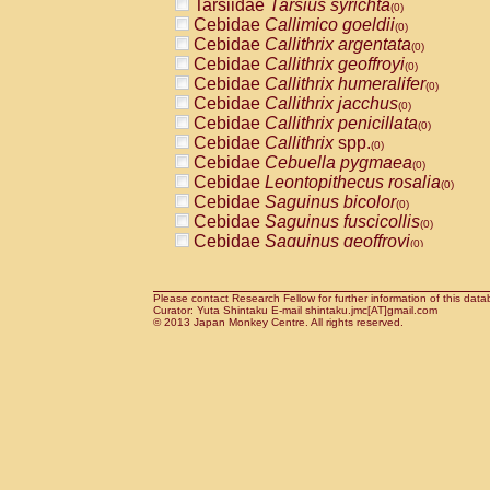
Tarsiidae
Tarsius syrichta
Pitheciidae
Callicebus cupreus
(0)
(0)
Cebidae
Callimico goeldii
Pitheciidae
Callicebus donacophilus
(0)
(0
Cebidae
Callithrix argentata
Pitheciidae
Callicebus moloch
(0)
(0)
Cebidae
Callithrix geoffroyi
Pitheciidae
Callicebus torquatus
(0)
(0)
Cebidae
Callithrix humeralifer
Pitheciidae
Callicebus
spp.
(0)
(0)
Cebidae
Callithrix jacchus
Pitheciidae
Chiropotes satanas
(0)
(0)
Cebidae
Callithrix penicillata
Pitheciidae
Pithecia monachus
(0)
(0)
Cebidae
Callithrix
spp.
Pitheciidae
Pithecia pithecia
(0)
(0)
Cebidae
Cebuella pygmaea
Cercopithecidae
Cercocebus agilis
(0)
(0)
Cebidae
Leontopithecus rosalia
Cercopithecidae
Cercocebus galeritus
(0)
Cebidae
Saguinus bicolor
Cercopithecidae
Cercocebus torquatu
(0)
Cebidae
Saguinus fuscicollis
Cercopithecidae
Cercocebus torquatus
(0)
Cebidae
Saguinus geoffroyi
Cercopithecidae
Cercocebus torquatu
(0)
Cebidae
Saguinus imperator
Cercopithecidae
Cercocebus
hybrid
(0)
(0)
Cebidae
Saguinus labiatus
Cercopithecidae
Cercocebus
spp.
(0)
(0)
Cebidae
Saguinus leucopus
Please contact Research Fellow for further information of this data
Cercopithecidae
Lophocebus albigen
(0)
Curator: Yuta Shintaku E-mail shintaku.jmc[AT]gmail.com
Cebidae
Saguinus midas
Cercopithecidae
Papio anubis
© 2013 Japan Monkey Centre. All rights reserved.
(0)
(0)
Cebidae
Saguinus mystax
Cercopithecidae
Papio cynocephalus
(0)
(
Cebidae
Saguinus nigricollis
Cercopithecidae
Papio hamadryas
(1)
(0)
Cebidae
Saguinus oedipus
Cercopithecidae
Papio papio
(0)
(0)
Cebidae
Saguinus weddelli
Cercopithecidae
Papio
spp.
(0)
(0)
Cebidae
Saguinus
spp.
Cercopithecidae
Mandrillus leucopha
(0)
Cebidae
Aotus trivirgatus
Cercopithecidae
Mandrillus sphinx
(0)
(0)
Cebidae
Cebus albifrons
Cercopithecidae
Theropithecus gelad
(0)
Cebidae
Cebus apella
Cercopithecidae
Macaca arctoides
(0)
(0)