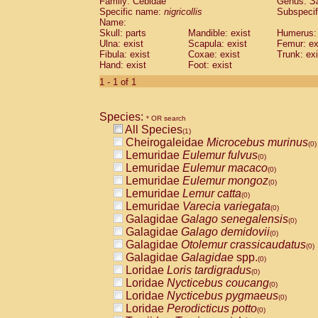
Family: Cebidae
Genus:
S
Cebidae
Saguinus midas
(0)
Specific name:
nigricollis
Subspecif
Cebidae
Saguinus mystax
(0)
Name:
Cebidae
Saguinus nigricollis
Skull: parts
Mandible: exist
(1)
Humerus: 
Cebidae
Saguinus oedipus
Ulna: exist
Scapula: exist
Femur: ex
(0)
Fibula: exist
Coxae: exist
Trunk: exi
Cebidae
Saguinus weddelli
(0)
Hand: exist
Foot: exist
Cebidae
Saguinus
spp.
(0)
Cebidae
Aotus trivirgatus
1 - 1 of 1
(0)
Cebidae
Cebus albifrons
(0)
Cebidae
Cebus apella
(0)
Species:
Cebidae
Cebus capucinus
* OR search
(0)
All Species
Cebidae
Cebus nigrivittatus
(1)
(0)
Cheirogaleidae
Microcebus murinus
Cebidae
Cebus
spp.
(0)
(0)
Lemuridae
Eulemur fulvus
Cebidae
Saimiri boliviensis
(0)
(0)
Lemuridae
Eulemur macaco
Cebidae
Saimiri sciureus
(0)
(0)
Lemuridae
Eulemur mongoz
Atelidae
Alouatta caraya
(0)
(0)
Lemuridae
Lemur catta
Atelidae
Alouatta fusca
(0)
(0)
Lemuridae
Varecia variegata
Atelidae
Alouatta seniculus
(0)
(0)
Galagidae
Galago senegalensis
Atelidae
Alouatta
spp.
(0)
(0)
Galagidae
Galago demidovii
Atelidae
Ateles belzebuth
(0)
(0)
Galagidae
Otolemur crassicaudatus
Atelidae
Ateles geoffroyi
(0)
(0)
Galagidae
Galagidae
spp.
Atelidae
Ateles paniscus
(0)
(0)
Loridae
Loris tardigradus
Atelidae
Ateles
spp.
(0)
(0)
Loridae
Nycticebus coucang
Atelidae
Lagothrix lagothricha
(0)
(0)
Loridae
Nycticebus pygmaeus
Atelidae
Lagothrix lagothricha cana
(0)
(0)
Loridae
Perodicticus potto
Pitheciidae
Cacajao calvus rubicundu
(0)