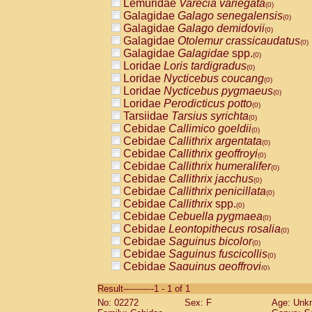
Lemuridae
Varecia variegata
(0)
Galagidae
Galago senegalensis
(0)
Galagidae
Galago demidovii
(0)
Galagidae
Otolemur crassicaudatus
(0)
Galagidae
Galagidae
spp.
(0)
Loridae
Loris tardigradus
(0)
Loridae
Nycticebus coucang
(0)
Loridae
Nycticebus pygmaeus
(0)
Loridae
Perodicticus potto
(0)
Tarsiidae
Tarsius syrichta
(0)
Cebidae
Callimico goeldii
(0)
Cebidae
Callithrix argentata
(0)
Cebidae
Callithrix geoffroyi
(0)
Cebidae
Callithrix humeralifer
(0)
Cebidae
Callithrix jacchus
(0)
Cebidae
Callithrix penicillata
(0)
Cebidae
Callithrix
spp.
(0)
Cebidae
Cebuella pygmaea
(0)
Cebidae
Leontopithecus rosalia
(0)
Cebidae
Saguinus bicolor
(0)
Cebidae
Saguinus fuscicollis
(0)
Cebidae
Saguinus geoffroyi
(0)
Cebidae
Saguinus imperator
(0)
Result-----------1 - 1 of 1
Cebidae
Saguinus labiatus
(0)
No: 02272
Sex: F
Age: Unk
Cebidae
Saguinus leucopus
(0)