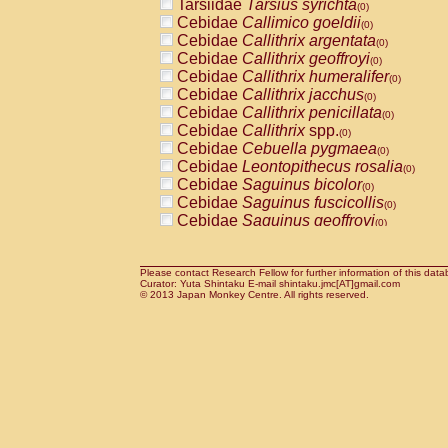
Tarsiidae
Tarsius syrichta
Pitheciidae
Callicebus cupreus
(0)
(0)
Cebidae
Callimico goeldii
Pitheciidae
Callicebus donacophilus
(0)
(0
Cebidae
Callithrix argentata
Pitheciidae
Callicebus moloch
(0)
(0)
Cebidae
Callithrix geoffroyi
Pitheciidae
Callicebus torquatus
(0)
(0)
Cebidae
Callithrix humeralifer
Pitheciidae
Callicebus
spp.
(0)
(0)
Cebidae
Callithrix jacchus
Pitheciidae
Chiropotes satanas
(0)
(0)
Cebidae
Callithrix penicillata
Pitheciidae
Pithecia monachus
(0)
(0)
Cebidae
Callithrix
spp.
Pitheciidae
Pithecia pithecia
(0)
(0)
Cebidae
Cebuella pygmaea
Cercopithecidae
Cercocebus agilis
(0)
(0)
Cebidae
Leontopithecus rosalia
Cercopithecidae
Cercocebus galeritus
(0)
Cebidae
Saguinus bicolor
Cercopithecidae
Cercocebus torquatu
(0)
Cebidae
Saguinus fuscicollis
Cercopithecidae
Cercocebus torquatus
(0)
Cebidae
Saguinus geoffroyi
Cercopithecidae
Cercocebus torquatu
(0)
Cebidae
Saguinus imperator
Cercopithecidae
Cercocebus
hybrid
(0)
(0)
Cebidae
Saguinus labiatus
Cercopithecidae
Cercocebus
spp.
(0)
(0)
Cebidae
Saguinus leucopus
Please contact Research Fellow for further information of this data
Cercopithecidae
Lophocebus albigen
(0)
Curator: Yuta Shintaku E-mail shintaku.jmc[AT]gmail.com
Cebidae
Saguinus midas
Cercopithecidae
Papio anubis
© 2013 Japan Monkey Centre. All rights reserved.
(0)
(0)
Cebidae
Saguinus mystax
Cercopithecidae
Papio cynocephalus
(0)
(
Cebidae
Saguinus nigricollis
Cercopithecidae
Papio hamadryas
(1)
(0)
Cebidae
Saguinus oedipus
Cercopithecidae
Papio papio
(0)
(0)
Cebidae
Saguinus weddelli
Cercopithecidae
Papio
spp.
(0)
(0)
Cebidae
Saguinus
spp.
Cercopithecidae
Mandrillus leucopha
(0)
Cebidae
Aotus trivirgatus
Cercopithecidae
Mandrillus sphinx
(0)
(0)
Cebidae
Cebus albifrons
Cercopithecidae
Theropithecus gelad
(0)
Cebidae
Cebus apella
Cercopithecidae
Macaca arctoides
(0)
(0)