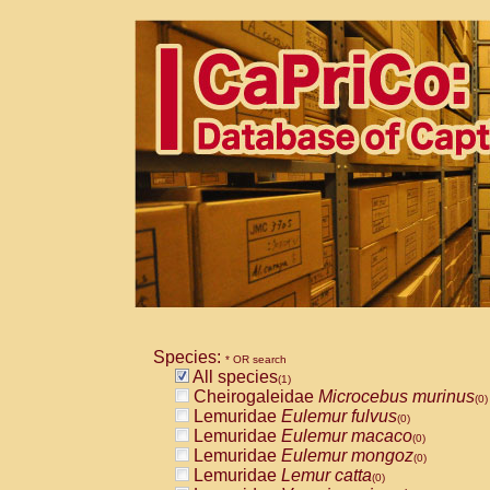
Species:
* OR search
All species
(1)
Cheirogaleidae
Microcebus murinus
(0)
Lemuridae
Eulemur fulvus
(0)
Lemuridae
Eulemur macaco
(0)
Lemuridae
Eulemur mongoz
(0)
Lemuridae
Lemur catta
(0)