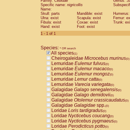
Family: Cebidae
Genus:
S
Cebidae
Saguinus midas
(0)
Specific name:
nigricollis
Subspecif
Cebidae
Saguinus mystax
(0)
Name:
Cebidae
Saguinus nigricollis
Skull: parts
Mandible: exist
(1)
Humerus: 
Cebidae
Saguinus oedipus
Ulna: exist
Scapula: exist
Femur: ex
(0)
Fibula: exist
Coxae: exist
Trunk: exi
Cebidae
Saguinus weddelli
(0)
Hand: exist
Foot: exist
Cebidae
Saguinus
spp.
(0)
Cebidae
Aotus trivirgatus
1 - 1 of 1
(0)
Cebidae
Cebus albifrons
(0)
Cebidae
Cebus apella
(0)
Species:
Cebidae
Cebus capucinus
* OR search
(0)
All species
Cebidae
Cebus nigrivittatus
(1)
(0)
Cheirogaleidae
Microcebus murinus
Cebidae
Cebus
spp.
(0)
(0)
Lemuridae
Eulemur fulvus
Cebidae
Saimiri boliviensis
(0)
(0)
Lemuridae
Eulemur macaco
Cebidae
Saimiri sciureus
(0)
(0)
Lemuridae
Eulemur mongoz
Atelidae
Alouatta caraya
(0)
(0)
Lemuridae
Lemur catta
Atelidae
Alouatta fusca
(0)
(0)
Lemuridae
Varecia variegata
Atelidae
Alouatta seniculus
(0)
(0)
Galagidae
Galago senegalensis
Atelidae
Alouatta
spp.
(0)
(0)
Galagidae
Galago demidovii
Atelidae
Ateles belzebuth
(0)
(0)
Galagidae
Otolemur crassicaudatus
Atelidae
Ateles geoffroyi
(0)
(0)
Galagidae
Galagidae
spp.
Atelidae
Ateles paniscus
(0)
(0)
Loridae
Loris tardigradus
Atelidae
Ateles
spp.
(0)
(0)
Loridae
Nycticebus coucang
Atelidae
Lagothrix lagothricha
(0)
(0)
Loridae
Nycticebus pygmaeus
Atelidae
Lagothrix lagothricha cana
(0)
(0)
Loridae
Perodicticus potto
Pitheciidae
Cacajao calvus rubicundu
(0)