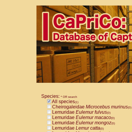
Species:
* OR search
All species
(1)
Cheirogaleidae
Microcebus murinus
(0)
Lemuridae
Eulemur fulvus
(0)
Lemuridae
Eulemur macaco
(0)
Lemuridae
Eulemur mongoz
(0)
Lemuridae
Lemur catta
(0)