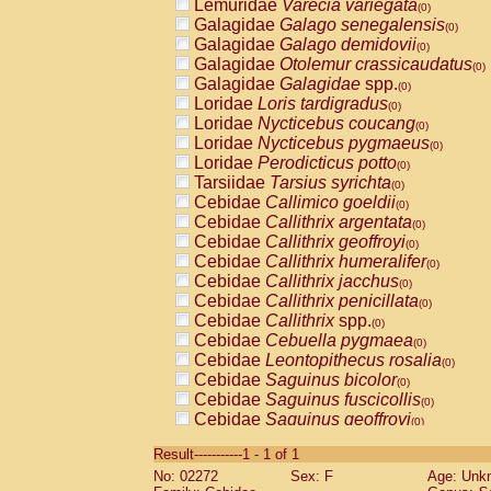
Lemuridae
Varecia variegata
(0)
Galagidae
Galago senegalensis
(0)
Galagidae
Galago demidovii
(0)
Galagidae
Otolemur crassicaudatus
(0)
Galagidae
Galagidae
spp.
(0)
Loridae
Loris tardigradus
(0)
Loridae
Nycticebus coucang
(0)
Loridae
Nycticebus pygmaeus
(0)
Loridae
Perodicticus potto
(0)
Tarsiidae
Tarsius syrichta
(0)
Cebidae
Callimico goeldii
(0)
Cebidae
Callithrix argentata
(0)
Cebidae
Callithrix geoffroyi
(0)
Cebidae
Callithrix humeralifer
(0)
Cebidae
Callithrix jacchus
(0)
Cebidae
Callithrix penicillata
(0)
Cebidae
Callithrix
spp.
(0)
Cebidae
Cebuella pygmaea
(0)
Cebidae
Leontopithecus rosalia
(0)
Cebidae
Saguinus bicolor
(0)
Cebidae
Saguinus fuscicollis
(0)
Cebidae
Saguinus geoffroyi
(0)
Cebidae
Saguinus imperator
(0)
Result-----------1 - 1 of 1
Cebidae
Saguinus labiatus
(0)
No: 02272
Sex: F
Age: Unk
Cebidae
Saguinus leucopus
(0)