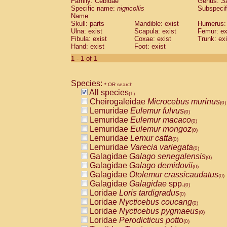
Family: Cebidae
Genus:
S
Cebidae
Saguinus midas
(0)
Specific name:
nigricollis
Subspecif
Cebidae
Saguinus mystax
(0)
Name:
Cebidae
Saguinus nigricollis
Skull: parts
Mandible: exist
(1)
Humerus: 
Cebidae
Saguinus oedipus
Ulna: exist
Scapula: exist
Femur: ex
(0)
Fibula: exist
Coxae: exist
Trunk: exi
Cebidae
Saguinus weddelli
(0)
Hand: exist
Foot: exist
Cebidae
Saguinus
spp.
(0)
Cebidae
Aotus trivirgatus
1 - 1 of 1
(0)
Cebidae
Cebus albifrons
(0)
Cebidae
Cebus apella
(0)
Species:
Cebidae
Cebus capucinus
* OR search
(0)
All species
Cebidae
Cebus nigrivittatus
(1)
(0)
Cheirogaleidae
Microcebus murinus
Cebidae
Cebus
spp.
(0)
(0)
Lemuridae
Eulemur fulvus
Cebidae
Saimiri boliviensis
(0)
(0)
Lemuridae
Eulemur macaco
Cebidae
Saimiri sciureus
(0)
(0)
Lemuridae
Eulemur mongoz
Atelidae
Alouatta caraya
(0)
(0)
Lemuridae
Lemur catta
Atelidae
Alouatta fusca
(0)
(0)
Lemuridae
Varecia variegata
Atelidae
Alouatta seniculus
(0)
(0)
Galagidae
Galago senegalensis
Atelidae
Alouatta
spp.
(0)
(0)
Galagidae
Galago demidovii
Atelidae
Ateles belzebuth
(0)
(0)
Galagidae
Otolemur crassicaudatus
Atelidae
Ateles geoffroyi
(0)
(0)
Galagidae
Galagidae
spp.
Atelidae
Ateles paniscus
(0)
(0)
Loridae
Loris tardigradus
Atelidae
Ateles
spp.
(0)
(0)
Loridae
Nycticebus coucang
Atelidae
Lagothrix lagothricha
(0)
(0)
Loridae
Nycticebus pygmaeus
Atelidae
Lagothrix lagothricha cana
(0)
(0)
Loridae
Perodicticus potto
Pitheciidae
Cacajao calvus rubicundu
(0)