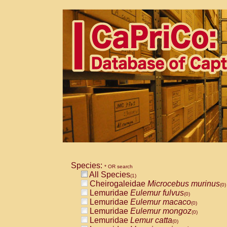
Species:
* OR search
All Species
(1)
Cheirogaleidae
Microcebus murinus
(0)
Lemuridae
Eulemur fulvus
(0)
Lemuridae
Eulemur macaco
(0)
Lemuridae
Eulemur mongoz
(0)
Lemuridae
Lemur catta
(0)