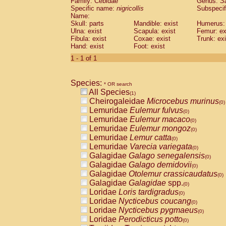
Family: Cebidae
Genus:
S
Cebidae
Saguinus midas
(0)
Specific name:
nigricollis
Subspecif
Cebidae
Saguinus mystax
(0)
Name:
Cebidae
Saguinus nigricollis
Skull: parts
Mandible: exist
(1)
Humerus: 
Cebidae
Saguinus oedipus
Ulna: exist
Scapula: exist
Femur: ex
(0)
Fibula: exist
Coxae: exist
Trunk: exi
Cebidae
Saguinus weddelli
(0)
Hand: exist
Foot: exist
Cebidae
Saguinus
spp.
(0)
Cebidae
Aotus trivirgatus
1 - 1 of 1
(0)
Cebidae
Cebus albifrons
(0)
Cebidae
Cebus apella
(0)
Species:
Cebidae
Cebus capucinus
* OR search
(0)
All Species
Cebidae
Cebus nigrivittatus
(1)
(0)
Cheirogaleidae
Microcebus murinus
Cebidae
Cebus
spp.
(0)
(0)
Lemuridae
Eulemur fulvus
Cebidae
Saimiri boliviensis
(0)
(0)
Lemuridae
Eulemur macaco
Cebidae
Saimiri sciureus
(0)
(0)
Lemuridae
Eulemur mongoz
Atelidae
Alouatta caraya
(0)
(0)
Lemuridae
Lemur catta
Atelidae
Alouatta fusca
(0)
(0)
Lemuridae
Varecia variegata
Atelidae
Alouatta seniculus
(0)
(0)
Galagidae
Galago senegalensis
Atelidae
Alouatta
spp.
(0)
(0)
Galagidae
Galago demidovii
Atelidae
Ateles belzebuth
(0)
(0)
Galagidae
Otolemur crassicaudatus
Atelidae
Ateles geoffroyi
(0)
(0)
Galagidae
Galagidae
spp.
Atelidae
Ateles paniscus
(0)
(0)
Loridae
Loris tardigradus
Atelidae
Ateles
spp.
(0)
(0)
Loridae
Nycticebus coucang
Atelidae
Lagothrix lagothricha
(0)
(0)
Loridae
Nycticebus pygmaeus
Atelidae
Lagothrix lagothricha cana
(0)
(0)
Loridae
Perodicticus potto
Pitheciidae
Cacajao calvus rubicundu
(0)