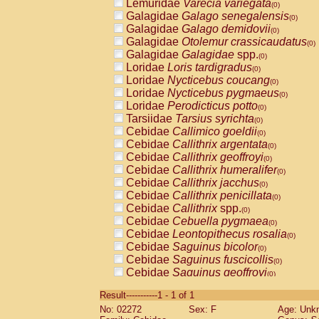
Lemuridae
Varecia variegata
(0)
Galagidae
Galago senegalensis
(0)
Galagidae
Galago demidovii
(0)
Galagidae
Otolemur crassicaudatus
(0)
Galagidae
Galagidae
spp.
(0)
Loridae
Loris tardigradus
(0)
Loridae
Nycticebus coucang
(0)
Loridae
Nycticebus pygmaeus
(0)
Loridae
Perodicticus potto
(0)
Tarsiidae
Tarsius syrichta
(0)
Cebidae
Callimico goeldii
(0)
Cebidae
Callithrix argentata
(0)
Cebidae
Callithrix geoffroyi
(0)
Cebidae
Callithrix humeralifer
(0)
Cebidae
Callithrix jacchus
(0)
Cebidae
Callithrix penicillata
(0)
Cebidae
Callithrix
spp.
(0)
Cebidae
Cebuella pygmaea
(0)
Cebidae
Leontopithecus rosalia
(0)
Cebidae
Saguinus bicolor
(0)
Cebidae
Saguinus fuscicollis
(0)
Cebidae
Saguinus geoffroyi
(0)
Cebidae
Saguinus imperator
(0)
Result-----------1 - 1 of 1
Cebidae
Saguinus labiatus
(0)
No: 02272
Sex: F
Age: Unk
Cebidae
Saguinus leucopus
(0)