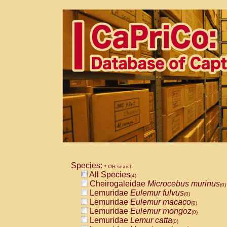
Species:
* OR search
All Species
(4)
Cheirogaleidae
Microcebus murinus
(0)
Lemuridae
Eulemur fulvus
(0)
Lemuridae
Eulemur macaco
(0)
Lemuridae
Eulemur mongoz
(0)
Lemuridae
Lemur catta
(0)