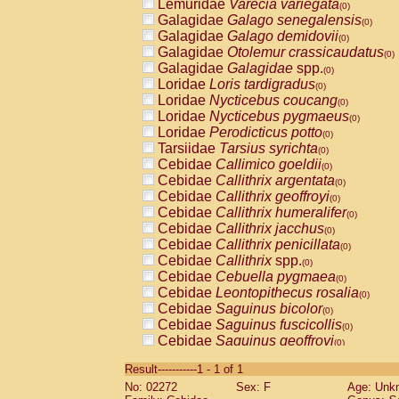
Lemuridae
Varecia variegata
(0)
Galagidae
Galago senegalensis
(0)
Galagidae
Galago demidovii
(0)
Galagidae
Otolemur crassicaudatus
(0)
Galagidae
Galagidae
spp.
(0)
Loridae
Loris tardigradus
(0)
Loridae
Nycticebus coucang
(0)
Loridae
Nycticebus pygmaeus
(0)
Loridae
Perodicticus potto
(0)
Tarsiidae
Tarsius syrichta
(0)
Cebidae
Callimico goeldii
(0)
Cebidae
Callithrix argentata
(0)
Cebidae
Callithrix geoffroyi
(0)
Cebidae
Callithrix humeralifer
(0)
Cebidae
Callithrix jacchus
(0)
Cebidae
Callithrix penicillata
(0)
Cebidae
Callithrix
spp.
(0)
Cebidae
Cebuella pygmaea
(0)
Cebidae
Leontopithecus rosalia
(0)
Cebidae
Saguinus bicolor
(0)
Cebidae
Saguinus fuscicollis
(0)
Cebidae
Saguinus geoffroyi
(0)
Cebidae
Saguinus imperator
(0)
Result-----------1 - 1 of 1
Cebidae
Saguinus labiatus
(0)
No: 02272
Sex: F
Age: Unk
Cebidae
Saguinus leucopus
(0)