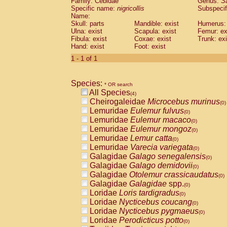
Family: Cebidae
Genus:
S
Cebidae
Saguinus midas
(0)
Specific name:
nigricollis
Subspecif
Cebidae
Saguinus mystax
(0)
Name:
Cebidae
Saguinus nigricollis
Skull: parts
Mandible: exist
(1)
Humerus: 
Cebidae
Saguinus oedipus
Ulna: exist
Scapula: exist
Femur: ex
(0)
Fibula: exist
Coxae: exist
Trunk: exi
Cebidae
Saguinus weddelli
(0)
Hand: exist
Foot: exist
Cebidae
Saguinus
spp.
(0)
Cebidae
Aotus trivirgatus
1 - 1 of 1
(0)
Cebidae
Cebus albifrons
(0)
Cebidae
Cebus apella
(0)
Species:
Cebidae
Cebus capucinus
* OR search
(0)
All Species
Cebidae
Cebus nigrivittatus
(4)
(0)
Cheirogaleidae
Microcebus murinus
Cebidae
Cebus
spp.
(0)
(0)
Lemuridae
Eulemur fulvus
Cebidae
Saimiri boliviensis
(0)
(0)
Lemuridae
Eulemur macaco
Cebidae
Saimiri sciureus
(0)
(0)
Lemuridae
Eulemur mongoz
Atelidae
Alouatta caraya
(0)
(0)
Lemuridae
Lemur catta
Atelidae
Alouatta fusca
(0)
(0)
Lemuridae
Varecia variegata
Atelidae
Alouatta seniculus
(0)
(0)
Galagidae
Galago senegalensis
Atelidae
Alouatta
spp.
(0)
(0)
Galagidae
Galago demidovii
Atelidae
Ateles belzebuth
(0)
(0)
Galagidae
Otolemur crassicaudatus
Atelidae
Ateles geoffroyi
(0)
(0)
Galagidae
Galagidae
spp.
Atelidae
Ateles paniscus
(0)
(0)
Loridae
Loris tardigradus
Atelidae
Ateles
spp.
(0)
(0)
Loridae
Nycticebus coucang
Atelidae
Lagothrix lagothricha
(0)
(0)
Loridae
Nycticebus pygmaeus
Atelidae
Lagothrix lagothricha cana
(0)
(0)
Loridae
Perodicticus potto
Pitheciidae
Cacajao calvus rubicundu
(0)