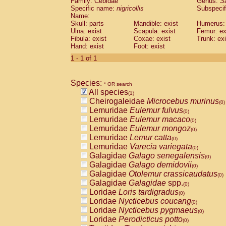
Family: Cebidae
Genus:
S
Cebidae
Saguinus midas
(0)
Specific name:
nigricollis
Subspecif
Cebidae
Saguinus mystax
(0)
Name:
Cebidae
Saguinus nigricollis
Skull: parts
Mandible: exist
(1)
Humerus: 
Cebidae
Saguinus oedipus
Ulna: exist
Scapula: exist
Femur: ex
(0)
Fibula: exist
Coxae: exist
Trunk: exi
Cebidae
Saguinus weddelli
(0)
Hand: exist
Foot: exist
Cebidae
Saguinus
spp.
(0)
Cebidae
Aotus trivirgatus
1 - 1 of 1
(0)
Cebidae
Cebus albifrons
(0)
Cebidae
Cebus apella
(0)
Species:
Cebidae
Cebus capucinus
* OR search
(0)
All species
Cebidae
Cebus nigrivittatus
(1)
(0)
Cheirogaleidae
Microcebus murinus
Cebidae
Cebus
spp.
(0)
(0)
Lemuridae
Eulemur fulvus
Cebidae
Saimiri boliviensis
(0)
(0)
Lemuridae
Eulemur macaco
Cebidae
Saimiri sciureus
(0)
(0)
Lemuridae
Eulemur mongoz
Atelidae
Alouatta caraya
(0)
(0)
Lemuridae
Lemur catta
Atelidae
Alouatta fusca
(0)
(0)
Lemuridae
Varecia variegata
Atelidae
Alouatta seniculus
(0)
(0)
Galagidae
Galago senegalensis
Atelidae
Alouatta
spp.
(0)
(0)
Galagidae
Galago demidovii
Atelidae
Ateles belzebuth
(0)
(0)
Galagidae
Otolemur crassicaudatus
Atelidae
Ateles geoffroyi
(0)
(0)
Galagidae
Galagidae
spp.
Atelidae
Ateles paniscus
(0)
(0)
Loridae
Loris tardigradus
Atelidae
Ateles
spp.
(0)
(0)
Loridae
Nycticebus coucang
Atelidae
Lagothrix lagothricha
(0)
(0)
Loridae
Nycticebus pygmaeus
Atelidae
Lagothrix lagothricha cana
(0)
(0)
Loridae
Perodicticus potto
Pitheciidae
Cacajao calvus rubicundu
(0)