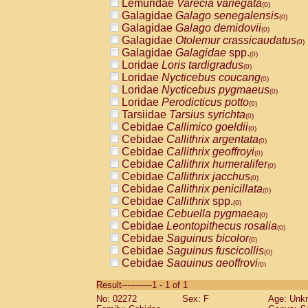
Lemuridae
Varecia variegata
(0)
Galagidae
Galago senegalensis
(0)
Galagidae
Galago demidovii
(0)
Galagidae
Otolemur crassicaudatus
(0)
Galagidae
Galagidae
spp.
(0)
Loridae
Loris tardigradus
(0)
Loridae
Nycticebus coucang
(0)
Loridae
Nycticebus pygmaeus
(0)
Loridae
Perodicticus potto
(0)
Tarsiidae
Tarsius syrichta
(0)
Cebidae
Callimico goeldii
(0)
Cebidae
Callithrix argentata
(0)
Cebidae
Callithrix geoffroyi
(0)
Cebidae
Callithrix humeralifer
(0)
Cebidae
Callithrix jacchus
(0)
Cebidae
Callithrix penicillata
(0)
Cebidae
Callithrix
spp.
(0)
Cebidae
Cebuella pygmaea
(0)
Cebidae
Leontopithecus rosalia
(0)
Cebidae
Saguinus bicolor
(0)
Cebidae
Saguinus fuscicollis
(0)
Cebidae
Saguinus geoffroyi
(0)
Cebidae
Saguinus imperator
(0)
Result-----------1 - 1 of 1
Cebidae
Saguinus labiatus
(0)
No: 02272
Sex: F
Age: Unk
Cebidae
Saguinus leucopus
(0)