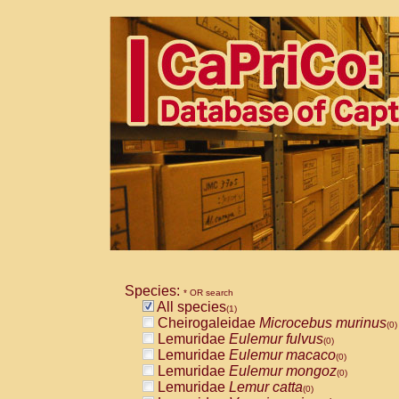
Species:
* OR search
All species
(1)
Cheirogaleidae
Microcebus murinus
(0)
Lemuridae
Eulemur fulvus
(0)
Lemuridae
Eulemur macaco
(0)
Lemuridae
Eulemur mongoz
(0)
Lemuridae
Lemur catta
(0)