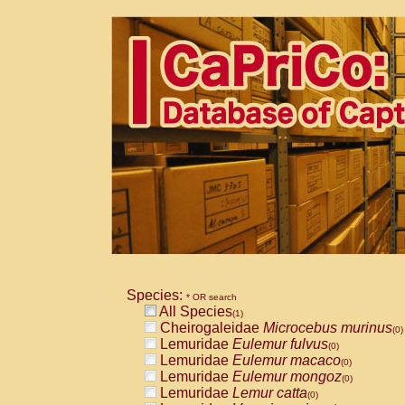
Species:
* OR search
All Species
(1)
Cheirogaleidae
Microcebus murinus
(0)
Lemuridae
Eulemur fulvus
(0)
Lemuridae
Eulemur macaco
(0)
Lemuridae
Eulemur mongoz
(0)
Lemuridae
Lemur catta
(0)