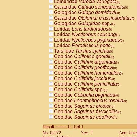
Lemuridae
Varecia variegata
(0)
Galagidae
Galago senegalensis
(0)
Galagidae
Galago demidovii
(0)
Galagidae
Otolemur crassicaudatus
(0)
Galagidae
Galagidae
spp.
(0)
Loridae
Loris tardigradus
(0)
Loridae
Nycticebus coucang
(0)
Loridae
Nycticebus pygmaeus
(0)
Loridae
Perodicticus potto
(0)
Tarsiidae
Tarsius syrichta
(0)
Cebidae
Callimico goeldii
(0)
Cebidae
Callithrix argentata
(0)
Cebidae
Callithrix geoffroyi
(0)
Cebidae
Callithrix humeralifer
(0)
Cebidae
Callithrix jacchus
(0)
Cebidae
Callithrix penicillata
(0)
Cebidae
Callithrix
spp.
(0)
Cebidae
Cebuella pygmaea
(0)
Cebidae
Leontopithecus rosalia
(0)
Cebidae
Saguinus bicolor
(0)
Cebidae
Saguinus fuscicollis
(0)
Cebidae
Saguinus geoffroyi
(0)
Cebidae
Saguinus imperator
(0)
Result-----------1 - 1 of 1
Cebidae
Saguinus labiatus
(0)
No: 02272
Sex: F
Age: Unk
Cebidae
Saguinus leucopus
(0)