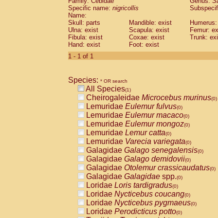
Family: Cebidae
Genus:
S
Cebidae
Saguinus midas
(0)
Specific name:
nigricollis
Subspecif
Cebidae
Saguinus mystax
(0)
Name:
Cebidae
Saguinus nigricollis
Skull: parts
Mandible: exist
(1)
Humerus: 
Cebidae
Saguinus oedipus
Ulna: exist
Scapula: exist
Femur: ex
(0)
Fibula: exist
Coxae: exist
Trunk: exi
Cebidae
Saguinus weddelli
(0)
Hand: exist
Foot: exist
Cebidae
Saguinus
spp.
(0)
Cebidae
Aotus trivirgatus
1 - 1 of 1
(0)
Cebidae
Cebus albifrons
(0)
Cebidae
Cebus apella
(0)
Species:
Cebidae
Cebus capucinus
* OR search
(0)
All Species
Cebidae
Cebus nigrivittatus
(1)
(0)
Cheirogaleidae
Microcebus murinus
Cebidae
Cebus
spp.
(0)
(0)
Lemuridae
Eulemur fulvus
Cebidae
Saimiri boliviensis
(0)
(0)
Lemuridae
Eulemur macaco
Cebidae
Saimiri sciureus
(0)
(0)
Lemuridae
Eulemur mongoz
Atelidae
Alouatta caraya
(0)
(0)
Lemuridae
Lemur catta
Atelidae
Alouatta fusca
(0)
(0)
Lemuridae
Varecia variegata
Atelidae
Alouatta seniculus
(0)
(0)
Galagidae
Galago senegalensis
Atelidae
Alouatta
spp.
(0)
(0)
Galagidae
Galago demidovii
Atelidae
Ateles belzebuth
(0)
(0)
Galagidae
Otolemur crassicaudatus
Atelidae
Ateles geoffroyi
(0)
(0)
Galagidae
Galagidae
spp.
Atelidae
Ateles paniscus
(0)
(0)
Loridae
Loris tardigradus
Atelidae
Ateles
spp.
(0)
(0)
Loridae
Nycticebus coucang
Atelidae
Lagothrix lagothricha
(0)
(0)
Loridae
Nycticebus pygmaeus
Atelidae
Lagothrix lagothricha cana
(0)
(0)
Loridae
Perodicticus potto
Pitheciidae
Cacajao calvus rubicundu
(0)