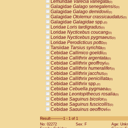
Lemuridae
Varecia variegata
(0)
Galagidae
Galago senegalensis
(0)
Galagidae
Galago demidovii
(0)
Galagidae
Otolemur crassicaudatus
(0)
Galagidae
Galagidae
spp.
(0)
Loridae
Loris tardigradus
(0)
Loridae
Nycticebus coucang
(0)
Loridae
Nycticebus pygmaeus
(0)
Loridae
Perodicticus potto
(0)
Tarsiidae
Tarsius syrichta
(0)
Cebidae
Callimico goeldii
(0)
Cebidae
Callithrix argentata
(0)
Cebidae
Callithrix geoffroyi
(0)
Cebidae
Callithrix humeralifer
(0)
Cebidae
Callithrix jacchus
(0)
Cebidae
Callithrix penicillata
(0)
Cebidae
Callithrix
spp.
(0)
Cebidae
Cebuella pygmaea
(0)
Cebidae
Leontopithecus rosalia
(0)
Cebidae
Saguinus bicolor
(0)
Cebidae
Saguinus fuscicollis
(0)
Cebidae
Saguinus geoffroyi
(0)
Cebidae
Saguinus imperator
(0)
Result-----------1 - 1 of 1
Cebidae
Saguinus labiatus
(0)
No: 02272
Sex: F
Age: Unk
Cebidae
Saguinus leucopus
(0)