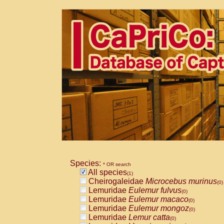
Species:
* OR search
All species
(1)
Cheirogaleidae
Microcebus murinus
(0)
Lemuridae
Eulemur fulvus
(0)
Lemuridae
Eulemur macaco
(0)
Lemuridae
Eulemur mongoz
(0)
Lemuridae
Lemur catta
(0)