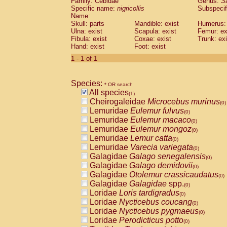
Family: Cebidae
Genus:
S
Cebidae
Saguinus midas
(0)
Specific name:
nigricollis
Subspecif
Cebidae
Saguinus mystax
(0)
Name:
Cebidae
Saguinus nigricollis
Skull: parts
Mandible: exist
(1)
Humerus: 
Cebidae
Saguinus oedipus
Ulna: exist
Scapula: exist
Femur: ex
(0)
Fibula: exist
Coxae: exist
Trunk: exi
Cebidae
Saguinus weddelli
(0)
Hand: exist
Foot: exist
Cebidae
Saguinus
spp.
(0)
Cebidae
Aotus trivirgatus
1 - 1 of 1
(0)
Cebidae
Cebus albifrons
(0)
Cebidae
Cebus apella
(0)
Species:
Cebidae
Cebus capucinus
* OR search
(0)
All species
Cebidae
Cebus nigrivittatus
(1)
(0)
Cheirogaleidae
Microcebus murinus
Cebidae
Cebus
spp.
(0)
(0)
Lemuridae
Eulemur fulvus
Cebidae
Saimiri boliviensis
(0)
(0)
Lemuridae
Eulemur macaco
Cebidae
Saimiri sciureus
(0)
(0)
Lemuridae
Eulemur mongoz
Atelidae
Alouatta caraya
(0)
(0)
Lemuridae
Lemur catta
Atelidae
Alouatta fusca
(0)
(0)
Lemuridae
Varecia variegata
Atelidae
Alouatta seniculus
(0)
(0)
Galagidae
Galago senegalensis
Atelidae
Alouatta
spp.
(0)
(0)
Galagidae
Galago demidovii
Atelidae
Ateles belzebuth
(0)
(0)
Galagidae
Otolemur crassicaudatus
Atelidae
Ateles geoffroyi
(0)
(0)
Galagidae
Galagidae
spp.
Atelidae
Ateles paniscus
(0)
(0)
Loridae
Loris tardigradus
Atelidae
Ateles
spp.
(0)
(0)
Loridae
Nycticebus coucang
Atelidae
Lagothrix lagothricha
(0)
(0)
Loridae
Nycticebus pygmaeus
Atelidae
Lagothrix lagothricha cana
(0)
(0)
Loridae
Perodicticus potto
Pitheciidae
Cacajao calvus rubicundu
(0)