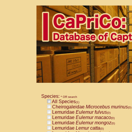
Species:
* OR search
All Species
(1)
Cheirogaleidae
Microcebus murinus
(0)
Lemuridae
Eulemur fulvus
(0)
Lemuridae
Eulemur macaco
(0)
Lemuridae
Eulemur mongoz
(0)
Lemuridae
Lemur catta
(0)