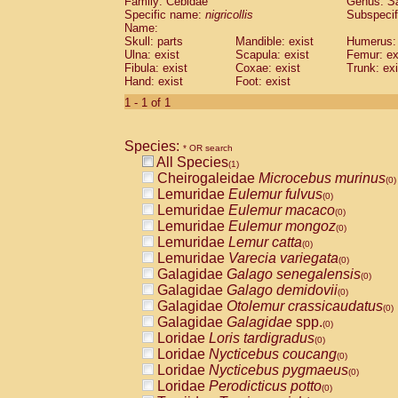
Family: Cebidae
Genus:
S
Cebidae
Saguinus midas
(0)
Specific name:
nigricollis
Subspecif
Cebidae
Saguinus mystax
(0)
Name:
Cebidae
Saguinus nigricollis
Skull: parts
Mandible: exist
(1)
Humerus: 
Cebidae
Saguinus oedipus
Ulna: exist
Scapula: exist
Femur: ex
(0)
Fibula: exist
Coxae: exist
Trunk: exi
Cebidae
Saguinus weddelli
(0)
Hand: exist
Foot: exist
Cebidae
Saguinus
spp.
(0)
Cebidae
Aotus trivirgatus
1 - 1 of 1
(0)
Cebidae
Cebus albifrons
(0)
Cebidae
Cebus apella
(0)
Species:
Cebidae
Cebus capucinus
* OR search
(0)
All Species
Cebidae
Cebus nigrivittatus
(1)
(0)
Cheirogaleidae
Microcebus murinus
Cebidae
Cebus
spp.
(0)
(0)
Lemuridae
Eulemur fulvus
Cebidae
Saimiri boliviensis
(0)
(0)
Lemuridae
Eulemur macaco
Cebidae
Saimiri sciureus
(0)
(0)
Lemuridae
Eulemur mongoz
Atelidae
Alouatta caraya
(0)
(0)
Lemuridae
Lemur catta
Atelidae
Alouatta fusca
(0)
(0)
Lemuridae
Varecia variegata
Atelidae
Alouatta seniculus
(0)
(0)
Galagidae
Galago senegalensis
Atelidae
Alouatta
spp.
(0)
(0)
Galagidae
Galago demidovii
Atelidae
Ateles belzebuth
(0)
(0)
Galagidae
Otolemur crassicaudatus
Atelidae
Ateles geoffroyi
(0)
(0)
Galagidae
Galagidae
spp.
Atelidae
Ateles paniscus
(0)
(0)
Loridae
Loris tardigradus
Atelidae
Ateles
spp.
(0)
(0)
Loridae
Nycticebus coucang
Atelidae
Lagothrix lagothricha
(0)
(0)
Loridae
Nycticebus pygmaeus
Atelidae
Lagothrix lagothricha cana
(0)
(0)
Loridae
Perodicticus potto
Pitheciidae
Cacajao calvus rubicundu
(0)