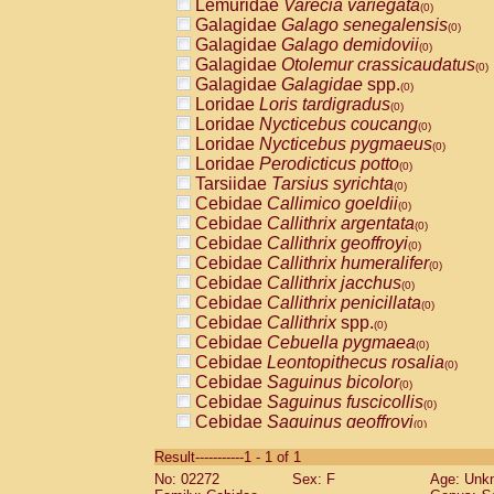
Lemuridae
Varecia variegata
(0)
Galagidae
Galago senegalensis
(0)
Galagidae
Galago demidovii
(0)
Galagidae
Otolemur crassicaudatus
(0)
Galagidae
Galagidae
spp.
(0)
Loridae
Loris tardigradus
(0)
Loridae
Nycticebus coucang
(0)
Loridae
Nycticebus pygmaeus
(0)
Loridae
Perodicticus potto
(0)
Tarsiidae
Tarsius syrichta
(0)
Cebidae
Callimico goeldii
(0)
Cebidae
Callithrix argentata
(0)
Cebidae
Callithrix geoffroyi
(0)
Cebidae
Callithrix humeralifer
(0)
Cebidae
Callithrix jacchus
(0)
Cebidae
Callithrix penicillata
(0)
Cebidae
Callithrix
spp.
(0)
Cebidae
Cebuella pygmaea
(0)
Cebidae
Leontopithecus rosalia
(0)
Cebidae
Saguinus bicolor
(0)
Cebidae
Saguinus fuscicollis
(0)
Cebidae
Saguinus geoffroyi
(0)
Cebidae
Saguinus imperator
(0)
Result-----------1 - 1 of 1
Cebidae
Saguinus labiatus
(0)
No: 02272
Sex: F
Age: Unk
Cebidae
Saguinus leucopus
(0)