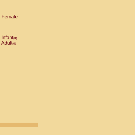
Female
Infant
(0)
Adult
(0)