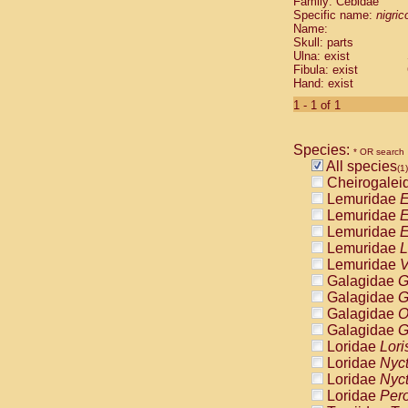
Family: Cebidae
Cebidae
Sa
Specific name:
nigrico
Cebidae
Sa
Name:
Cebidae
Sag
Skull: parts
Cebidae
Sa
Ulna: exist
Fibula: exist
Cebidae
Sag
Hand: exist
Cebidae
Sa
Cebidae
Aot
1 - 1 of 1
Cebidae
Ceb
Cebidae
Ceb
Species:
Cebidae
Ce
* OR search
All species
Cebidae
Ceb
(1)
Cheirogalei
Cebidae
Ce
Lemuridae
E
Cebidae
Sai
Lemuridae
E
Cebidae
Sai
Lemuridae
E
Atelidae
Alo
Lemuridae
L
Atelidae
Alo
Lemuridae
V
Atelidae
Alo
Galagidae
G
Atelidae
Alo
Galagidae
G
Atelidae
Ate
Galagidae
O
Atelidae
Ate
Galagidae
G
Atelidae
Ate
Loridae
Lori
Atelidae
Ate
Loridae
Nyc
Atelidae
Lag
Loridae
Nyc
Atelidae
Lag
Loridae
Pero
Pitheciidae