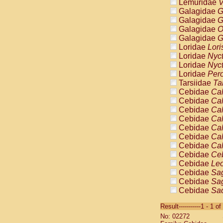
Lemuridae
V
Galagidae
G
Galagidae
G
Galagidae
O
Galagidae
G
Loridae
Lori
Loridae
Nyc
Loridae
Nyc
Loridae
Pero
Tarsiidae
Ta
Cebidae
Cal
Cebidae
Cal
Cebidae
Cal
Cebidae
Cal
Cebidae
Cal
Cebidae
Cal
Cebidae
Cal
Cebidae
Ce
Cebidae
Leo
Cebidae
Sag
Cebidae
Sag
Cebidae
Sag
Cebidae
Sag
Result-----------1 - 1 of
Cebidae
Sag
No: 02272
Cebidae
Sa