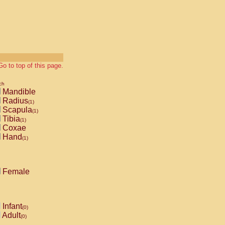
Go to top of this page.
ch
Mandible
Radius
(1)
Scapula
(1)
Tibia
(1)
Coxae
Hand
(1)
Female
Infant
(0)
Adult
(0)