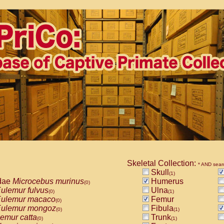
Skeletal Collection:
* AND sear
Skull
(1)
dae
Microcebus murinus
Humerus
(0)
ulemur fulvus
Ulna
(0)
(1)
ulemur macaco
Femur
(0)
ulemur mongoz
Fibula
(0)
(1)
emur catta
Trunk
(0)
(1)