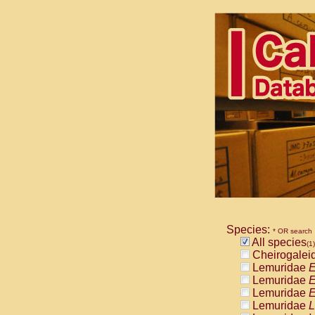
Species:
* OR search
All species
(1)
Cheirogalei
Lemuridae
E
Lemuridae
E
Lemuridae
E
Lemuridae
L