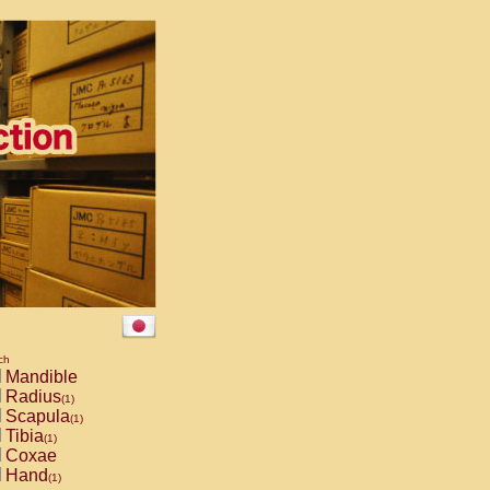
ch
Mandible
Radius
(1)
Scapula
(1)
Tibia
(1)
Coxae
Hand
(1)