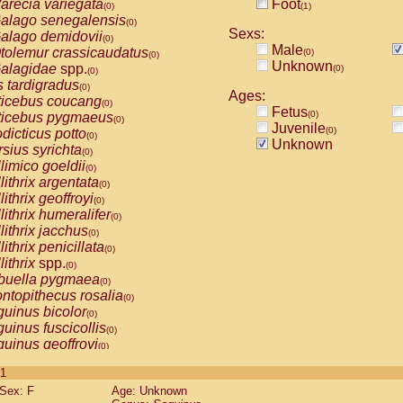
arecia variegata
Foot
(0)
(1)
alago senegalensis
(0)
Sexs:
alago demidovii
(0)
Male
tolemur crassicaudatus
(0)
(0)
Unknown
alagidae
spp.
(0)
(0)
s tardigradus
(0)
Ages:
ticebus coucang
(0)
Fetus
(0)
ticebus pygmaeus
(0)
Juvenile
(0)
dicticus potto
(0)
Unknown
rsius syrichta
(0)
limico goeldii
(0)
lithrix argentata
(0)
lithrix geoffroyi
(0)
lithrix humeralifer
(0)
lithrix jacchus
(0)
lithrix penicillata
(0)
lithrix
spp.
(0)
buella pygmaea
(0)
ntopithecus rosalia
(0)
uinus bicolor
(0)
uinus fuscicollis
(0)
uinus geoffroyi
(0)
uinus imperator
(0)
 1
uinus labiatus
(0)
Sex: F
Age: Unknown
guinus leucopus
(0)