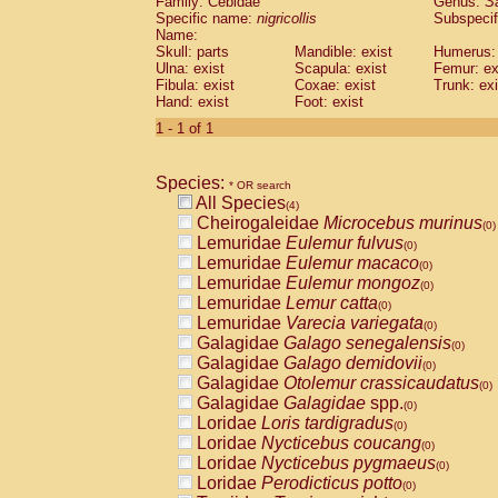
Family: Cebidae
Genus:
S
Cebidae
Saguinus midas
(0)
Specific name:
nigricollis
Subspecif
Cebidae
Saguinus mystax
(0)
Name:
Cebidae
Saguinus nigricollis
Skull: parts
Mandible: exist
(1)
Humerus: 
Cebidae
Saguinus oedipus
Ulna: exist
Scapula: exist
Femur: ex
(0)
Fibula: exist
Coxae: exist
Trunk: exi
Cebidae
Saguinus weddelli
(0)
Hand: exist
Foot: exist
Cebidae
Saguinus
spp.
(0)
Cebidae
Aotus trivirgatus
1 - 1 of 1
(0)
Cebidae
Cebus albifrons
(0)
Cebidae
Cebus apella
(0)
Species:
Cebidae
Cebus capucinus
* OR search
(0)
All Species
Cebidae
Cebus nigrivittatus
(4)
(0)
Cheirogaleidae
Microcebus murinus
Cebidae
Cebus
spp.
(0)
(0)
Lemuridae
Eulemur fulvus
Cebidae
Saimiri boliviensis
(0)
(0)
Lemuridae
Eulemur macaco
Cebidae
Saimiri sciureus
(0)
(0)
Lemuridae
Eulemur mongoz
Atelidae
Alouatta caraya
(0)
(0)
Lemuridae
Lemur catta
Atelidae
Alouatta fusca
(0)
(0)
Lemuridae
Varecia variegata
Atelidae
Alouatta seniculus
(0)
(0)
Galagidae
Galago senegalensis
Atelidae
Alouatta
spp.
(0)
(0)
Galagidae
Galago demidovii
Atelidae
Ateles belzebuth
(0)
(0)
Galagidae
Otolemur crassicaudatus
Atelidae
Ateles geoffroyi
(0)
(0)
Galagidae
Galagidae
spp.
Atelidae
Ateles paniscus
(0)
(0)
Loridae
Loris tardigradus
Atelidae
Ateles
spp.
(0)
(0)
Loridae
Nycticebus coucang
Atelidae
Lagothrix lagothricha
(0)
(0)
Loridae
Nycticebus pygmaeus
Atelidae
Lagothrix lagothricha cana
(0)
(0)
Loridae
Perodicticus potto
Pitheciidae
Cacajao calvus rubicundu
(0)