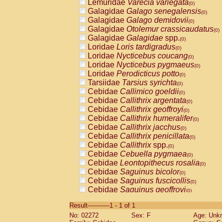
Lemuridae
Varecia variegata
(0)
Galagidae
Galago senegalensis
(0)
Galagidae
Galago demidovii
(0)
Galagidae
Otolemur crassicaudatus
(0)
Galagidae
Galagidae
spp.
(0)
Loridae
Loris tardigradus
(0)
Loridae
Nycticebus coucang
(0)
Loridae
Nycticebus pygmaeus
(0)
Loridae
Perodicticus potto
(0)
Tarsiidae
Tarsius syrichta
(0)
Cebidae
Callimico goeldii
(0)
Cebidae
Callithrix argentata
(0)
Cebidae
Callithrix geoffroyi
(0)
Cebidae
Callithrix humeralifer
(0)
Cebidae
Callithrix jacchus
(0)
Cebidae
Callithrix penicillata
(0)
Cebidae
Callithrix
spp.
(0)
Cebidae
Cebuella pygmaea
(0)
Cebidae
Leontopithecus rosalia
(0)
Cebidae
Saguinus bicolor
(0)
Cebidae
Saguinus fuscicollis
(0)
Cebidae
Saguinus geoffroyi
(0)
Cebidae
Saguinus imperator
(0)
Result-----------1 - 1 of 1
Cebidae
Saguinus labiatus
(0)
No: 02272
Sex: F
Age: Unk
Cebidae
Saguinus leucopus
(0)