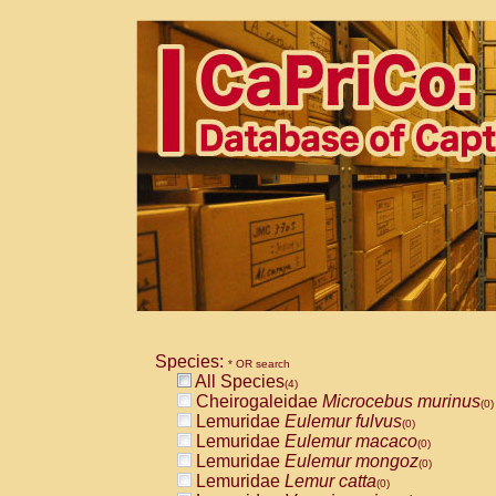
Species:
* OR search
All Species
(4)
Cheirogaleidae
Microcebus murinus
(0)
Lemuridae
Eulemur fulvus
(0)
Lemuridae
Eulemur macaco
(0)
Lemuridae
Eulemur mongoz
(0)
Lemuridae
Lemur catta
(0)