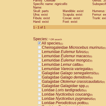
Family: Cebidae
Genus:
S
Cebidae
Saguinus midas
(0)
Specific name:
nigricollis
Subspecif
Cebidae
Saguinus mystax
(0)
Name:
Cebidae
Saguinus nigricollis
Skull: parts
Mandible: exist
(1)
Humerus: 
Cebidae
Saguinus oedipus
Ulna: exist
Scapula: exist
Femur: ex
(0)
Fibula: exist
Coxae: exist
Trunk: exi
Cebidae
Saguinus weddelli
(0)
Hand: exist
Foot: exist
Cebidae
Saguinus
spp.
(0)
Cebidae
Aotus trivirgatus
1 - 1 of 1
(0)
Cebidae
Cebus albifrons
(0)
Cebidae
Cebus apella
(0)
Species:
Cebidae
Cebus capucinus
* OR search
(0)
All species
Cebidae
Cebus nigrivittatus
(1)
(0)
Cheirogaleidae
Microcebus murinus
Cebidae
Cebus
spp.
(0)
(0)
Lemuridae
Eulemur fulvus
Cebidae
Saimiri boliviensis
(0)
(0)
Lemuridae
Eulemur macaco
Cebidae
Saimiri sciureus
(0)
(0)
Lemuridae
Eulemur mongoz
Atelidae
Alouatta caraya
(0)
(0)
Lemuridae
Lemur catta
Atelidae
Alouatta fusca
(0)
(0)
Lemuridae
Varecia variegata
Atelidae
Alouatta seniculus
(0)
(0)
Galagidae
Galago senegalensis
Atelidae
Alouatta
spp.
(0)
(0)
Galagidae
Galago demidovii
Atelidae
Ateles belzebuth
(0)
(0)
Galagidae
Otolemur crassicaudatus
Atelidae
Ateles geoffroyi
(0)
(0)
Galagidae
Galagidae
spp.
Atelidae
Ateles paniscus
(0)
(0)
Loridae
Loris tardigradus
Atelidae
Ateles
spp.
(0)
(0)
Loridae
Nycticebus coucang
Atelidae
Lagothrix lagothricha
(0)
(0)
Loridae
Nycticebus pygmaeus
Atelidae
Lagothrix lagothricha cana
(0)
(0)
Loridae
Perodicticus potto
Pitheciidae
Cacajao calvus rubicundu
(0)