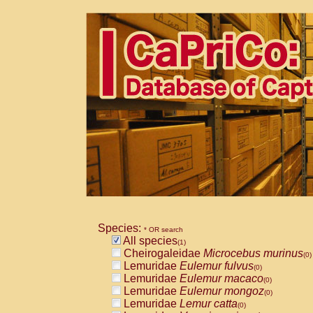
Species:
* OR search
All species
(1)
Cheirogaleidae
Microcebus murinus
(0)
Lemuridae
Eulemur fulvus
(0)
Lemuridae
Eulemur macaco
(0)
Lemuridae
Eulemur mongoz
(0)
Lemuridae
Lemur catta
(0)