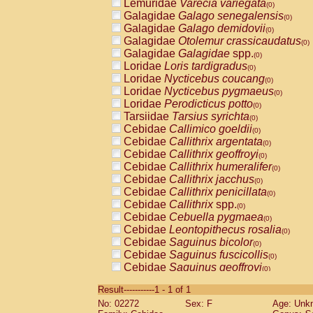
Lemuridae
Varecia variegata
(0)
Galagidae
Galago senegalensis
(0)
Galagidae
Galago demidovii
(0)
Galagidae
Otolemur crassicaudatus
(0)
Galagidae
Galagidae
spp.
(0)
Loridae
Loris tardigradus
(0)
Loridae
Nycticebus coucang
(0)
Loridae
Nycticebus pygmaeus
(0)
Loridae
Perodicticus potto
(0)
Tarsiidae
Tarsius syrichta
(0)
Cebidae
Callimico goeldii
(0)
Cebidae
Callithrix argentata
(0)
Cebidae
Callithrix geoffroyi
(0)
Cebidae
Callithrix humeralifer
(0)
Cebidae
Callithrix jacchus
(0)
Cebidae
Callithrix penicillata
(0)
Cebidae
Callithrix
spp.
(0)
Cebidae
Cebuella pygmaea
(0)
Cebidae
Leontopithecus rosalia
(0)
Cebidae
Saguinus bicolor
(0)
Cebidae
Saguinus fuscicollis
(0)
Cebidae
Saguinus geoffroyi
(0)
Cebidae
Saguinus imperator
(0)
Result-----------1 - 1 of 1
Cebidae
Saguinus labiatus
(0)
No: 02272
Sex: F
Age: Unk
Cebidae
Saguinus leucopus
(0)