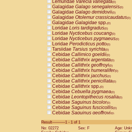
Lemuridae
Varecia variegata
(0)
Galagidae
Galago senegalensis
(0)
Galagidae
Galago demidovii
(0)
Galagidae
Otolemur crassicaudatus
(0)
Galagidae
Galagidae
spp.
(0)
Loridae
Loris tardigradus
(0)
Loridae
Nycticebus coucang
(0)
Loridae
Nycticebus pygmaeus
(0)
Loridae
Perodicticus potto
(0)
Tarsiidae
Tarsius syrichta
(0)
Cebidae
Callimico goeldii
(0)
Cebidae
Callithrix argentata
(0)
Cebidae
Callithrix geoffroyi
(0)
Cebidae
Callithrix humeralifer
(0)
Cebidae
Callithrix jacchus
(0)
Cebidae
Callithrix penicillata
(0)
Cebidae
Callithrix
spp.
(0)
Cebidae
Cebuella pygmaea
(0)
Cebidae
Leontopithecus rosalia
(0)
Cebidae
Saguinus bicolor
(0)
Cebidae
Saguinus fuscicollis
(0)
Cebidae
Saguinus geoffroyi
(0)
Cebidae
Saguinus imperator
(0)
Result-----------1 - 1 of 1
Cebidae
Saguinus labiatus
(0)
No: 02272
Sex: F
Age: Unk
Cebidae
Saguinus leucopus
(0)