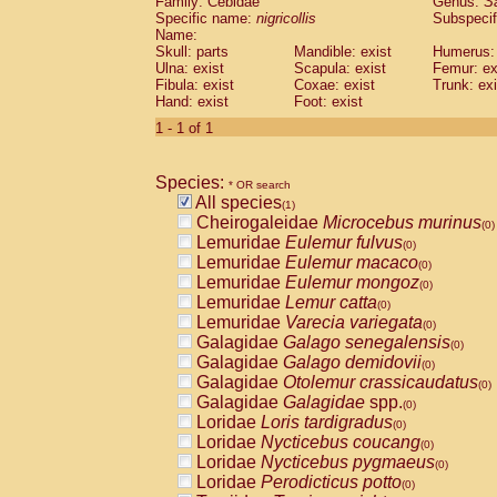
Family: Cebidae
Genus:
S
Cebidae
Saguinus midas
(0)
Specific name:
nigricollis
Subspecif
Cebidae
Saguinus mystax
(0)
Name:
Cebidae
Saguinus nigricollis
Skull: parts
Mandible: exist
(1)
Humerus: 
Cebidae
Saguinus oedipus
Ulna: exist
Scapula: exist
Femur: ex
(0)
Fibula: exist
Coxae: exist
Trunk: exi
Cebidae
Saguinus weddelli
(0)
Hand: exist
Foot: exist
Cebidae
Saguinus
spp.
(0)
Cebidae
Aotus trivirgatus
1 - 1 of 1
(0)
Cebidae
Cebus albifrons
(0)
Cebidae
Cebus apella
(0)
Species:
Cebidae
Cebus capucinus
* OR search
(0)
All species
Cebidae
Cebus nigrivittatus
(1)
(0)
Cheirogaleidae
Microcebus murinus
Cebidae
Cebus
spp.
(0)
(0)
Lemuridae
Eulemur fulvus
Cebidae
Saimiri boliviensis
(0)
(0)
Lemuridae
Eulemur macaco
Cebidae
Saimiri sciureus
(0)
(0)
Lemuridae
Eulemur mongoz
Atelidae
Alouatta caraya
(0)
(0)
Lemuridae
Lemur catta
Atelidae
Alouatta fusca
(0)
(0)
Lemuridae
Varecia variegata
Atelidae
Alouatta seniculus
(0)
(0)
Galagidae
Galago senegalensis
Atelidae
Alouatta
spp.
(0)
(0)
Galagidae
Galago demidovii
Atelidae
Ateles belzebuth
(0)
(0)
Galagidae
Otolemur crassicaudatus
Atelidae
Ateles geoffroyi
(0)
(0)
Galagidae
Galagidae
spp.
Atelidae
Ateles paniscus
(0)
(0)
Loridae
Loris tardigradus
Atelidae
Ateles
spp.
(0)
(0)
Loridae
Nycticebus coucang
Atelidae
Lagothrix lagothricha
(0)
(0)
Loridae
Nycticebus pygmaeus
Atelidae
Lagothrix lagothricha cana
(0)
(0)
Loridae
Perodicticus potto
Pitheciidae
Cacajao calvus rubicundu
(0)