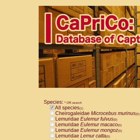
Species:
* OR search
All species
(1)
Cheirogaleidae
Microcebus murinus
(0)
Lemuridae
Eulemur fulvus
(0)
Lemuridae
Eulemur macaco
(0)
Lemuridae
Eulemur mongoz
(0)
Lemuridae
Lemur catta
(0)