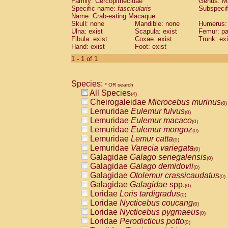
Family: Cercopithecidae
Genus:
M
Cebidae
Saguinus midas
(0)
Specific name:
fascicularis
Subspecif
Cebidae
Saguinus mystax
(0)
Name: Crab-eating Macaque
Cebidae
Saguinus nigricollis
Skull: none
Mandible: none
(1)
Humerus: 
Cebidae
Saguinus oedipus
Ulna: exist
Scapula: exist
Femur: pa
(0)
Fibula: exist
Coxae: exist
Trunk: exi
Cebidae
Saguinus weddelli
(0)
Hand: exist
Foot: exist
Cebidae
Saguinus
spp.
(0)
Cebidae
Aotus trivirgatus
1 - 1 of 1
(0)
Cebidae
Cebus albifrons
(0)
Cebidae
Cebus apella
(0)
Species:
Cebidae
Cebus capucinus
* OR search
(0)
All Species
Cebidae
Cebus nigrivittatus
(4)
(0)
Cheirogaleidae
Microcebus murinus
Cebidae
Cebus
spp.
(0)
(0)
Lemuridae
Eulemur fulvus
Cebidae
Saimiri boliviensis
(0)
(0)
Lemuridae
Eulemur macaco
Cebidae
Saimiri sciureus
(0)
(0)
Lemuridae
Eulemur mongoz
Atelidae
Alouatta caraya
(0)
(0)
Lemuridae
Lemur catta
Atelidae
Alouatta fusca
(0)
(0)
Lemuridae
Varecia variegata
Atelidae
Alouatta seniculus
(0)
(0)
Galagidae
Galago senegalensis
Atelidae
Alouatta
spp.
(0)
(0)
Galagidae
Galago demidovii
Atelidae
Ateles belzebuth
(0)
(0)
Galagidae
Otolemur crassicaudatus
Atelidae
Ateles geoffroyi
(0)
(0)
Galagidae
Galagidae
spp.
Atelidae
Ateles paniscus
(0)
(0)
Loridae
Loris tardigradus
Atelidae
Ateles
spp.
(0)
(0)
Loridae
Nycticebus coucang
Atelidae
Lagothrix lagothricha
(0)
(0)
Loridae
Nycticebus pygmaeus
Atelidae
Lagothrix lagothricha cana
(0)
(0)
Loridae
Perodicticus potto
Pitheciidae
Cacajao calvus rubicundu
(0)