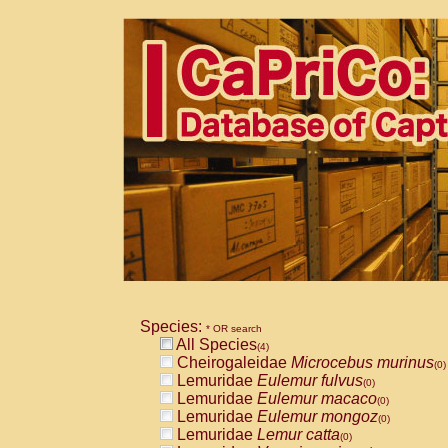
Species:
* OR search
All Species
(4)
Cheirogaleidae
Microcebus murinus
(0)
Lemuridae
Eulemur fulvus
(0)
Lemuridae
Eulemur macaco
(0)
Lemuridae
Eulemur mongoz
(0)
Lemuridae
Lemur catta
(0)