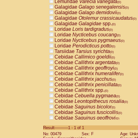
Lemuridae
Varecia variegata
(0)
Galagidae
Galago senegalensis
(0)
Galagidae
Galago demidovii
(0)
Galagidae
Otolemur crassicaudatus
(0)
Galagidae
Galagidae
spp.
(0)
Loridae
Loris tardigradus
(0)
Loridae
Nycticebus coucang
(0)
Loridae
Nycticebus pygmaeus
(0)
Loridae
Perodicticus potto
(0)
Tarsiidae
Tarsius syrichta
(0)
Cebidae
Callimico goeldii
(0)
Cebidae
Callithrix argentata
(0)
Cebidae
Callithrix geoffroyi
(0)
Cebidae
Callithrix humeralifer
(0)
Cebidae
Callithrix jacchus
(0)
Cebidae
Callithrix penicillata
(0)
Cebidae
Callithrix
spp.
(0)
Cebidae
Cebuella pygmaea
(0)
Cebidae
Leontopithecus rosalia
(0)
Cebidae
Saguinus bicolor
(0)
Cebidae
Saguinus fuscicollis
(0)
Cebidae
Saguinus geoffroyi
(0)
Cebidae
Saguinus imperator
(0)
Result-----------1 - 1 of 1
Cebidae
Saguinus labiatus
(0)
No: 00479
Sex: F
Age: Unk
Cebidae
Saguinus leucopus
(0)