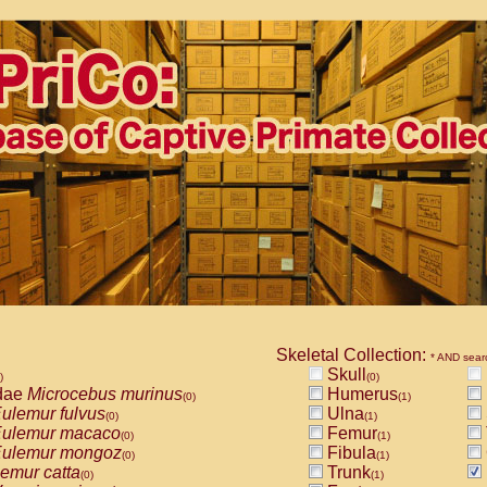
Skeletal Collection:
* AND sear
Skull
)
(0)
dae
Microcebus murinus
Humerus
(0)
(1)
ulemur fulvus
Ulna
(0)
(1)
ulemur macaco
Femur
(0)
(1)
ulemur mongoz
Fibula
(0)
(1)
emur catta
Trunk
(0)
(1)