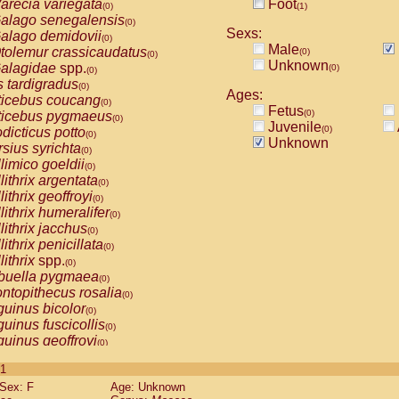
arecia variegata
Foot
(0)
(1)
alago senegalensis
(0)
Sexs:
alago demidovii
(0)
Male
tolemur crassicaudatus
(0)
(0)
Unknown
alagidae
spp.
(0)
(0)
s tardigradus
(0)
Ages:
ticebus coucang
(0)
Fetus
(0)
ticebus pygmaeus
(0)
Juvenile
(0)
dicticus potto
(0)
Unknown
rsius syrichta
(0)
limico goeldii
(0)
lithrix argentata
(0)
lithrix geoffroyi
(0)
lithrix humeralifer
(0)
lithrix jacchus
(0)
lithrix penicillata
(0)
lithrix
spp.
(0)
buella pygmaea
(0)
ntopithecus rosalia
(0)
uinus bicolor
(0)
uinus fuscicollis
(0)
uinus geoffroyi
(0)
uinus imperator
(0)
 1
uinus labiatus
(0)
Sex: F
Age: Unknown
guinus leucopus
(0)