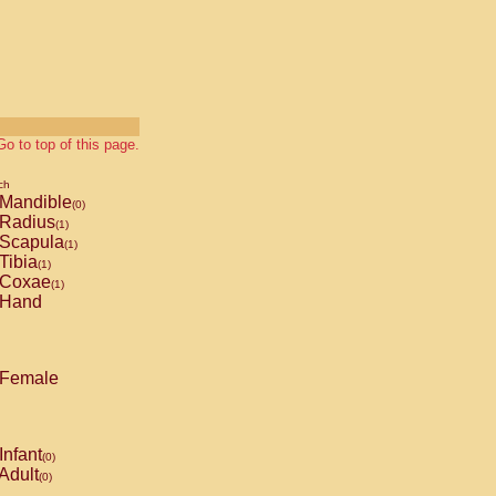
Go to top of this page.
ch
Mandible
(0)
Radius
(1)
Scapula
(1)
Tibia
(1)
Coxae
(1)
Hand
Female
Infant
(0)
Adult
(0)