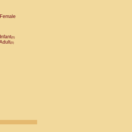
Female
Infant
(0)
Adult
(0)