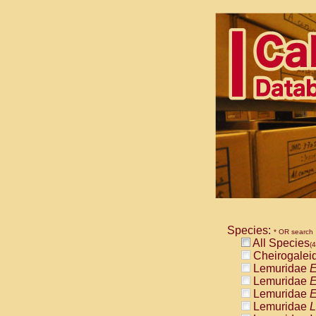
Species:
* OR search
All Species
(4
Cheirogalei
Lemuridae
E
Lemuridae
E
Lemuridae
E
Lemuridae
L