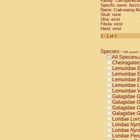
Family: Cercopitheci
Cebidae
Sa
Specific name:
fascic
Cebidae
Sa
Name: Crab-eating M
Cebidae
Sag
Skull: none
Cebidae
Sa
Ulna: exist
Fibula: exist
Cebidae
Sag
Hand: exist
Cebidae
Sa
Cebidae
Aot
1 - 1 of 1
Cebidae
Ceb
Cebidae
Ceb
Species:
Cebidae
Ce
* OR search
All Species
Cebidae
Ceb
(4
Cheirogalei
Cebidae
Ce
Lemuridae
E
Cebidae
Sai
Lemuridae
E
Cebidae
Sai
Lemuridae
E
Atelidae
Alo
Lemuridae
L
Atelidae
Alo
Lemuridae
V
Atelidae
Alo
Galagidae
G
Atelidae
Alo
Galagidae
G
Atelidae
Ate
Galagidae
O
Atelidae
Ate
Galagidae
G
Atelidae
Ate
Loridae
Lori
Atelidae
Ate
Loridae
Nyc
Atelidae
Lag
Loridae
Nyc
Atelidae
Lag
Loridae
Pero
Pitheciidae