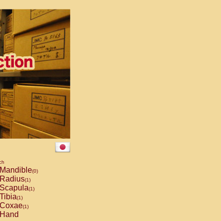
ch
Mandible
(0)
Radius
(1)
Scapula
(1)
Tibia
(1)
Coxae
(1)
Hand