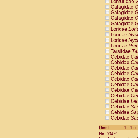
Lemuridae
V
Galagidae
G
Galagidae
G
Galagidae
O
Galagidae
G
Loridae
Lori
Loridae
Nyc
Loridae
Nyc
Loridae
Pero
Tarsiidae
Ta
Cebidae
Cal
Cebidae
Cal
Cebidae
Cal
Cebidae
Cal
Cebidae
Cal
Cebidae
Cal
Cebidae
Cal
Cebidae
Ce
Cebidae
Leo
Cebidae
Sag
Cebidae
Sag
Cebidae
Sag
Cebidae
Sag
Result-----------1 - 1 of
Cebidae
Sag
No: 00479
Cebidae
Sa