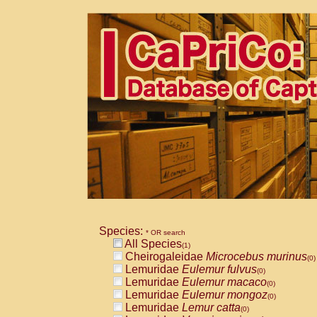
Species:
* OR search
All Species
(1)
Cheirogaleidae
Microcebus murinus
(0)
Lemuridae
Eulemur fulvus
(0)
Lemuridae
Eulemur macaco
(0)
Lemuridae
Eulemur mongoz
(0)
Lemuridae
Lemur catta
(0)