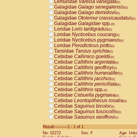
Lemuridae
Varecia variegata
(0)
Galagidae
Galago senegalensis
(0)
Galagidae
Galago demidovii
(0)
Galagidae
Otolemur crassicaudatus
(0)
Galagidae
Galagidae
spp.
(0)
Loridae
Loris tardigradus
(0)
Loridae
Nycticebus coucang
(0)
Loridae
Nycticebus pygmaeus
(0)
Loridae
Perodicticus potto
(0)
Tarsiidae
Tarsius syrichta
(0)
Cebidae
Callimico goeldii
(0)
Cebidae
Callithrix argentata
(0)
Cebidae
Callithrix geoffroyi
(0)
Cebidae
Callithrix humeralifer
(0)
Cebidae
Callithrix jacchus
(0)
Cebidae
Callithrix penicillata
(0)
Cebidae
Callithrix
spp.
(0)
Cebidae
Cebuella pygmaea
(0)
Cebidae
Leontopithecus rosalia
(0)
Cebidae
Saguinus bicolor
(0)
Cebidae
Saguinus fuscicollis
(0)
Cebidae
Saguinus geoffroyi
(0)
Cebidae
Saguinus imperator
(0)
Result-----------1 - 1 of 1
Cebidae
Saguinus labiatus
(0)
No: 02272
Sex: F
Age: Unk
Cebidae
Saguinus leucopus
(0)