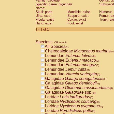
Family: Cebidae
Genus:
S
Cebidae
Saguinus midas
(0)
Specific name:
nigricollis
Subspecif
Cebidae
Saguinus mystax
(0)
Name:
Cebidae
Saguinus nigricollis
Skull: parts
Mandible: exist
(1)
Humerus: 
Cebidae
Saguinus oedipus
Ulna: exist
Scapula: exist
Femur: ex
(0)
Fibula: exist
Coxae: exist
Trunk: exi
Cebidae
Saguinus weddelli
(0)
Hand: exist
Foot: exist
Cebidae
Saguinus
spp.
(0)
Cebidae
Aotus trivirgatus
1 - 1 of 1
(0)
Cebidae
Cebus albifrons
(0)
Cebidae
Cebus apella
(0)
Species:
Cebidae
Cebus capucinus
* OR search
(0)
All Species
Cebidae
Cebus nigrivittatus
(1)
(0)
Cheirogaleidae
Microcebus murinus
Cebidae
Cebus
spp.
(0)
(0)
Lemuridae
Eulemur fulvus
Cebidae
Saimiri boliviensis
(0)
(0)
Lemuridae
Eulemur macaco
Cebidae
Saimiri sciureus
(0)
(0)
Lemuridae
Eulemur mongoz
Atelidae
Alouatta caraya
(0)
(0)
Lemuridae
Lemur catta
Atelidae
Alouatta fusca
(0)
(0)
Lemuridae
Varecia variegata
Atelidae
Alouatta seniculus
(0)
(0)
Galagidae
Galago senegalensis
Atelidae
Alouatta
spp.
(0)
(0)
Galagidae
Galago demidovii
Atelidae
Ateles belzebuth
(0)
(0)
Galagidae
Otolemur crassicaudatus
Atelidae
Ateles geoffroyi
(0)
(0)
Galagidae
Galagidae
spp.
Atelidae
Ateles paniscus
(0)
(0)
Loridae
Loris tardigradus
Atelidae
Ateles
spp.
(0)
(0)
Loridae
Nycticebus coucang
Atelidae
Lagothrix lagothricha
(0)
(0)
Loridae
Nycticebus pygmaeus
Atelidae
Lagothrix lagothricha cana
(0)
(0)
Loridae
Perodicticus potto
Pitheciidae
Cacajao calvus rubicundu
(0)