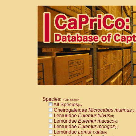
Species:
* OR search
All Species
(4)
Cheirogaleidae
Microcebus murinus
(0)
Lemuridae
Eulemur fulvus
(0)
Lemuridae
Eulemur macaco
(0)
Lemuridae
Eulemur mongoz
(0)
Lemuridae
Lemur catta
(0)