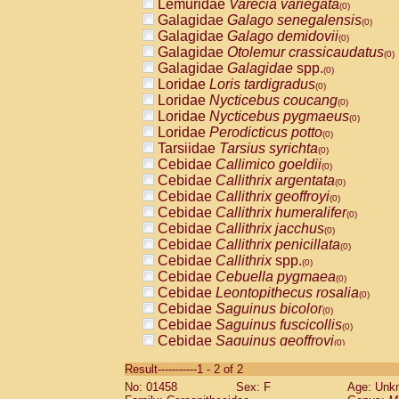
Lemuridae
Varecia variegata
(0)
Galagidae
Galago senegalensis
(0)
Galagidae
Galago demidovii
(0)
Galagidae
Otolemur crassicaudatus
(0)
Galagidae
Galagidae
spp.
(0)
Loridae
Loris tardigradus
(0)
Loridae
Nycticebus coucang
(0)
Loridae
Nycticebus pygmaeus
(0)
Loridae
Perodicticus potto
(0)
Tarsiidae
Tarsius syrichta
(0)
Cebidae
Callimico goeldii
(0)
Cebidae
Callithrix argentata
(0)
Cebidae
Callithrix geoffroyi
(0)
Cebidae
Callithrix humeralifer
(0)
Cebidae
Callithrix jacchus
(0)
Cebidae
Callithrix penicillata
(0)
Cebidae
Callithrix
spp.
(0)
Cebidae
Cebuella pygmaea
(0)
Cebidae
Leontopithecus rosalia
(0)
Cebidae
Saguinus bicolor
(0)
Cebidae
Saguinus fuscicollis
(0)
Cebidae
Saguinus geoffroyi
(0)
Cebidae
Saguinus imperator
(0)
Result-----------1 - 2 of 2
Cebidae
Saguinus labiatus
(0)
No: 01458
Sex: F
Age: Unk
Cebidae
Saguinus leucopus
(0)