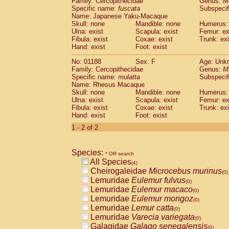
Family: Cercopithecidae
Genus:
M
Cebidae
Saguinus midas
(0)
Specific name:
fuscata
Subspeci
Cebidae
Saguinus mystax
(0)
Name: Japanese Yaku-Macaque
Cebidae
Saguinus nigricollis
Skull: none
Mandible: none
(1)
Humerus: 
Cebidae
Saguinus oedipus
Ulna: exist
Scapula: exist
Femur: ex
(0)
Fibula: exist
Coxae: exist
Trunk: exi
Cebidae
Saguinus weddelli
(0)
Hand: exist
Foot: exist
Cebidae
Saguinus
spp.
(0)
Cebidae
Aotus trivirgatus
(0)
No: 01188
Sex: F
Age: Unk
Cebidae
Cebus albifrons
Family: Cercopithecidae
Genus:
M
(0)
Cebidae
Cebus apella
Specific name:
mulatta
Subspecif
(0)
Name: Rhesus Macaque
Cebidae
Cebus capucinus
(0)
Skull: none
Mandible: none
Humerus: 
Cebidae
Cebus nigrivittatus
(0)
Ulna: exist
Scapula: exist
Femur: ex
Cebidae
Cebus
spp.
(0)
Fibula: exist
Coxae: exist
Trunk: exi
Cebidae
Saimiri boliviensis
Hand: exist
Foot: exist
(0)
Cebidae
Saimiri sciureus
(0)
1 - 2 of 2
Atelidae
Alouatta caraya
(0)
Atelidae
Alouatta fusca
(0)
Atelidae
Alouatta seniculus
Species:
(0)
* OR search
Atelidae
Alouatta
spp.
All Species
(0)
(4)
Atelidae
Ateles belzebuth
Cheirogaleidae
Microcebus murinus
(0)
(0)
Atelidae
Ateles geoffroyi
Lemuridae
Eulemur fulvus
(0)
(0)
Atelidae
Ateles paniscus
Lemuridae
Eulemur macaco
(0)
(0)
Atelidae
Ateles
spp.
Lemuridae
Eulemur mongoz
(0)
(0)
Atelidae
Lagothrix lagothricha
Lemuridae
Lemur catta
(0)
(0)
Atelidae
Lagothrix lagothricha cana
Lemuridae
Varecia variegata
(0)
(0)
Pitheciidae
Cacajao calvus rubicundu
Galagidae
Galago senegalensis
(0)