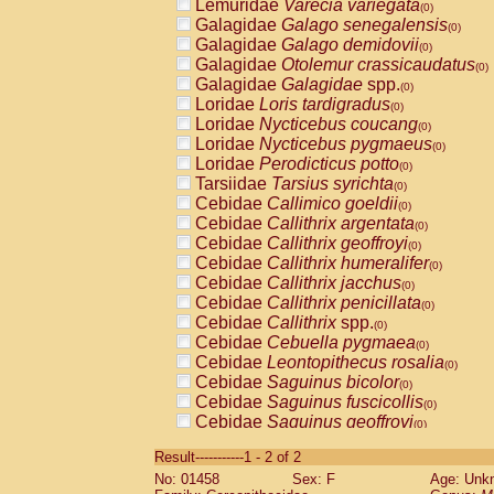
Lemuridae
Varecia variegata
(0)
Galagidae
Galago senegalensis
(0)
Galagidae
Galago demidovii
(0)
Galagidae
Otolemur crassicaudatus
(0)
Galagidae
Galagidae
spp.
(0)
Loridae
Loris tardigradus
(0)
Loridae
Nycticebus coucang
(0)
Loridae
Nycticebus pygmaeus
(0)
Loridae
Perodicticus potto
(0)
Tarsiidae
Tarsius syrichta
(0)
Cebidae
Callimico goeldii
(0)
Cebidae
Callithrix argentata
(0)
Cebidae
Callithrix geoffroyi
(0)
Cebidae
Callithrix humeralifer
(0)
Cebidae
Callithrix jacchus
(0)
Cebidae
Callithrix penicillata
(0)
Cebidae
Callithrix
spp.
(0)
Cebidae
Cebuella pygmaea
(0)
Cebidae
Leontopithecus rosalia
(0)
Cebidae
Saguinus bicolor
(0)
Cebidae
Saguinus fuscicollis
(0)
Cebidae
Saguinus geoffroyi
(0)
Cebidae
Saguinus imperator
(0)
Result-----------1 - 2 of 2
Cebidae
Saguinus labiatus
(0)
No: 01458
Sex: F
Age: Unk
Cebidae
Saguinus leucopus
(0)