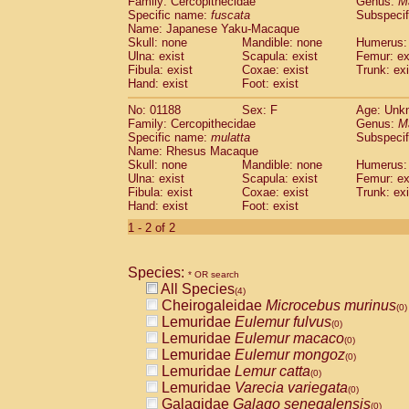
Family: Cercopithecidae
Genus:
M
Cebidae
Saguinus midas
(0)
Specific name:
fuscata
Subspeci
Cebidae
Saguinus mystax
(0)
Name: Japanese Yaku-Macaque
Cebidae
Saguinus nigricollis
Skull: none
Mandible: none
(1)
Humerus: 
Cebidae
Saguinus oedipus
Ulna: exist
Scapula: exist
Femur: ex
(0)
Fibula: exist
Coxae: exist
Trunk: exi
Cebidae
Saguinus weddelli
(0)
Hand: exist
Foot: exist
Cebidae
Saguinus
spp.
(0)
Cebidae
Aotus trivirgatus
(0)
No: 01188
Sex: F
Age: Unk
Cebidae
Cebus albifrons
Family: Cercopithecidae
Genus:
M
(0)
Cebidae
Cebus apella
Specific name:
mulatta
Subspecif
(0)
Name: Rhesus Macaque
Cebidae
Cebus capucinus
(0)
Skull: none
Mandible: none
Humerus: 
Cebidae
Cebus nigrivittatus
(0)
Ulna: exist
Scapula: exist
Femur: ex
Cebidae
Cebus
spp.
(0)
Fibula: exist
Coxae: exist
Trunk: exi
Cebidae
Saimiri boliviensis
Hand: exist
Foot: exist
(0)
Cebidae
Saimiri sciureus
(0)
1 - 2 of 2
Atelidae
Alouatta caraya
(0)
Atelidae
Alouatta fusca
(0)
Atelidae
Alouatta seniculus
Species:
(0)
* OR search
Atelidae
Alouatta
spp.
All Species
(0)
(4)
Atelidae
Ateles belzebuth
Cheirogaleidae
Microcebus murinus
(0)
(0)
Atelidae
Ateles geoffroyi
Lemuridae
Eulemur fulvus
(0)
(0)
Atelidae
Ateles paniscus
Lemuridae
Eulemur macaco
(0)
(0)
Atelidae
Ateles
spp.
Lemuridae
Eulemur mongoz
(0)
(0)
Atelidae
Lagothrix lagothricha
Lemuridae
Lemur catta
(0)
(0)
Atelidae
Lagothrix lagothricha cana
Lemuridae
Varecia variegata
(0)
(0)
Pitheciidae
Cacajao calvus rubicundu
Galagidae
Galago senegalensis
(0)