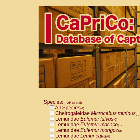
Species:
* OR search
All Species
(4)
Cheirogaleidae
Microcebus murinus
(0)
Lemuridae
Eulemur fulvus
(0)
Lemuridae
Eulemur macaco
(0)
Lemuridae
Eulemur mongoz
(0)
Lemuridae
Lemur catta
(0)