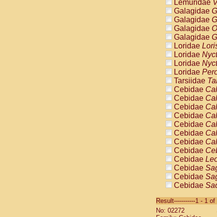
Lemuridae
V
Galagidae
G
Galagidae
G
Galagidae
O
Galagidae
G
Loridae
Lori
Loridae
Nyc
Loridae
Nyc
Loridae
Pero
Tarsiidae
Ta
Cebidae
Cal
Cebidae
Cal
Cebidae
Cal
Cebidae
Cal
Cebidae
Cal
Cebidae
Cal
Cebidae
Cal
Cebidae
Ce
Cebidae
Leo
Cebidae
Sag
Cebidae
Sag
Cebidae
Sag
Cebidae
Sag
Result-----------1 - 1 of
Cebidae
Sag
No: 02272
Cebidae
Sa