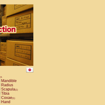
ch
Mandible
Radius
Scapula
(1)
Tibia
Coxae
(1)
Hand