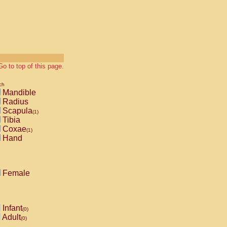
Go to top of this page.
ch
Mandible
Radius
Scapula
(1)
Tibia
Coxae
(1)
Hand
Female
Infant
(0)
Adult
(0)