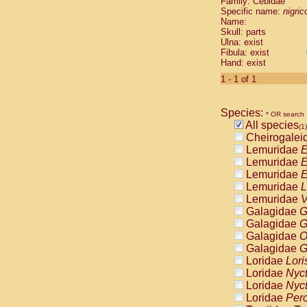
Family: Cebidae
Cebidae
Sa
Specific name:
nigrico
Cebidae
Sa
Name:
Cebidae
Sag
Skull: parts
Cebidae
Sa
Ulna: exist
Fibula: exist
Cebidae
Sag
Hand: exist
Cebidae
Sa
Cebidae
Aot
1 - 1 of 1
Cebidae
Ceb
Cebidae
Ceb
Species:
Cebidae
Ce
* OR search
All species
Cebidae
Ceb
(1)
Cheirogalei
Cebidae
Ce
Lemuridae
E
Cebidae
Sai
Lemuridae
E
Cebidae
Sai
Lemuridae
E
Atelidae
Alo
Lemuridae
L
Atelidae
Alo
Lemuridae
V
Atelidae
Alo
Galagidae
G
Atelidae
Alo
Galagidae
G
Atelidae
Ate
Galagidae
O
Atelidae
Ate
Galagidae
G
Atelidae
Ate
Loridae
Lori
Atelidae
Ate
Loridae
Nyc
Atelidae
Lag
Loridae
Nyc
Atelidae
Lag
Loridae
Pero
Pitheciidae