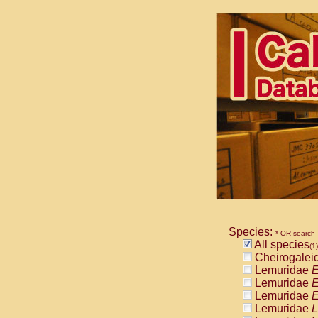
Species:
* OR search
All species
(1)
Cheirogalei
Lemuridae
E
Lemuridae
E
Lemuridae
E
Lemuridae
L