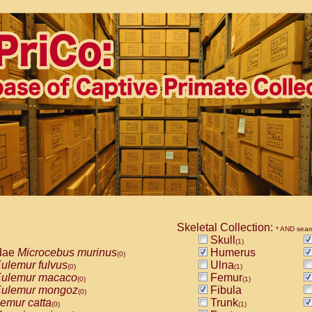
Skeletal Collection:
* AND sear
Skull
(1)
dae
Microcebus murinus
Humerus
(0)
ulemur fulvus
Ulna
(0)
(1)
ulemur macaco
Femur
(0)
(1)
ulemur mongoz
Fibula
(0)
emur catta
Trunk
(0)
(1)