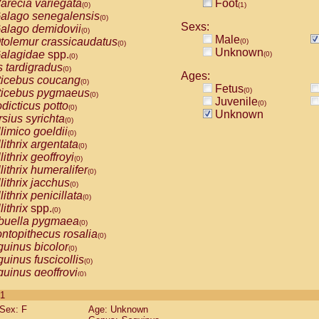
arecia variegata
Foot
(0)
(1)
alago senegalensis
(0)
Sexs:
alago demidovii
(0)
Male
tolemur crassicaudatus
(0)
(0)
Unknown
alagidae
spp.
(0)
(0)
s tardigradus
(0)
Ages:
ticebus coucang
(0)
Fetus
(0)
ticebus pygmaeus
(0)
Juvenile
(0)
dicticus potto
(0)
Unknown
rsius syrichta
(0)
limico goeldii
(0)
lithrix argentata
(0)
lithrix geoffroyi
(0)
lithrix humeralifer
(0)
lithrix jacchus
(0)
lithrix penicillata
(0)
lithrix
spp.
(0)
buella pygmaea
(0)
ntopithecus rosalia
(0)
uinus bicolor
(0)
uinus fuscicollis
(0)
uinus geoffroyi
(0)
uinus imperator
(0)
 1
uinus labiatus
(0)
Sex: F
Age: Unknown
guinus leucopus
(0)