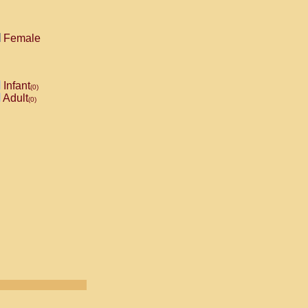
Female
Infant
(0)
Adult
(0)