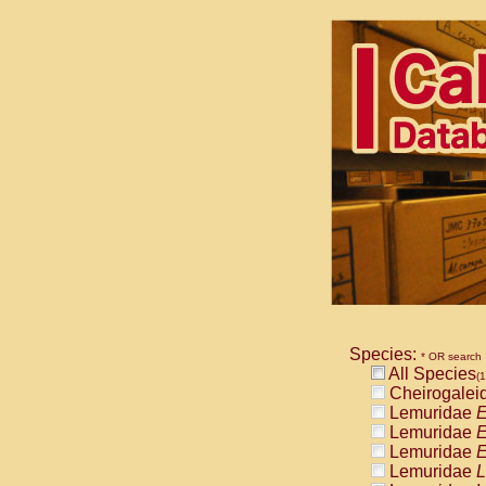
Species:
* OR search
All Species
(1
Cheirogalei
Lemuridae
E
Lemuridae
E
Lemuridae
E
Lemuridae
L