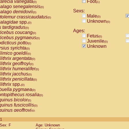
arecia variegata
Foot
(0)
(1)
alago senegalensis
(0)
Sexs:
alago demidovii
(0)
Male
tolemur crassicaudatus
(0)
(0)
Unknown
alagidae
spp.
(0)
(0)
s tardigradus
(0)
Ages:
ticebus coucang
(0)
Fetus
(0)
ticebus pygmaeus
(0)
Juvenile
(0)
dicticus potto
(0)
Unknown
rsius syrichta
(0)
limico goeldii
(0)
lithrix argentata
(0)
lithrix geoffroyi
(0)
lithrix humeralifer
(0)
lithrix jacchus
(0)
lithrix penicillata
(0)
lithrix
spp.
(0)
buella pygmaea
(0)
ntopithecus rosalia
(0)
uinus bicolor
(0)
uinus fuscicollis
(0)
uinus geoffroyi
(0)
uinus imperator
(0)
 1
uinus labiatus
(0)
Sex: F
Age: Unknown
guinus leucopus
(0)