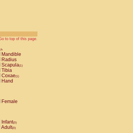
Go to top of this page.
ch
Mandible
Radius
Scapula
(1)
Tibia
Coxae
(1)
Hand
Female
Infant
(0)
Adult
(0)