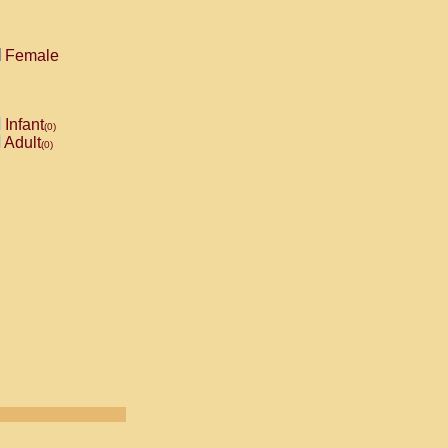
Female
Infant
(0)
Adult
(0)