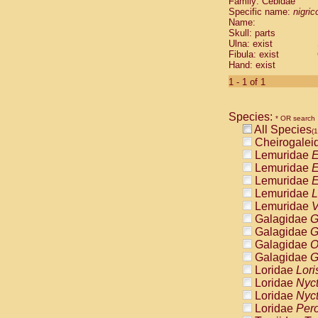
Family: Cebidae
Cebidae
Sa
Specific name:
nigrico
Cebidae
Sa
Name:
Cebidae
Sag
Skull: parts
Cebidae
Sa
Ulna: exist
Fibula: exist
Cebidae
Sag
Hand: exist
Cebidae
Sa
Cebidae
Aot
1 - 1 of 1
Cebidae
Ceb
Cebidae
Ceb
Species:
Cebidae
Ce
* OR search
All Species
Cebidae
Ceb
(1
Cheirogalei
Cebidae
Ce
Lemuridae
E
Cebidae
Sai
Lemuridae
E
Cebidae
Sai
Lemuridae
E
Atelidae
Alo
Lemuridae
L
Atelidae
Alo
Lemuridae
V
Atelidae
Alo
Galagidae
G
Atelidae
Alo
Galagidae
G
Atelidae
Ate
Galagidae
O
Atelidae
Ate
Galagidae
G
Atelidae
Ate
Loridae
Lori
Atelidae
Ate
Loridae
Nyc
Atelidae
Lag
Loridae
Nyc
Atelidae
Lag
Loridae
Pero
Pitheciidae