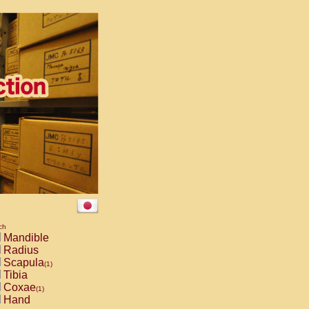
ch
Mandible
Radius
Scapula
(1)
Tibia
Coxae
(1)
Hand