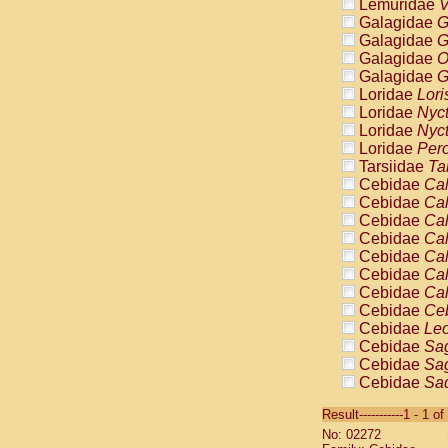
Lemuridae
V
Galagidae
G
Galagidae
G
Galagidae
O
Galagidae
G
Loridae
Lori
Loridae
Nyc
Loridae
Nyc
Loridae
Pero
Tarsiidae
Ta
Cebidae
Cal
Cebidae
Cal
Cebidae
Cal
Cebidae
Cal
Cebidae
Cal
Cebidae
Cal
Cebidae
Cal
Cebidae
Ce
Cebidae
Leo
Cebidae
Sag
Cebidae
Sag
Cebidae
Sag
Cebidae
Sag
Result-----------1 - 1 of
Cebidae
Sag
No: 02272
Cebidae
Sa