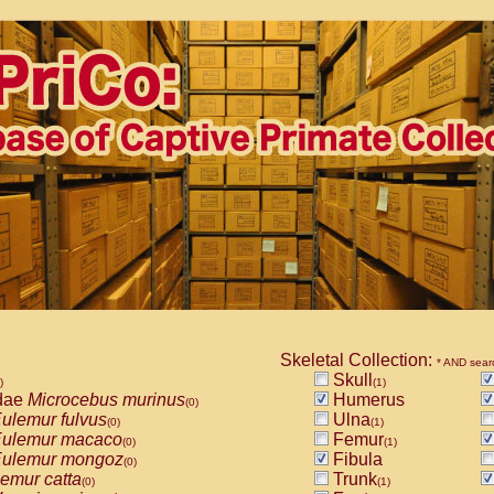
Skeletal Collection:
* AND sear
Skull
)
(1)
dae
Microcebus murinus
Humerus
(0)
ulemur fulvus
Ulna
(0)
(1)
ulemur macaco
Femur
(0)
(1)
ulemur mongoz
Fibula
(0)
emur catta
Trunk
(0)
(1)