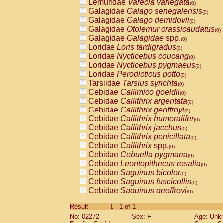
Lemuridae
Varecia variegata
(0)
Galagidae
Galago senegalensis
(0)
Galagidae
Galago demidovii
(0)
Galagidae
Otolemur crassicaudatus
(0)
Galagidae
Galagidae
spp.
(0)
Loridae
Loris tardigradus
(0)
Loridae
Nycticebus coucang
(0)
Loridae
Nycticebus pygmaeus
(0)
Loridae
Perodicticus potto
(0)
Tarsiidae
Tarsius syrichta
(0)
Cebidae
Callimico goeldii
(0)
Cebidae
Callithrix argentata
(0)
Cebidae
Callithrix geoffroyi
(0)
Cebidae
Callithrix humeralifer
(0)
Cebidae
Callithrix jacchus
(0)
Cebidae
Callithrix penicillata
(0)
Cebidae
Callithrix
spp.
(0)
Cebidae
Cebuella pygmaea
(0)
Cebidae
Leontopithecus rosalia
(0)
Cebidae
Saguinus bicolor
(0)
Cebidae
Saguinus fuscicollis
(0)
Cebidae
Saguinus geoffroyi
(0)
Cebidae
Saguinus imperator
(0)
Result-----------1 - 1 of 1
Cebidae
Saguinus labiatus
(0)
No: 02272
Sex: F
Age: Unk
Cebidae
Saguinus leucopus
(0)