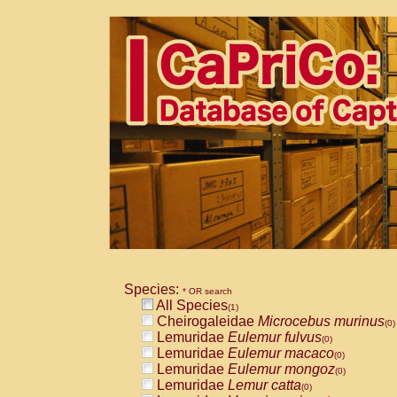
Species:
* OR search
All Species
(1)
Cheirogaleidae
Microcebus murinus
(0)
Lemuridae
Eulemur fulvus
(0)
Lemuridae
Eulemur macaco
(0)
Lemuridae
Eulemur mongoz
(0)
Lemuridae
Lemur catta
(0)