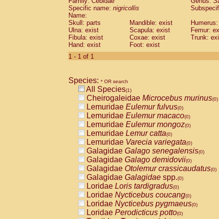
Family: Cebidae
Genus:
S
Cebidae
Saguinus midas
(0)
Specific name:
nigricollis
Subspecif
Cebidae
Saguinus mystax
(0)
Name:
Cebidae
Saguinus nigricollis
Skull: parts
Mandible: exist
(1)
Humerus: 
Cebidae
Saguinus oedipus
Ulna: exist
Scapula: exist
Femur: ex
(0)
Fibula: exist
Coxae: exist
Trunk: exi
Cebidae
Saguinus weddelli
(0)
Hand: exist
Foot: exist
Cebidae
Saguinus
spp.
(0)
Cebidae
Aotus trivirgatus
1 - 1 of 1
(0)
Cebidae
Cebus albifrons
(0)
Cebidae
Cebus apella
(0)
Species:
Cebidae
Cebus capucinus
* OR search
(0)
All Species
Cebidae
Cebus nigrivittatus
(1)
(0)
Cheirogaleidae
Microcebus murinus
Cebidae
Cebus
spp.
(0)
(0)
Lemuridae
Eulemur fulvus
Cebidae
Saimiri boliviensis
(0)
(0)
Lemuridae
Eulemur macaco
Cebidae
Saimiri sciureus
(0)
(0)
Lemuridae
Eulemur mongoz
Atelidae
Alouatta caraya
(0)
(0)
Lemuridae
Lemur catta
Atelidae
Alouatta fusca
(0)
(0)
Lemuridae
Varecia variegata
Atelidae
Alouatta seniculus
(0)
(0)
Galagidae
Galago senegalensis
Atelidae
Alouatta
spp.
(0)
(0)
Galagidae
Galago demidovii
Atelidae
Ateles belzebuth
(0)
(0)
Galagidae
Otolemur crassicaudatus
Atelidae
Ateles geoffroyi
(0)
(0)
Galagidae
Galagidae
spp.
Atelidae
Ateles paniscus
(0)
(0)
Loridae
Loris tardigradus
Atelidae
Ateles
spp.
(0)
(0)
Loridae
Nycticebus coucang
Atelidae
Lagothrix lagothricha
(0)
(0)
Loridae
Nycticebus pygmaeus
Atelidae
Lagothrix lagothricha cana
(0)
(0)
Loridae
Perodicticus potto
Pitheciidae
Cacajao calvus rubicundu
(0)