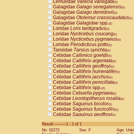
Lemuridae
Varecia variegata
(0)
Galagidae
Galago senegalensis
(0)
Galagidae
Galago demidovii
(0)
Galagidae
Otolemur crassicaudatus
(0)
Galagidae
Galagidae
spp.
(0)
Loridae
Loris tardigradus
(0)
Loridae
Nycticebus coucang
(0)
Loridae
Nycticebus pygmaeus
(0)
Loridae
Perodicticus potto
(0)
Tarsiidae
Tarsius syrichta
(0)
Cebidae
Callimico goeldii
(0)
Cebidae
Callithrix argentata
(0)
Cebidae
Callithrix geoffroyi
(0)
Cebidae
Callithrix humeralifer
(0)
Cebidae
Callithrix jacchus
(0)
Cebidae
Callithrix penicillata
(0)
Cebidae
Callithrix
spp.
(0)
Cebidae
Cebuella pygmaea
(0)
Cebidae
Leontopithecus rosalia
(0)
Cebidae
Saguinus bicolor
(0)
Cebidae
Saguinus fuscicollis
(0)
Cebidae
Saguinus geoffroyi
(0)
Cebidae
Saguinus imperator
(0)
Result-----------1 - 1 of 1
Cebidae
Saguinus labiatus
(0)
No: 02272
Sex: F
Age: Unk
Cebidae
Saguinus leucopus
(0)