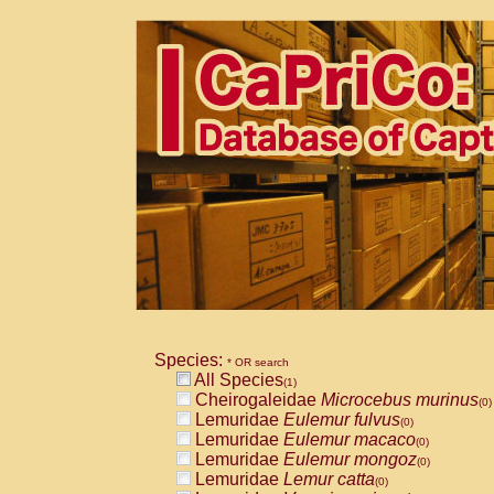
Species:
* OR search
All Species
(1)
Cheirogaleidae
Microcebus murinus
(0)
Lemuridae
Eulemur fulvus
(0)
Lemuridae
Eulemur macaco
(0)
Lemuridae
Eulemur mongoz
(0)
Lemuridae
Lemur catta
(0)