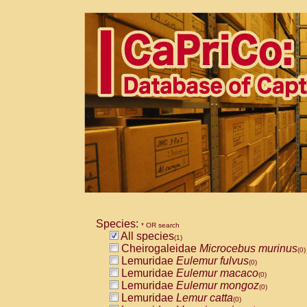
Species:
* OR search
All species
(1)
Cheirogaleidae
Microcebus murinus
(0)
Lemuridae
Eulemur fulvus
(0)
Lemuridae
Eulemur macaco
(0)
Lemuridae
Eulemur mongoz
(0)
Lemuridae
Lemur catta
(0)