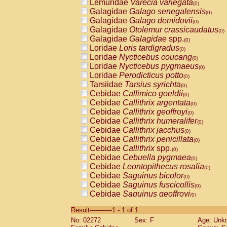
Lemuridae
Varecia variegata
(0)
Galagidae
Galago senegalensis
(0)
Galagidae
Galago demidovii
(0)
Galagidae
Otolemur crassicaudatus
(0)
Galagidae
Galagidae
spp.
(0)
Loridae
Loris tardigradus
(0)
Loridae
Nycticebus coucang
(0)
Loridae
Nycticebus pygmaeus
(0)
Loridae
Perodicticus potto
(0)
Tarsiidae
Tarsius syrichta
(0)
Cebidae
Callimico goeldii
(0)
Cebidae
Callithrix argentata
(0)
Cebidae
Callithrix geoffroyi
(0)
Cebidae
Callithrix humeralifer
(0)
Cebidae
Callithrix jacchus
(0)
Cebidae
Callithrix penicillata
(0)
Cebidae
Callithrix
spp.
(0)
Cebidae
Cebuella pygmaea
(0)
Cebidae
Leontopithecus rosalia
(0)
Cebidae
Saguinus bicolor
(0)
Cebidae
Saguinus fuscicollis
(0)
Cebidae
Saguinus geoffroyi
(0)
Cebidae
Saguinus imperator
(0)
Result-----------1 - 1 of 1
Cebidae
Saguinus labiatus
(0)
No: 02272
Sex: F
Age: Unk
Cebidae
Saguinus leucopus
(0)