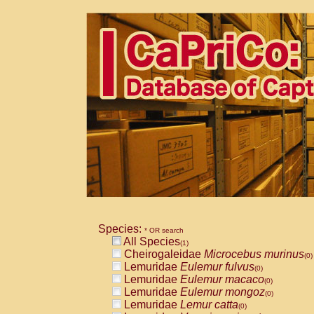
Species:
* OR search
All Species
(1)
Cheirogaleidae
Microcebus murinus
(0)
Lemuridae
Eulemur fulvus
(0)
Lemuridae
Eulemur macaco
(0)
Lemuridae
Eulemur mongoz
(0)
Lemuridae
Lemur catta
(0)