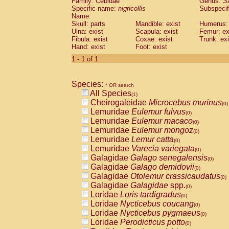
Family: Cebidae
Genus:
S
Cebidae
Saguinus midas
(0)
Specific name:
nigricollis
Subspecif
Cebidae
Saguinus mystax
(0)
Name:
Cebidae
Saguinus nigricollis
Skull: parts
Mandible: exist
(1)
Humerus: 
Cebidae
Saguinus oedipus
Ulna: exist
Scapula: exist
Femur: ex
(0)
Fibula: exist
Coxae: exist
Trunk: exi
Cebidae
Saguinus weddelli
(0)
Hand: exist
Foot: exist
Cebidae
Saguinus
spp.
(0)
Cebidae
Aotus trivirgatus
1 - 1 of 1
(0)
Cebidae
Cebus albifrons
(0)
Cebidae
Cebus apella
(0)
Species:
Cebidae
Cebus capucinus
* OR search
(0)
All Species
Cebidae
Cebus nigrivittatus
(1)
(0)
Cheirogaleidae
Microcebus murinus
Cebidae
Cebus
spp.
(0)
(0)
Lemuridae
Eulemur fulvus
Cebidae
Saimiri boliviensis
(0)
(0)
Lemuridae
Eulemur macaco
Cebidae
Saimiri sciureus
(0)
(0)
Lemuridae
Eulemur mongoz
Atelidae
Alouatta caraya
(0)
(0)
Lemuridae
Lemur catta
Atelidae
Alouatta fusca
(0)
(0)
Lemuridae
Varecia variegata
Atelidae
Alouatta seniculus
(0)
(0)
Galagidae
Galago senegalensis
Atelidae
Alouatta
spp.
(0)
(0)
Galagidae
Galago demidovii
Atelidae
Ateles belzebuth
(0)
(0)
Galagidae
Otolemur crassicaudatus
Atelidae
Ateles geoffroyi
(0)
(0)
Galagidae
Galagidae
spp.
Atelidae
Ateles paniscus
(0)
(0)
Loridae
Loris tardigradus
Atelidae
Ateles
spp.
(0)
(0)
Loridae
Nycticebus coucang
Atelidae
Lagothrix lagothricha
(0)
(0)
Loridae
Nycticebus pygmaeus
Atelidae
Lagothrix lagothricha cana
(0)
(0)
Loridae
Perodicticus potto
Pitheciidae
Cacajao calvus rubicundu
(0)