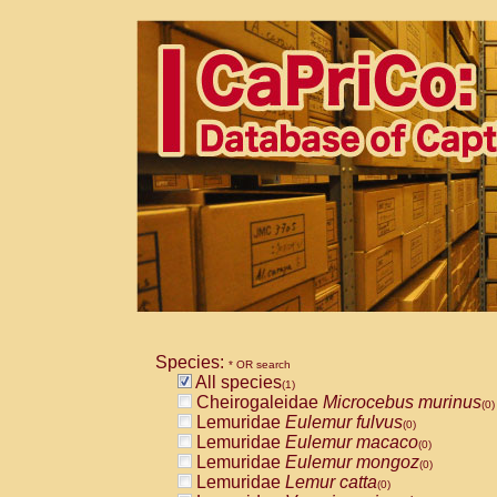
Species:
* OR search
All species
(1)
Cheirogaleidae
Microcebus murinus
(0)
Lemuridae
Eulemur fulvus
(0)
Lemuridae
Eulemur macaco
(0)
Lemuridae
Eulemur mongoz
(0)
Lemuridae
Lemur catta
(0)