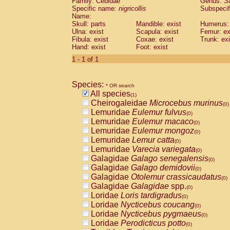
Family: Cebidae
Genus:
S
Cebidae
Saguinus midas
(0)
Specific name:
nigricollis
Subspecif
Cebidae
Saguinus mystax
(0)
Name:
Cebidae
Saguinus nigricollis
Skull: parts
Mandible: exist
(1)
Humerus: 
Cebidae
Saguinus oedipus
Ulna: exist
Scapula: exist
Femur: ex
(0)
Fibula: exist
Coxae: exist
Trunk: exi
Cebidae
Saguinus weddelli
(0)
Hand: exist
Foot: exist
Cebidae
Saguinus
spp.
(0)
Cebidae
Aotus trivirgatus
1 - 1 of 1
(0)
Cebidae
Cebus albifrons
(0)
Cebidae
Cebus apella
(0)
Species:
Cebidae
Cebus capucinus
* OR search
(0)
All species
Cebidae
Cebus nigrivittatus
(1)
(0)
Cheirogaleidae
Microcebus murinus
Cebidae
Cebus
spp.
(0)
(0)
Lemuridae
Eulemur fulvus
Cebidae
Saimiri boliviensis
(0)
(0)
Lemuridae
Eulemur macaco
Cebidae
Saimiri sciureus
(0)
(0)
Lemuridae
Eulemur mongoz
Atelidae
Alouatta caraya
(0)
(0)
Lemuridae
Lemur catta
Atelidae
Alouatta fusca
(0)
(0)
Lemuridae
Varecia variegata
Atelidae
Alouatta seniculus
(0)
(0)
Galagidae
Galago senegalensis
Atelidae
Alouatta
spp.
(0)
(0)
Galagidae
Galago demidovii
Atelidae
Ateles belzebuth
(0)
(0)
Galagidae
Otolemur crassicaudatus
Atelidae
Ateles geoffroyi
(0)
(0)
Galagidae
Galagidae
spp.
Atelidae
Ateles paniscus
(0)
(0)
Loridae
Loris tardigradus
Atelidae
Ateles
spp.
(0)
(0)
Loridae
Nycticebus coucang
Atelidae
Lagothrix lagothricha
(0)
(0)
Loridae
Nycticebus pygmaeus
Atelidae
Lagothrix lagothricha cana
(0)
(0)
Loridae
Perodicticus potto
Pitheciidae
Cacajao calvus rubicundu
(0)