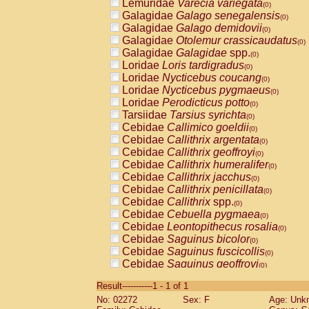
Lemuridae
Varecia variegata
(0)
Galagidae
Galago senegalensis
(0)
Galagidae
Galago demidovii
(0)
Galagidae
Otolemur crassicaudatus
(0)
Galagidae
Galagidae
spp.
(0)
Loridae
Loris tardigradus
(0)
Loridae
Nycticebus coucang
(0)
Loridae
Nycticebus pygmaeus
(0)
Loridae
Perodicticus potto
(0)
Tarsiidae
Tarsius syrichta
(0)
Cebidae
Callimico goeldii
(0)
Cebidae
Callithrix argentata
(0)
Cebidae
Callithrix geoffroyi
(0)
Cebidae
Callithrix humeralifer
(0)
Cebidae
Callithrix jacchus
(0)
Cebidae
Callithrix penicillata
(0)
Cebidae
Callithrix
spp.
(0)
Cebidae
Cebuella pygmaea
(0)
Cebidae
Leontopithecus rosalia
(0)
Cebidae
Saguinus bicolor
(0)
Cebidae
Saguinus fuscicollis
(0)
Cebidae
Saguinus geoffroyi
(0)
Cebidae
Saguinus imperator
(0)
Result-----------1 - 1 of 1
Cebidae
Saguinus labiatus
(0)
No: 02272
Sex: F
Age: Unk
Cebidae
Saguinus leucopus
(0)