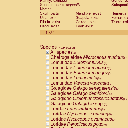
Family: Cebidae
Genus:
S
Cebidae
Saguinus midas
(0)
Specific name:
nigricollis
Subspecif
Cebidae
Saguinus mystax
(0)
Name:
Cebidae
Saguinus nigricollis
Skull: parts
Mandible: exist
(1)
Humerus: 
Cebidae
Saguinus oedipus
Ulna: exist
Scapula: exist
Femur: ex
(0)
Fibula: exist
Coxae: exist
Trunk: exi
Cebidae
Saguinus weddelli
(0)
Hand: exist
Foot: exist
Cebidae
Saguinus
spp.
(0)
Cebidae
Aotus trivirgatus
1 - 1 of 1
(0)
Cebidae
Cebus albifrons
(0)
Cebidae
Cebus apella
(0)
Species:
Cebidae
Cebus capucinus
* OR search
(0)
All species
Cebidae
Cebus nigrivittatus
(1)
(0)
Cheirogaleidae
Microcebus murinus
Cebidae
Cebus
spp.
(0)
(0)
Lemuridae
Eulemur fulvus
Cebidae
Saimiri boliviensis
(0)
(0)
Lemuridae
Eulemur macaco
Cebidae
Saimiri sciureus
(0)
(0)
Lemuridae
Eulemur mongoz
Atelidae
Alouatta caraya
(0)
(0)
Lemuridae
Lemur catta
Atelidae
Alouatta fusca
(0)
(0)
Lemuridae
Varecia variegata
Atelidae
Alouatta seniculus
(0)
(0)
Galagidae
Galago senegalensis
Atelidae
Alouatta
spp.
(0)
(0)
Galagidae
Galago demidovii
Atelidae
Ateles belzebuth
(0)
(0)
Galagidae
Otolemur crassicaudatus
Atelidae
Ateles geoffroyi
(0)
(0)
Galagidae
Galagidae
spp.
Atelidae
Ateles paniscus
(0)
(0)
Loridae
Loris tardigradus
Atelidae
Ateles
spp.
(0)
(0)
Loridae
Nycticebus coucang
Atelidae
Lagothrix lagothricha
(0)
(0)
Loridae
Nycticebus pygmaeus
Atelidae
Lagothrix lagothricha cana
(0)
(0)
Loridae
Perodicticus potto
Pitheciidae
Cacajao calvus rubicundu
(0)