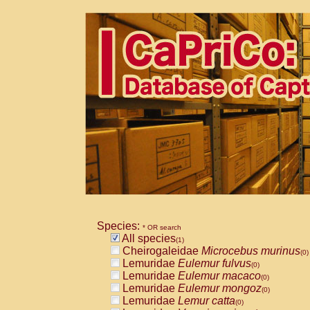
Species:
* OR search
All species
(1)
Cheirogaleidae
Microcebus murinus
(0)
Lemuridae
Eulemur fulvus
(0)
Lemuridae
Eulemur macaco
(0)
Lemuridae
Eulemur mongoz
(0)
Lemuridae
Lemur catta
(0)