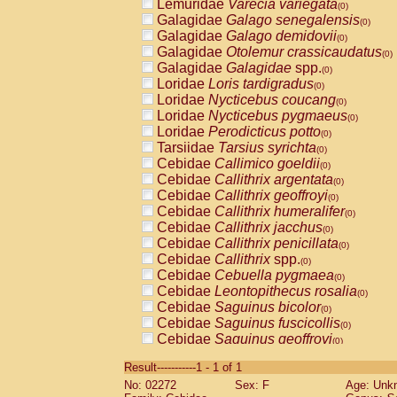
Lemuridae
Varecia variegata
(0)
Galagidae
Galago senegalensis
(0)
Galagidae
Galago demidovii
(0)
Galagidae
Otolemur crassicaudatus
(0)
Galagidae
Galagidae
spp.
(0)
Loridae
Loris tardigradus
(0)
Loridae
Nycticebus coucang
(0)
Loridae
Nycticebus pygmaeus
(0)
Loridae
Perodicticus potto
(0)
Tarsiidae
Tarsius syrichta
(0)
Cebidae
Callimico goeldii
(0)
Cebidae
Callithrix argentata
(0)
Cebidae
Callithrix geoffroyi
(0)
Cebidae
Callithrix humeralifer
(0)
Cebidae
Callithrix jacchus
(0)
Cebidae
Callithrix penicillata
(0)
Cebidae
Callithrix
spp.
(0)
Cebidae
Cebuella pygmaea
(0)
Cebidae
Leontopithecus rosalia
(0)
Cebidae
Saguinus bicolor
(0)
Cebidae
Saguinus fuscicollis
(0)
Cebidae
Saguinus geoffroyi
(0)
Cebidae
Saguinus imperator
(0)
Result-----------1 - 1 of 1
Cebidae
Saguinus labiatus
(0)
No: 02272
Sex: F
Age: Unk
Cebidae
Saguinus leucopus
(0)