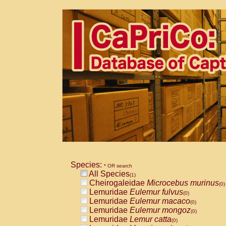
Species:
* OR search
All Species
(1)
Cheirogaleidae
Microcebus murinus
(0)
Lemuridae
Eulemur fulvus
(0)
Lemuridae
Eulemur macaco
(0)
Lemuridae
Eulemur mongoz
(0)
Lemuridae
Lemur catta
(0)