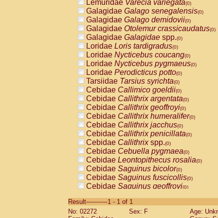
Lemuridae
Varecia variegata
(0)
Galagidae
Galago senegalensis
(0)
Galagidae
Galago demidovii
(0)
Galagidae
Otolemur crassicaudatus
(0)
Galagidae
Galagidae
spp.
(0)
Loridae
Loris tardigradus
(0)
Loridae
Nycticebus coucang
(0)
Loridae
Nycticebus pygmaeus
(0)
Loridae
Perodicticus potto
(0)
Tarsiidae
Tarsius syrichta
(0)
Cebidae
Callimico goeldii
(0)
Cebidae
Callithrix argentata
(0)
Cebidae
Callithrix geoffroyi
(0)
Cebidae
Callithrix humeralifer
(0)
Cebidae
Callithrix jacchus
(0)
Cebidae
Callithrix penicillata
(0)
Cebidae
Callithrix
spp.
(0)
Cebidae
Cebuella pygmaea
(0)
Cebidae
Leontopithecus rosalia
(0)
Cebidae
Saguinus bicolor
(0)
Cebidae
Saguinus fuscicollis
(0)
Cebidae
Saguinus geoffroyi
(0)
Cebidae
Saguinus imperator
(0)
Result-----------1 - 1 of 1
Cebidae
Saguinus labiatus
(0)
No: 02272
Sex: F
Age: Unk
Cebidae
Saguinus leucopus
(0)