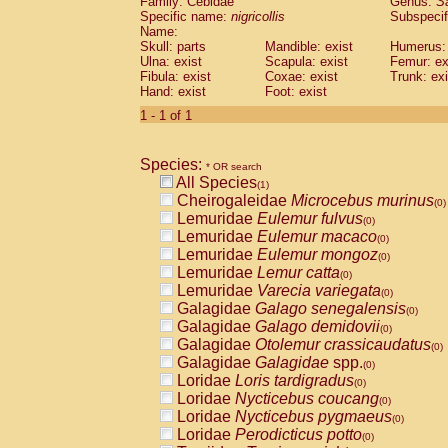
Family: Cebidae
Genus:
S
Cebidae
Saguinus midas
(0)
Specific name:
nigricollis
Subspecif
Cebidae
Saguinus mystax
(0)
Name:
Cebidae
Saguinus nigricollis
Skull: parts
Mandible: exist
(1)
Humerus: 
Cebidae
Saguinus oedipus
Ulna: exist
Scapula: exist
Femur: ex
(0)
Fibula: exist
Coxae: exist
Trunk: exi
Cebidae
Saguinus weddelli
(0)
Hand: exist
Foot: exist
Cebidae
Saguinus
spp.
(0)
Cebidae
Aotus trivirgatus
1 - 1 of 1
(0)
Cebidae
Cebus albifrons
(0)
Cebidae
Cebus apella
(0)
Species:
Cebidae
Cebus capucinus
* OR search
(0)
All Species
Cebidae
Cebus nigrivittatus
(1)
(0)
Cheirogaleidae
Microcebus murinus
Cebidae
Cebus
spp.
(0)
(0)
Lemuridae
Eulemur fulvus
Cebidae
Saimiri boliviensis
(0)
(0)
Lemuridae
Eulemur macaco
Cebidae
Saimiri sciureus
(0)
(0)
Lemuridae
Eulemur mongoz
Atelidae
Alouatta caraya
(0)
(0)
Lemuridae
Lemur catta
Atelidae
Alouatta fusca
(0)
(0)
Lemuridae
Varecia variegata
Atelidae
Alouatta seniculus
(0)
(0)
Galagidae
Galago senegalensis
Atelidae
Alouatta
spp.
(0)
(0)
Galagidae
Galago demidovii
Atelidae
Ateles belzebuth
(0)
(0)
Galagidae
Otolemur crassicaudatus
Atelidae
Ateles geoffroyi
(0)
(0)
Galagidae
Galagidae
spp.
Atelidae
Ateles paniscus
(0)
(0)
Loridae
Loris tardigradus
Atelidae
Ateles
spp.
(0)
(0)
Loridae
Nycticebus coucang
Atelidae
Lagothrix lagothricha
(0)
(0)
Loridae
Nycticebus pygmaeus
Atelidae
Lagothrix lagothricha cana
(0)
(0)
Loridae
Perodicticus potto
Pitheciidae
Cacajao calvus rubicundu
(0)