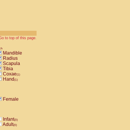
Go to top of this page.
ch
Mandible
Radius
Scapula
Tibia
Coxae
(1)
Hand
(1)
Female
Infant
(0)
Adult
(0)