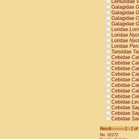
Lemuridae
V
Galagidae
G
Galagidae
G
Galagidae
O
Galagidae
G
Loridae
Lori
Loridae
Nyc
Loridae
Nyc
Loridae
Pero
Tarsiidae
Ta
Cebidae
Cal
Cebidae
Cal
Cebidae
Cal
Cebidae
Cal
Cebidae
Cal
Cebidae
Cal
Cebidae
Cal
Cebidae
Ce
Cebidae
Leo
Cebidae
Sag
Cebidae
Sag
Cebidae
Sag
Cebidae
Sag
Result-----------1 - 1 of
Cebidae
Sag
No: 02272
Cebidae
Sa