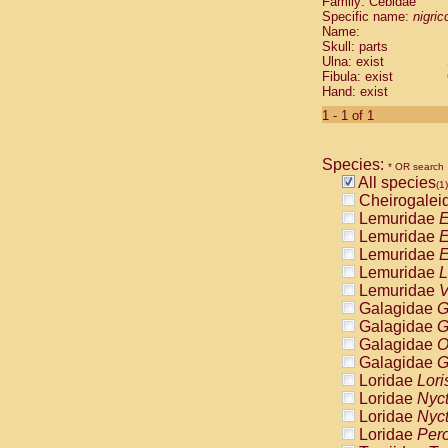
Family: Cebidae
Cebidae
Sa
Specific name:
nigrico
Cebidae
Sa
Name:
Cebidae
Sag
Skull: parts
Cebidae
Sa
Ulna: exist
Fibula: exist
Cebidae
Sag
Hand: exist
Cebidae
Sa
Cebidae
Aot
1 - 1 of 1
Cebidae
Ceb
Cebidae
Ceb
Species:
Cebidae
Ce
* OR search
All species
Cebidae
Ceb
(1)
Cheirogalei
Cebidae
Ce
Lemuridae
E
Cebidae
Sai
Lemuridae
E
Cebidae
Sai
Lemuridae
E
Atelidae
Alo
Lemuridae
L
Atelidae
Alo
Lemuridae
V
Atelidae
Alo
Galagidae
G
Atelidae
Alo
Galagidae
G
Atelidae
Ate
Galagidae
O
Atelidae
Ate
Galagidae
G
Atelidae
Ate
Loridae
Lori
Atelidae
Ate
Loridae
Nyc
Atelidae
Lag
Loridae
Nyc
Atelidae
Lag
Loridae
Pero
Pitheciidae