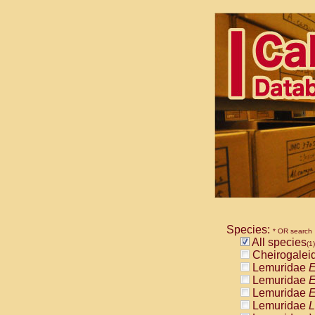
Species:
* OR search
All species
(1)
Cheirogalei
Lemuridae
E
Lemuridae
E
Lemuridae
E
Lemuridae
L