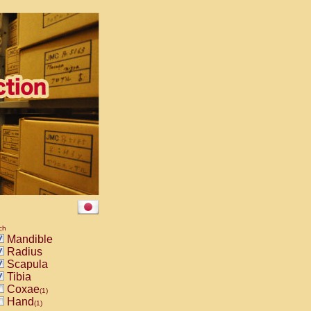
ch
Mandible
Radius
Scapula
Tibia
Coxae
(1)
Hand
(1)