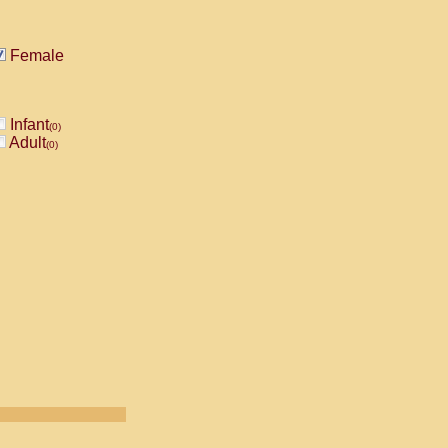
Female
Infant
(0)
Adult
(0)