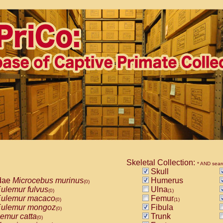
Skeletal Collection:
* AND sear
Skull
dae
Microcebus murinus
Humerus
(0)
ulemur fulvus
Ulna
(0)
(1)
ulemur macaco
Femur
(0)
(1)
ulemur mongoz
Fibula
(0)
emur catta
Trunk
(0)