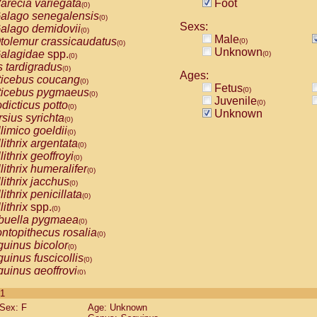
arecia variegata
Foot
(0)
alago senegalensis
(0)
Sexs:
alago demidovii
(0)
Male
tolemur crassicaudatus
(0)
(0)
Unknown
alagidae
spp.
(0)
(0)
s tardigradus
(0)
Ages:
ticebus coucang
(0)
Fetus
(0)
ticebus pygmaeus
(0)
Juvenile
(0)
dicticus potto
(0)
Unknown
rsius syrichta
(0)
limico goeldii
(0)
lithrix argentata
(0)
lithrix geoffroyi
(0)
lithrix humeralifer
(0)
lithrix jacchus
(0)
lithrix penicillata
(0)
lithrix
spp.
(0)
buella pygmaea
(0)
ntopithecus rosalia
(0)
uinus bicolor
(0)
uinus fuscicollis
(0)
uinus geoffroyi
(0)
uinus imperator
(0)
 1
uinus labiatus
(0)
Sex: F
Age: Unknown
guinus leucopus
(0)