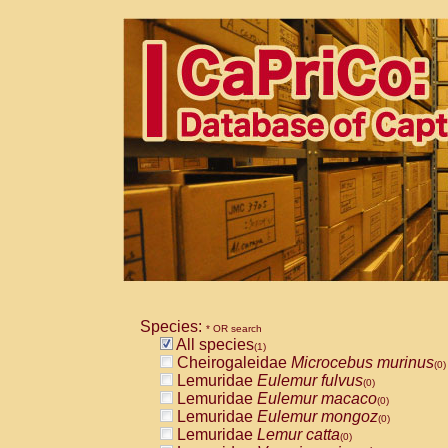
Species:
* OR search
All species
(1)
Cheirogaleidae
Microcebus murinus
(0)
Lemuridae
Eulemur fulvus
(0)
Lemuridae
Eulemur macaco
(0)
Lemuridae
Eulemur mongoz
(0)
Lemuridae
Lemur catta
(0)