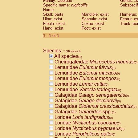
Family: Cebidae
Genus:
S
Cebidae
Saguinus midas
(0)
Specific name:
nigricollis
Subspecif
Cebidae
Saguinus mystax
(0)
Name:
Cebidae
Saguinus nigricollis
Skull: parts
Mandible: exist
(1)
Humerus: 
Cebidae
Saguinus oedipus
Ulna: exist
Scapula: exist
Femur: ex
(0)
Fibula: exist
Coxae: exist
Trunk: exi
Cebidae
Saguinus weddelli
(0)
Hand: exist
Foot: exist
Cebidae
Saguinus
spp.
(0)
Cebidae
Aotus trivirgatus
1 - 1 of 1
(0)
Cebidae
Cebus albifrons
(0)
Cebidae
Cebus apella
(0)
Species:
Cebidae
Cebus capucinus
* OR search
(0)
All species
Cebidae
Cebus nigrivittatus
(1)
(0)
Cheirogaleidae
Microcebus murinus
Cebidae
Cebus
spp.
(0)
(0)
Lemuridae
Eulemur fulvus
Cebidae
Saimiri boliviensis
(0)
(0)
Lemuridae
Eulemur macaco
Cebidae
Saimiri sciureus
(0)
(0)
Lemuridae
Eulemur mongoz
Atelidae
Alouatta caraya
(0)
(0)
Lemuridae
Lemur catta
Atelidae
Alouatta fusca
(0)
(0)
Lemuridae
Varecia variegata
Atelidae
Alouatta seniculus
(0)
(0)
Galagidae
Galago senegalensis
Atelidae
Alouatta
spp.
(0)
(0)
Galagidae
Galago demidovii
Atelidae
Ateles belzebuth
(0)
(0)
Galagidae
Otolemur crassicaudatus
Atelidae
Ateles geoffroyi
(0)
(0)
Galagidae
Galagidae
spp.
Atelidae
Ateles paniscus
(0)
(0)
Loridae
Loris tardigradus
Atelidae
Ateles
spp.
(0)
(0)
Loridae
Nycticebus coucang
Atelidae
Lagothrix lagothricha
(0)
(0)
Loridae
Nycticebus pygmaeus
Atelidae
Lagothrix lagothricha cana
(0)
(0)
Loridae
Perodicticus potto
Pitheciidae
Cacajao calvus rubicundu
(0)