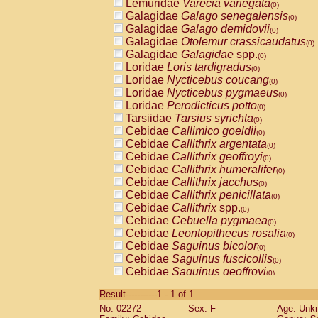
Lemuridae
Varecia variegata
(0)
Galagidae
Galago senegalensis
(0)
Galagidae
Galago demidovii
(0)
Galagidae
Otolemur crassicaudatus
(0)
Galagidae
Galagidae
spp.
(0)
Loridae
Loris tardigradus
(0)
Loridae
Nycticebus coucang
(0)
Loridae
Nycticebus pygmaeus
(0)
Loridae
Perodicticus potto
(0)
Tarsiidae
Tarsius syrichta
(0)
Cebidae
Callimico goeldii
(0)
Cebidae
Callithrix argentata
(0)
Cebidae
Callithrix geoffroyi
(0)
Cebidae
Callithrix humeralifer
(0)
Cebidae
Callithrix jacchus
(0)
Cebidae
Callithrix penicillata
(0)
Cebidae
Callithrix
spp.
(0)
Cebidae
Cebuella pygmaea
(0)
Cebidae
Leontopithecus rosalia
(0)
Cebidae
Saguinus bicolor
(0)
Cebidae
Saguinus fuscicollis
(0)
Cebidae
Saguinus geoffroyi
(0)
Cebidae
Saguinus imperator
(0)
Result-----------1 - 1 of 1
Cebidae
Saguinus labiatus
(0)
No: 02272
Sex: F
Age: Unk
Cebidae
Saguinus leucopus
(0)