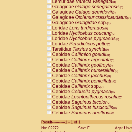
Lemuridae
Varecia variegata
(0)
Galagidae
Galago senegalensis
(0)
Galagidae
Galago demidovii
(0)
Galagidae
Otolemur crassicaudatus
(0)
Galagidae
Galagidae
spp.
(0)
Loridae
Loris tardigradus
(0)
Loridae
Nycticebus coucang
(0)
Loridae
Nycticebus pygmaeus
(0)
Loridae
Perodicticus potto
(0)
Tarsiidae
Tarsius syrichta
(0)
Cebidae
Callimico goeldii
(0)
Cebidae
Callithrix argentata
(0)
Cebidae
Callithrix geoffroyi
(0)
Cebidae
Callithrix humeralifer
(0)
Cebidae
Callithrix jacchus
(0)
Cebidae
Callithrix penicillata
(0)
Cebidae
Callithrix
spp.
(0)
Cebidae
Cebuella pygmaea
(0)
Cebidae
Leontopithecus rosalia
(0)
Cebidae
Saguinus bicolor
(0)
Cebidae
Saguinus fuscicollis
(0)
Cebidae
Saguinus geoffroyi
(0)
Cebidae
Saguinus imperator
(0)
Result-----------1 - 1 of 1
Cebidae
Saguinus labiatus
(0)
No: 02272
Sex: F
Age: Unk
Cebidae
Saguinus leucopus
(0)