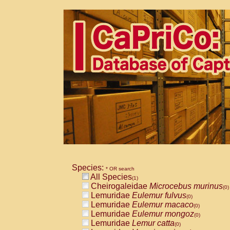
Species:
* OR search
All Species
(1)
Cheirogaleidae
Microcebus murinus
(0)
Lemuridae
Eulemur fulvus
(0)
Lemuridae
Eulemur macaco
(0)
Lemuridae
Eulemur mongoz
(0)
Lemuridae
Lemur catta
(0)