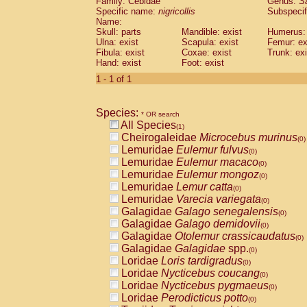
Family: Cebidae
Genus:
S
Cebidae
Saguinus midas
(0)
Specific name:
nigricollis
Subspecif
Cebidae
Saguinus mystax
(0)
Name:
Cebidae
Saguinus nigricollis
Skull: parts
Mandible: exist
(1)
Humerus: 
Cebidae
Saguinus oedipus
Ulna: exist
Scapula: exist
Femur: ex
(0)
Fibula: exist
Coxae: exist
Trunk: exi
Cebidae
Saguinus weddelli
(0)
Hand: exist
Foot: exist
Cebidae
Saguinus
spp.
(0)
Cebidae
Aotus trivirgatus
1 - 1 of 1
(0)
Cebidae
Cebus albifrons
(0)
Cebidae
Cebus apella
(0)
Species:
Cebidae
Cebus capucinus
* OR search
(0)
All Species
Cebidae
Cebus nigrivittatus
(1)
(0)
Cheirogaleidae
Microcebus murinus
Cebidae
Cebus
spp.
(0)
(0)
Lemuridae
Eulemur fulvus
Cebidae
Saimiri boliviensis
(0)
(0)
Lemuridae
Eulemur macaco
Cebidae
Saimiri sciureus
(0)
(0)
Lemuridae
Eulemur mongoz
Atelidae
Alouatta caraya
(0)
(0)
Lemuridae
Lemur catta
Atelidae
Alouatta fusca
(0)
(0)
Lemuridae
Varecia variegata
Atelidae
Alouatta seniculus
(0)
(0)
Galagidae
Galago senegalensis
Atelidae
Alouatta
spp.
(0)
(0)
Galagidae
Galago demidovii
Atelidae
Ateles belzebuth
(0)
(0)
Galagidae
Otolemur crassicaudatus
Atelidae
Ateles geoffroyi
(0)
(0)
Galagidae
Galagidae
spp.
Atelidae
Ateles paniscus
(0)
(0)
Loridae
Loris tardigradus
Atelidae
Ateles
spp.
(0)
(0)
Loridae
Nycticebus coucang
Atelidae
Lagothrix lagothricha
(0)
(0)
Loridae
Nycticebus pygmaeus
Atelidae
Lagothrix lagothricha cana
(0)
(0)
Loridae
Perodicticus potto
Pitheciidae
Cacajao calvus rubicundu
(0)