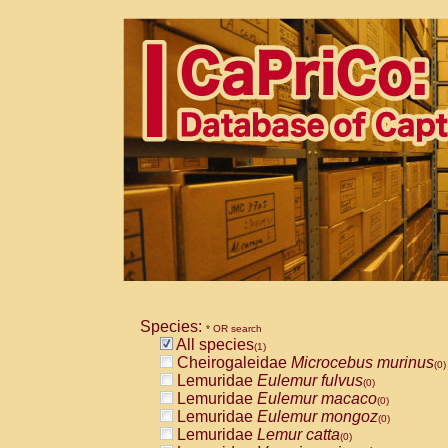
Species:
* OR search
All species
(1)
Cheirogaleidae
Microcebus murinus
(0)
Lemuridae
Eulemur fulvus
(0)
Lemuridae
Eulemur macaco
(0)
Lemuridae
Eulemur mongoz
(0)
Lemuridae
Lemur catta
(0)