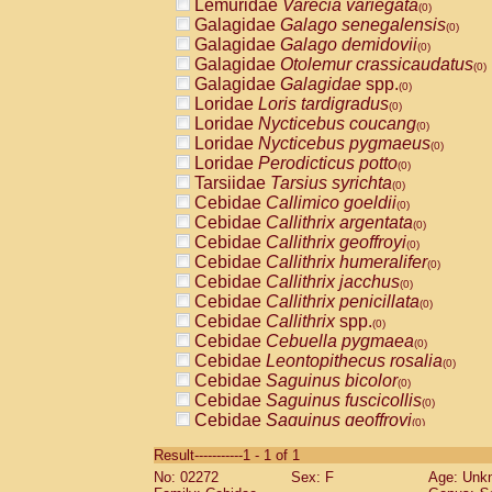
Lemuridae
Varecia variegata
(0)
Galagidae
Galago senegalensis
(0)
Galagidae
Galago demidovii
(0)
Galagidae
Otolemur crassicaudatus
(0)
Galagidae
Galagidae
spp.
(0)
Loridae
Loris tardigradus
(0)
Loridae
Nycticebus coucang
(0)
Loridae
Nycticebus pygmaeus
(0)
Loridae
Perodicticus potto
(0)
Tarsiidae
Tarsius syrichta
(0)
Cebidae
Callimico goeldii
(0)
Cebidae
Callithrix argentata
(0)
Cebidae
Callithrix geoffroyi
(0)
Cebidae
Callithrix humeralifer
(0)
Cebidae
Callithrix jacchus
(0)
Cebidae
Callithrix penicillata
(0)
Cebidae
Callithrix
spp.
(0)
Cebidae
Cebuella pygmaea
(0)
Cebidae
Leontopithecus rosalia
(0)
Cebidae
Saguinus bicolor
(0)
Cebidae
Saguinus fuscicollis
(0)
Cebidae
Saguinus geoffroyi
(0)
Cebidae
Saguinus imperator
(0)
Result-----------1 - 1 of 1
Cebidae
Saguinus labiatus
(0)
No: 02272
Sex: F
Age: Unk
Cebidae
Saguinus leucopus
(0)