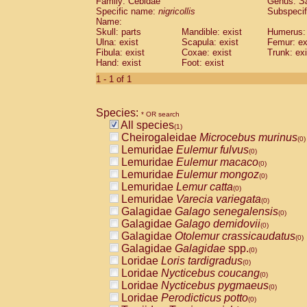
Family: Cebidae
Genus:
S
Cebidae
Saguinus midas
(0)
Specific name:
nigricollis
Subspecif
Cebidae
Saguinus mystax
(0)
Name:
Cebidae
Saguinus nigricollis
Skull: parts
Mandible: exist
(1)
Humerus: 
Cebidae
Saguinus oedipus
Ulna: exist
Scapula: exist
Femur: ex
(0)
Fibula: exist
Coxae: exist
Trunk: exi
Cebidae
Saguinus weddelli
(0)
Hand: exist
Foot: exist
Cebidae
Saguinus
spp.
(0)
Cebidae
Aotus trivirgatus
1 - 1 of 1
(0)
Cebidae
Cebus albifrons
(0)
Cebidae
Cebus apella
(0)
Species:
Cebidae
Cebus capucinus
* OR search
(0)
All species
Cebidae
Cebus nigrivittatus
(1)
(0)
Cheirogaleidae
Microcebus murinus
Cebidae
Cebus
spp.
(0)
(0)
Lemuridae
Eulemur fulvus
Cebidae
Saimiri boliviensis
(0)
(0)
Lemuridae
Eulemur macaco
Cebidae
Saimiri sciureus
(0)
(0)
Lemuridae
Eulemur mongoz
Atelidae
Alouatta caraya
(0)
(0)
Lemuridae
Lemur catta
Atelidae
Alouatta fusca
(0)
(0)
Lemuridae
Varecia variegata
Atelidae
Alouatta seniculus
(0)
(0)
Galagidae
Galago senegalensis
Atelidae
Alouatta
spp.
(0)
(0)
Galagidae
Galago demidovii
Atelidae
Ateles belzebuth
(0)
(0)
Galagidae
Otolemur crassicaudatus
Atelidae
Ateles geoffroyi
(0)
(0)
Galagidae
Galagidae
spp.
Atelidae
Ateles paniscus
(0)
(0)
Loridae
Loris tardigradus
Atelidae
Ateles
spp.
(0)
(0)
Loridae
Nycticebus coucang
Atelidae
Lagothrix lagothricha
(0)
(0)
Loridae
Nycticebus pygmaeus
Atelidae
Lagothrix lagothricha cana
(0)
(0)
Loridae
Perodicticus potto
Pitheciidae
Cacajao calvus rubicundu
(0)