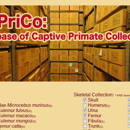
Skeletal Collection:
* AND sear
Skull
dae
Microcebus murinus
Humerus
(0)
(1)
ulemur fulvus
Ulna
(0)
ulemur macaco
Femur
(0)
ulemur mongoz
Fibula
(0)
(1)
emur catta
Trunk
(0)
(1)