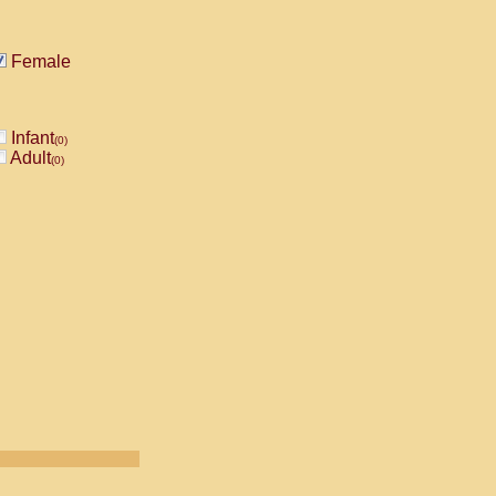
Female
Infant
(0)
Adult
(0)