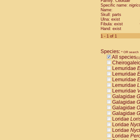
Family: Cebidae
Cebidae
Sa
Specific name:
nigrico
Cebidae
Sa
Name:
Cebidae
Sag
Skull: parts
Cebidae
Sa
Ulna: exist
Fibula: exist
Cebidae
Sag
Hand: exist
Cebidae
Sa
Cebidae
Aot
1 - 1 of 1
Cebidae
Ceb
Cebidae
Ceb
Species:
Cebidae
Ce
* OR search
All species
Cebidae
Ceb
(1)
Cheirogalei
Cebidae
Ce
Lemuridae
E
Cebidae
Sai
Lemuridae
E
Cebidae
Sai
Lemuridae
E
Atelidae
Alo
Lemuridae
L
Atelidae
Alo
Lemuridae
V
Atelidae
Alo
Galagidae
G
Atelidae
Alo
Galagidae
G
Atelidae
Ate
Galagidae
O
Atelidae
Ate
Galagidae
G
Atelidae
Ate
Loridae
Lori
Atelidae
Ate
Loridae
Nyc
Atelidae
Lag
Loridae
Nyc
Atelidae
Lag
Loridae
Pero
Pitheciidae