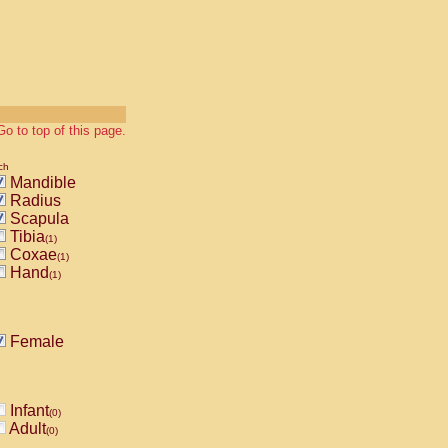
Go to top of this page.
ch
Mandible
Radius
Scapula
Tibia
(1)
Coxae
(1)
Hand
(1)
Female
Infant
(0)
Adult
(0)