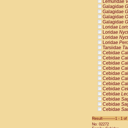
Lemuridae
V
Galagidae
G
Galagidae
G
Galagidae
O
Galagidae
G
Loridae
Lori
Loridae
Nyc
Loridae
Nyc
Loridae
Pero
Tarsiidae
Ta
Cebidae
Cal
Cebidae
Cal
Cebidae
Cal
Cebidae
Cal
Cebidae
Cal
Cebidae
Cal
Cebidae
Cal
Cebidae
Ce
Cebidae
Leo
Cebidae
Sag
Cebidae
Sag
Cebidae
Sag
Cebidae
Sag
Result-----------1 - 1 of
Cebidae
Sag
No: 02272
Cebidae
Sa