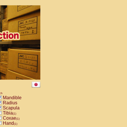
ch
Mandible
Radius
Scapula
Tibia
(1)
Coxae
(1)
Hand
(1)