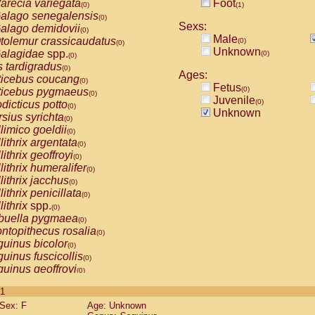
arecia variegata
Foot
(0)
(1)
alago senegalensis
(0)
Sexs:
alago demidovii
(0)
Male
tolemur crassicaudatus
(0)
(0)
Unknown
alagidae
spp.
(0)
(0)
s tardigradus
(0)
Ages:
ticebus coucang
(0)
Fetus
(0)
ticebus pygmaeus
(0)
Juvenile
(0)
dicticus potto
(0)
Unknown
rsius syrichta
(0)
limico goeldii
(0)
lithrix argentata
(0)
lithrix geoffroyi
(0)
lithrix humeralifer
(0)
lithrix jacchus
(0)
lithrix penicillata
(0)
lithrix
spp.
(0)
buella pygmaea
(0)
ntopithecus rosalia
(0)
uinus bicolor
(0)
uinus fuscicollis
(0)
uinus geoffroyi
(0)
uinus imperator
(0)
 1
uinus labiatus
(0)
Sex: F
Age: Unknown
guinus leucopus
(0)