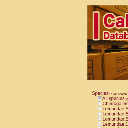
Species:
* OR search
All species
(1)
Cheirogalei
Lemuridae
E
Lemuridae
E
Lemuridae
E
Lemuridae
L