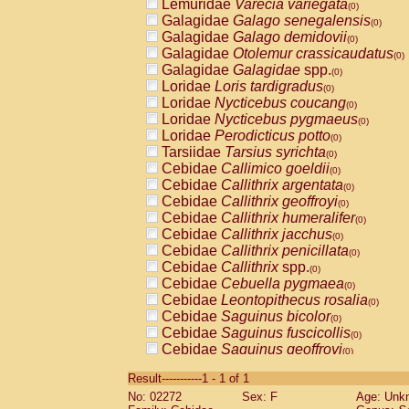
Lemuridae
Varecia variegata
(0)
Galagidae
Galago senegalensis
(0)
Galagidae
Galago demidovii
(0)
Galagidae
Otolemur crassicaudatus
(0)
Galagidae
Galagidae
spp.
(0)
Loridae
Loris tardigradus
(0)
Loridae
Nycticebus coucang
(0)
Loridae
Nycticebus pygmaeus
(0)
Loridae
Perodicticus potto
(0)
Tarsiidae
Tarsius syrichta
(0)
Cebidae
Callimico goeldii
(0)
Cebidae
Callithrix argentata
(0)
Cebidae
Callithrix geoffroyi
(0)
Cebidae
Callithrix humeralifer
(0)
Cebidae
Callithrix jacchus
(0)
Cebidae
Callithrix penicillata
(0)
Cebidae
Callithrix
spp.
(0)
Cebidae
Cebuella pygmaea
(0)
Cebidae
Leontopithecus rosalia
(0)
Cebidae
Saguinus bicolor
(0)
Cebidae
Saguinus fuscicollis
(0)
Cebidae
Saguinus geoffroyi
(0)
Cebidae
Saguinus imperator
(0)
Result-----------1 - 1 of 1
Cebidae
Saguinus labiatus
(0)
No: 02272
Sex: F
Age: Unk
Cebidae
Saguinus leucopus
(0)