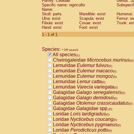
Family: Cebidae
Genus:
S
Cebidae
Saguinus midas
(0)
Specific name:
nigricollis
Subspecif
Cebidae
Saguinus mystax
(0)
Name:
Cebidae
Saguinus nigricollis
Skull: parts
Mandible: exist
(1)
Humerus: 
Cebidae
Saguinus oedipus
Ulna: exist
Scapula: exist
Femur: ex
(0)
Fibula: exist
Coxae: exist
Trunk: exi
Cebidae
Saguinus weddelli
(0)
Hand: exist
Foot: exist
Cebidae
Saguinus
spp.
(0)
Cebidae
Aotus trivirgatus
1 - 1 of 1
(0)
Cebidae
Cebus albifrons
(0)
Cebidae
Cebus apella
(0)
Species:
Cebidae
Cebus capucinus
* OR search
(0)
All species
Cebidae
Cebus nigrivittatus
(1)
(0)
Cheirogaleidae
Microcebus murinus
Cebidae
Cebus
spp.
(0)
(0)
Lemuridae
Eulemur fulvus
Cebidae
Saimiri boliviensis
(0)
(0)
Lemuridae
Eulemur macaco
Cebidae
Saimiri sciureus
(0)
(0)
Lemuridae
Eulemur mongoz
Atelidae
Alouatta caraya
(0)
(0)
Lemuridae
Lemur catta
Atelidae
Alouatta fusca
(0)
(0)
Lemuridae
Varecia variegata
Atelidae
Alouatta seniculus
(0)
(0)
Galagidae
Galago senegalensis
Atelidae
Alouatta
spp.
(0)
(0)
Galagidae
Galago demidovii
Atelidae
Ateles belzebuth
(0)
(0)
Galagidae
Otolemur crassicaudatus
Atelidae
Ateles geoffroyi
(0)
(0)
Galagidae
Galagidae
spp.
Atelidae
Ateles paniscus
(0)
(0)
Loridae
Loris tardigradus
Atelidae
Ateles
spp.
(0)
(0)
Loridae
Nycticebus coucang
Atelidae
Lagothrix lagothricha
(0)
(0)
Loridae
Nycticebus pygmaeus
Atelidae
Lagothrix lagothricha cana
(0)
(0)
Loridae
Perodicticus potto
Pitheciidae
Cacajao calvus rubicundu
(0)