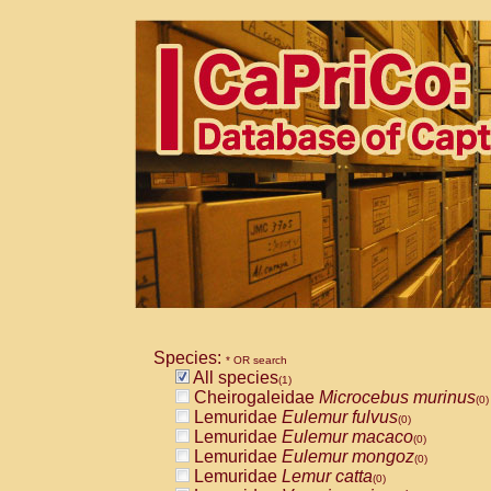
Species:
* OR search
All species
(1)
Cheirogaleidae
Microcebus murinus
(0)
Lemuridae
Eulemur fulvus
(0)
Lemuridae
Eulemur macaco
(0)
Lemuridae
Eulemur mongoz
(0)
Lemuridae
Lemur catta
(0)