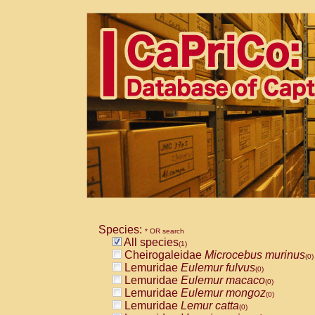
Species:
* OR search
All species
(1)
Cheirogaleidae
Microcebus murinus
(0)
Lemuridae
Eulemur fulvus
(0)
Lemuridae
Eulemur macaco
(0)
Lemuridae
Eulemur mongoz
(0)
Lemuridae
Lemur catta
(0)