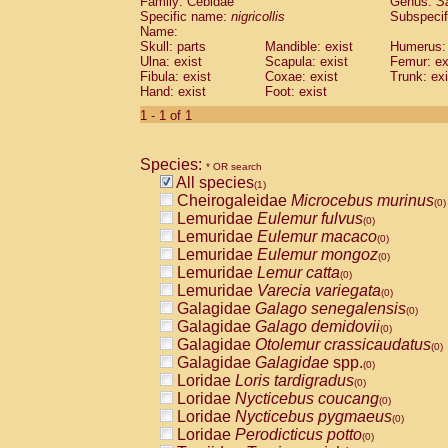
Family: Cebidae
Genus:
S
Cebidae
Saguinus midas
(0)
Specific name:
nigricollis
Subspecif
Cebidae
Saguinus mystax
(0)
Name:
Cebidae
Saguinus nigricollis
Skull: parts
Mandible: exist
(1)
Humerus: 
Cebidae
Saguinus oedipus
Ulna: exist
Scapula: exist
Femur: ex
(0)
Fibula: exist
Coxae: exist
Trunk: exi
Cebidae
Saguinus weddelli
(0)
Hand: exist
Foot: exist
Cebidae
Saguinus
spp.
(0)
Cebidae
Aotus trivirgatus
1 - 1 of 1
(0)
Cebidae
Cebus albifrons
(0)
Cebidae
Cebus apella
(0)
Species:
Cebidae
Cebus capucinus
* OR search
(0)
All species
Cebidae
Cebus nigrivittatus
(1)
(0)
Cheirogaleidae
Microcebus murinus
Cebidae
Cebus
spp.
(0)
(0)
Lemuridae
Eulemur fulvus
Cebidae
Saimiri boliviensis
(0)
(0)
Lemuridae
Eulemur macaco
Cebidae
Saimiri sciureus
(0)
(0)
Lemuridae
Eulemur mongoz
Atelidae
Alouatta caraya
(0)
(0)
Lemuridae
Lemur catta
Atelidae
Alouatta fusca
(0)
(0)
Lemuridae
Varecia variegata
Atelidae
Alouatta seniculus
(0)
(0)
Galagidae
Galago senegalensis
Atelidae
Alouatta
spp.
(0)
(0)
Galagidae
Galago demidovii
Atelidae
Ateles belzebuth
(0)
(0)
Galagidae
Otolemur crassicaudatus
Atelidae
Ateles geoffroyi
(0)
(0)
Galagidae
Galagidae
spp.
Atelidae
Ateles paniscus
(0)
(0)
Loridae
Loris tardigradus
Atelidae
Ateles
spp.
(0)
(0)
Loridae
Nycticebus coucang
Atelidae
Lagothrix lagothricha
(0)
(0)
Loridae
Nycticebus pygmaeus
Atelidae
Lagothrix lagothricha cana
(0)
(0)
Loridae
Perodicticus potto
Pitheciidae
Cacajao calvus rubicundu
(0)