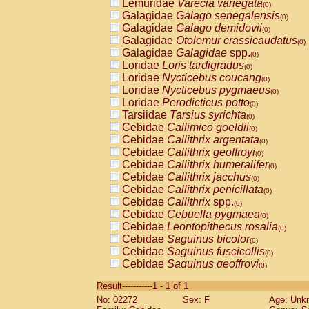
Lemuridae
Varecia variegata
(0)
Galagidae
Galago senegalensis
(0)
Galagidae
Galago demidovii
(0)
Galagidae
Otolemur crassicaudatus
(0)
Galagidae
Galagidae
spp.
(0)
Loridae
Loris tardigradus
(0)
Loridae
Nycticebus coucang
(0)
Loridae
Nycticebus pygmaeus
(0)
Loridae
Perodicticus potto
(0)
Tarsiidae
Tarsius syrichta
(0)
Cebidae
Callimico goeldii
(0)
Cebidae
Callithrix argentata
(0)
Cebidae
Callithrix geoffroyi
(0)
Cebidae
Callithrix humeralifer
(0)
Cebidae
Callithrix jacchus
(0)
Cebidae
Callithrix penicillata
(0)
Cebidae
Callithrix
spp.
(0)
Cebidae
Cebuella pygmaea
(0)
Cebidae
Leontopithecus rosalia
(0)
Cebidae
Saguinus bicolor
(0)
Cebidae
Saguinus fuscicollis
(0)
Cebidae
Saguinus geoffroyi
(0)
Cebidae
Saguinus imperator
(0)
Result-----------1 - 1 of 1
Cebidae
Saguinus labiatus
(0)
No: 02272
Sex: F
Age: Unk
Cebidae
Saguinus leucopus
(0)