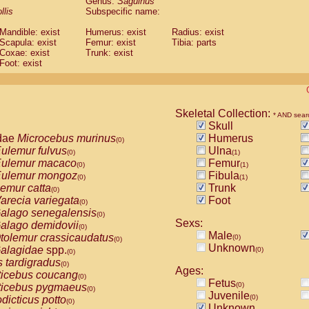
Genus:
Saguinus
guinus midas
(0)
llis
Subspecific name:
guinus mystax
(0)
uinus nigricollis
Mandible: exist
(1)
Humerus: exist
Radius: exist
guinus oedipus
Scapula: exist
Femur: exist
Tibia: parts
(0)
Coxae: exist
Trunk: exist
uinus weddelli
(0)
Foot: exist
guinus
spp.
(0)
us trivirgatus
(0)
us albifrons
(0)
us apella
(0)
Skeletal Collection:
bus capucinus
* AND sear
(0)
Skull
us nigrivittatus
(0)
dae
Microcebus murinus
Humerus
bus
spp.
(0)
(0)
ulemur fulvus
Ulna
miri boliviensis
(0)
(1)
(0)
ulemur macaco
Femur
miri sciureus
(0)
(1)
(0)
ulemur mongoz
Fibula
uatta caraya
(0)
(1)
(0)
emur catta
Trunk
uatta fusca
(0)
(0)
arecia variegata
Foot
uatta seniculus
(0)
(0)
alago senegalensis
uatta
spp.
(0)
(0)
Sexs:
alago demidovii
les belzebuth
(0)
(0)
Male
tolemur crassicaudatus
(0)
les geoffroyi
(0)
(0)
Unknown
alagidae
spp.
(0)
les paniscus
(0)
(0)
s tardigradus
les
spp.
(0)
(0)
Ages:
ticebus coucang
othrix lagothricha
(0)
(0)
Fetus
(0)
ticebus pygmaeus
othrix lagothricha cana
(0)
(0)
Juvenile
(0)
dicticus potto
Cacajao calvus rubicundus
(0)
(0)
Unknown