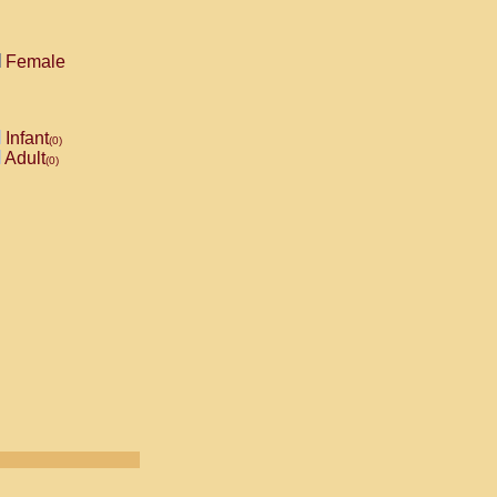
Female
Infant
(0)
Adult
(0)