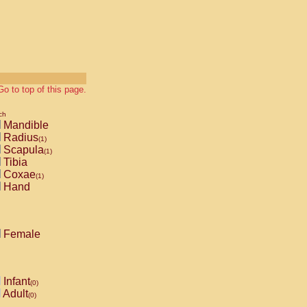
Go to top of this page.
ch
Mandible
Radius
(1)
Scapula
(1)
Tibia
Coxae
(1)
Hand
Female
Infant
(0)
Adult
(0)