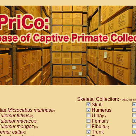
Skeletal Collection:
* AND sear
Skull
dae
Microcebus murinus
Humerus
(0)
ulemur fulvus
Ulna
(0)
(1)
ulemur macaco
Femur
(0)
(1)
ulemur mongoz
Fibula
(0)
(1)
emur catta
Trunk
(0)